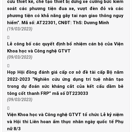
cứu thiết kế, chế tạo thiết bị dừng xe cưỡng bức kiểm
soát các phương tiện đua xe, vượt đèn đỏ và các
phương tiện có khả năng gây tai nạn giao thông nguy
hiểm”. Mã số: AT22301, CNĐT: ThS: Dương Minh
(19/03/2023)
Lễ công bố các quyết định bổ nhiệm cán bộ của Viện
Khoa học và Công nghệ GTVT
(09/03/2023)
Họp Hội đồng đánh giá cấp cơ sở đề tài cấp Bộ năm
2022-2023 “Nghiên cứu ứng dụng trí tuệ nhân tạo
trong dự đoán sức kháng cắt của kết cấu dầm bê
tông cốt thanh FRP” mã số DT223033
(09/03/2023)
Viện Khoa học và Công nghệ GTVT tổ chức Lễ kỷ niệm
và Hội thi Liên hoan ẩm thực nhân ngày quốc tế Phụ
nữ 8/3