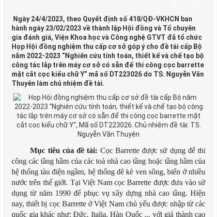
Ngày 24/4/2023, theo Quyết định số 418/QĐ-VKHCN ban
hành ngày 23/02/2023 về thành lập Hội đồng và Tổ chuyên
gia đánh giá, Viện Khoa học và Công nghệ GTVT đã tổ chức
Họp Hội đồng nghiệm thu cấp cơ sở góp ý cho đề tài cấp Bộ
năm 2022-2023 “Nghiên cứu tính toán, thiết kế và chế tạo bộ
công tác lắp trên máy cơ sở có sẵn để thi công cọc barrette
mặt cắt cọc kiểu chữ Y” mã số DT223026 do TS. Nguyễn Văn
Thuyên làm chủ nhiệm đề tài.
Mục tiêu của đề tài:
Cọc Barrette được sử dụng để thi
công các tầng hầm của các toà nhà cao tầng hoặc tầng hầm của
hệ thống tàu điện ngầm, hệ thống đê kè ven sông, biển ở nhiều
nước trên thế giới. Tại Việt Nam cọc Barrette được đưa vào sử
dụng từ năm 1990 để phục vụ xây dựng nhà cao tầng. Hiện
nay, thiết bị cọc Barrette ở Việt Nam chủ yếu được nhập từ các
quốc gia khác như: Đức, Italia, Hàn Quốc ... với giá thành cao