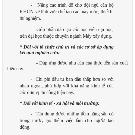
-
Nâng cao trình độ cho đội ngũ cán bộ
KHCN về lĩnh vực chế tạo các máy móc, thiết bị
thí
nghiệm.
-
Góp phần đào tạo các học viên đại học,
trên đại học thuộc chuyên ngành Máy xây
dựng.
* Đối với tổ chức chủ trì và các cơ sở áp dụng
kết quả nghiên cứu:
- Đáp ứng được nhu cầu của thực tiễn sản xuất
hiện
nay.
-
Chi
phí
đầu
tư
ban
đầu
thấp
hơn
so
với
nhập
ngoại,
phù
hợp
với
khả
năng
kinh
tế của
các đơn vị thi công hiện
nay.
* Đối với kinh tế - xã hội và môi trường:
-
Tận
dụng
được
những
tiềm
năng
sẵn
có
trong
nước,
tạo
thêm
việc
làm
cho
người lao
động.