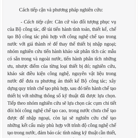
Cách tiếp cận và phương pháp nghiên cứu:
-
Cách tiếp cận
:
Căn
cứ
vào
đối
tượng
phục
vụ
của
Bộ
công
tác,
đề
tài
tiến
hành
tính
toán,
thiết kế, chế
tạo Bộ công tác phù hợp với công nghệ chế tạo trong
nước với giá thành rẻ để thay thế thiết bị nhập
ngoại;
nhóm nghiên cứu
tiến
hành
khảo
sát
phân
tích
các
mẫu
có
sẵn
trong
và
ngoài
nước,
tiến
hành phân tích những
ưu, nhược điểm của từng loại thiết bị đó; nghiên cứu,
khảo sát điều kiện công nghệ, nguyên vật liệu trong
nước để đưa ra phương án thiết kế Bộ công
tác; xây
dựng
quy
trình
chế
tạo
phù
hợp,
sau
đó
tiến
hành
chế
tạo
thiết
bị
với
những thông số kỹ thuật đã được lựa
chọn.
Tiếp theo nhóm nghiên cứu sẽ lựa chọn các cụm chi tiết
đòi hỏi công nghệ chế tạo cao, trong nước chưa chế tạo
được để nhập ngoại, còn lại sẽ nghiên cứu chế tạo
những kết cấu máy phù hợp
với
trình
độ
công
nghệ
chế
tạo
trong
nước,
đảm
bảo
các
tính
năng
kỹ
thuật
cần
thiết,