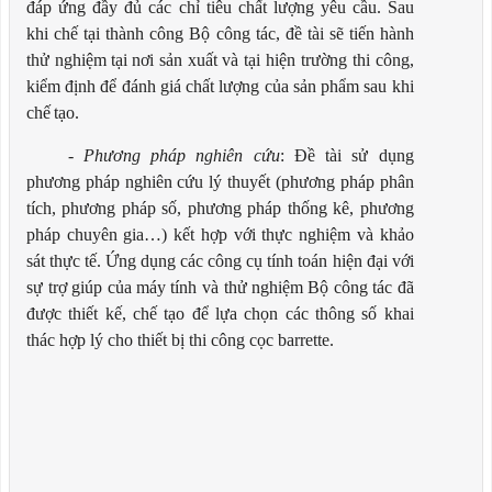
đáp ứng đầy đủ các chỉ tiêu chất lượng yêu
cầu. Sau
khi
chế
tại
thành
công
Bộ
công
tác,
đề
tài
sẽ
tiến
hành
thử
nghiệm
tại
nơi
sản xuất và tại hiện trường thi
công,
kiểm định để đánh giá chất lượng của sản phẩm sau khi
chế
tạo.
-
Phương pháp nghiên cứu
:
Đề tài sử dụng
phương pháp nghiên cứu lý thuyết (phương pháp phân
tích, phương pháp số, phương pháp thống kê, phương
pháp chuyên gia…) kết hợp với thực nghiệm và khảo
sát thực
tế. Ứng dụng các công cụ tính toán hiện đại với
sự trợ giúp của máy
tính và thử
nghiệm
Bộ
công
tác
đã
được
thiết
kế,
chế
tạo
để
lựa
chọn
các
thông
số
khai
thác hợp lý cho thiết bị thi công cọc
barrette.