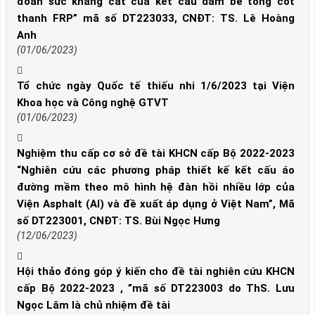
đoán sức kháng cắt của kết cấu dầm bê tông cốt
thanh FRP” mã số DT223033, CNĐT: TS. Lê Hoàng
Anh
(01/06/2023)
Tổ chức ngày Quốc tế thiếu nhi 1/6/2023 tại Viện
Khoa học và Công nghệ GTVT
(01/06/2023)
Nghiệm thu cấp cơ sở đề tài KHCN cấp Bộ 2022-2023
“Nghiên cứu các phương pháp thiết kế kết cấu áo
đường mềm theo mô hình hệ đàn hồi nhiều lớp của
Viện Asphalt (AI) và đề xuất áp dụng ở Việt Nam”, Mã
số DT223001, CNĐT: TS. Bùi Ngọc Hưng
(12/06/2023)
Hội thảo đóng góp ý kiến cho đề tài nghiên cứu KHCN
cấp Bộ 2022-2023 , ”mã số DT223003 do ThS. Lưu
Ngọc Lâm là chủ nhiệm đề tài