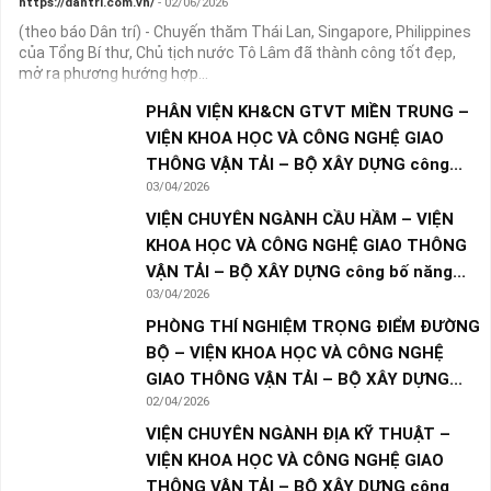
https://dantri.com.vn/
- 02/06/2026
(theo báo Dân trí) - Chuyến thăm Thái Lan, Singapore, Philippines
của Tổng Bí thư, Chủ tịch nước Tô Lâm đã thành công tốt đẹp,
mở ra phương hướng hợp...
PHÂN VIỆN KH&CN GTVT MIỀN TRUNG –
VIỆN KHOA HỌC VÀ CÔNG NGHỆ GIAO
THÔNG VẬN TẢI – BỘ XÂY DỰNG công...
03/04/2026
VIỆN CHUYÊN NGÀNH CẦU HẦM – VIỆN
KHOA HỌC VÀ CÔNG NGHỆ GIAO THÔNG
VẬN TẢI – BỘ XÂY DỰNG công bố năng...
03/04/2026
PHÒNG THÍ NGHIỆM TRỌNG ĐIỂM ĐƯỜNG
BỘ – VIỆN KHOA HỌC VÀ CÔNG NGHỆ
GIAO THÔNG VẬN TẢI – BỘ XÂY DỰNG...
02/04/2026
VIỆN CHUYÊN NGÀNH ĐỊA KỸ THUẬT –
VIỆN KHOA HỌC VÀ CÔNG NGHỆ GIAO
THÔNG VẬN TẢI – BỘ XÂY DỰNG công