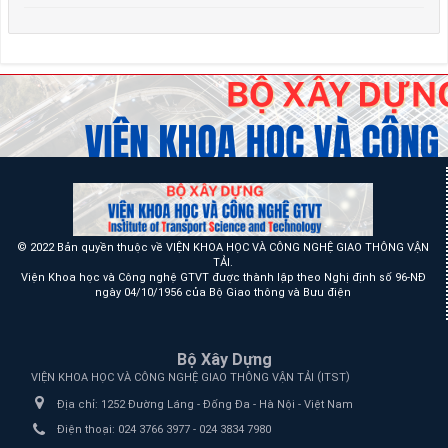
© 2022 Bản quyền thuộc về VIỆN KHOA HỌC VÀ CÔNG NGHỆ GIAO THÔNG VẬN
TẢI.
Viện Khoa học và Công nghệ GTVT được thành lập theo Nghị định số 96-NĐ
ngày 04/10/1956 của Bộ Giao thông và Bưu điện
Bộ Xây Dựng
(
)
VIỆN KHOA HỌC VÀ CÔNG NGHỆ GIAO THÔNG VẬN TẢI
ITST
Địa chỉ:
1252 Đường Láng - Đống Đa - Hà Nội - Việt Nam
Điện thoại:
024 3766 3977 - 024 3834 7980