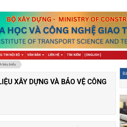
G TIN NỘI BỘ
VĂN BẢN
LIÊN HỆ
TÌM KIẾM
[ ENGLISH ]
h tiêu biểu
Bà
LIỆU XÂY DỰNG VÀ BẢO VỆ CÔNG