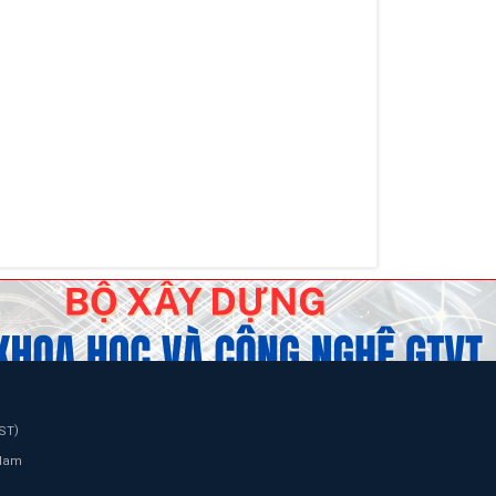
)
TST
 Nam