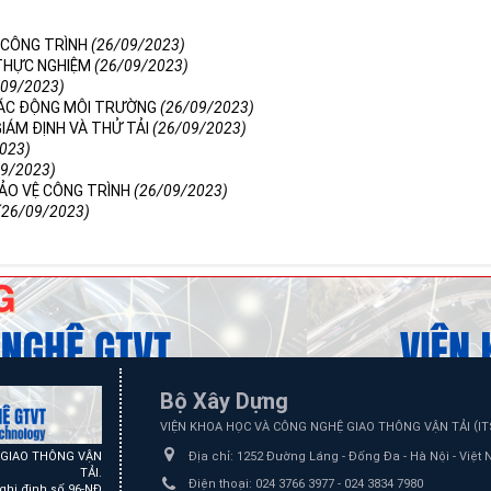
Ệ CÔNG TRÌNH
(26/09/2023)
 THỰC NGHIỆM
(26/09/2023)
/09/2023)
TÁC ĐỘNG MÔI TRƯỜNG
(26/09/2023)
GIÁM ĐỊNH VÀ THỬ TẢI
(26/09/2023)
023)
09/2023)
BẢO VỆ CÔNG TRÌNH
(26/09/2023)
(26/09/2023)
Bộ Xây Dựng
(
VIỆN KHOA HỌC VÀ CÔNG NGHỆ GIAO THÔNG VẬN TẢI
I
Ệ GIAO THÔNG VẬN
Địa chỉ:
1252 Đường Láng - Đống Đa - Hà Nội - Việt
TẢI.
Điện thoại:
024 3766 3977 - 024 3834 7980
ghị định số 96-NĐ