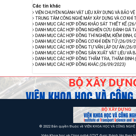
Các tin khác
VIỆN CHUYÊN NGÀNH VẬT LIỆU XÂY DỰNG VÀ BẢO V
TRUNG TÂM CÔNG NGHỆ MÁY XÂY DỰNG VÀ CƠ KHÍ
DANH MỤC CÁC HỢP ĐỒNG KHẢO SÁT THIẾT KẾ
(26
DANH MỤC CÁC HỢP ĐỒNG NGHIÊN CỨU ĐÁNH GIÁ 
DANH MỤC CÁC HỢP ĐỒNG THÍ NGHIỆM, KIỂM ĐỊNH, 
DANH MỤC CÁC HỢP ĐỒNG CƠ KHÍ ĐIỆN TỬ
(26/09/2
DANH MỤC CÁC HỢP ĐỒNG TƯ VẤN LẬP DỰ ÁN
(26/
DANH MỤC CÁC HỢP ĐỒNG SẢN XUẤT VẬT LIỆU VÀ 
DANH MỤC CÁC HỢP ĐỒNG THẨM TRA, THẨM ĐỊNH
DANH MỤC CÁC HỢP ĐỒNG KHÁC
(26/09/2023)
© 2022 Bản quyền thuộc về VIỆN KHOA HỌC VÀ CÔNG NGH
Viện Khoa học và Công nghệ GTVT được thành lập theo N