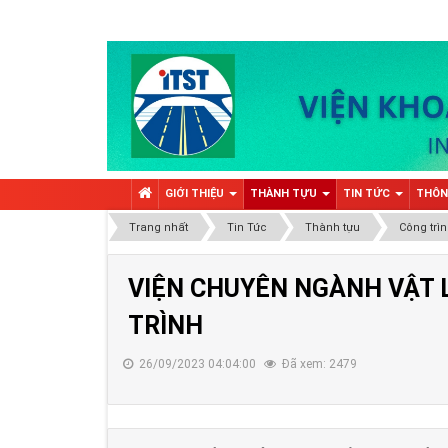
GIỚI THIỆU
THÀNH TỰU
TIN TỨC
THÔN
Trang nhất
Tin Tức
Thành tựu
Công trìn
VIỆN CHUYÊN NGÀNH VẬT 
TRÌNH
26/09/2023 04:04:00
Đã xem: 2479