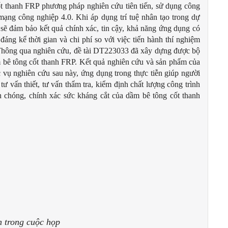
t thanh FRP phương pháp nghiên cứu tiên tiến, sử dụng công
mạng công nghiệp 4.0. Khi áp dụng trí tuệ nhân tạo trong dự
sẽ đảm bảo kết quả chính xác, tin cậy, khả năng ứng dụng có
áng kể thời gian và chi phí so với việc tiến hành thí nghiệm
ế… Thông qua nghiên cứu, đề tài DT223033 đã xây dựng được bộ
m bê tông cốt thanh FRP. Kết quả nghiên cứu và sản phẩm của
c vụ nghiên cứu sau này, ứng dụng trong thực tiễn giúp người
ư vấn thiết, tư vấn thẩm tra, kiểm định chất lượng công trình
 chóng, chính xác sức kháng cắt của dầm bê tông cốt thanh
h trong cuộc họp