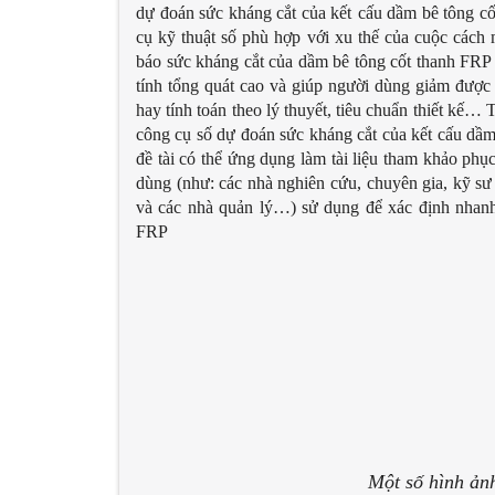
dự đoán sức kháng cắt của kết
cấu dầm bê tông cố
cụ kỹ thuật số phù hợp với xu thế của cuộc cách 
báo sức kháng cắt của dầm bê tông cốt thanh FRP 
tính tổng quát cao và giúp người dùng giảm được đ
hay tính toán theo lý thuyết, tiêu chuẩn thiết k
công cụ số dự đoán sức kháng cắt của kết cấu dầ
đề tài có thể ứng dụng làm tài liệu tham khảo phụ
dùng (như: các nhà nghiên cứu, chuyên gia, kỹ sư t
và các nhà quản lý…) sử dụng để xác định nhanh
FRP
Một số hình ản