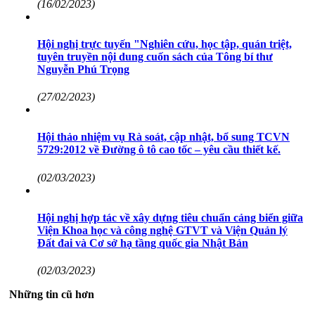
(16/02/2023)
Hội nghị trực tuyến "Nghiên cứu, học tập, quán triệt,
tuyên truyền nội dung cuốn sách của Tông bí thư
Nguyễn Phú Trọng
(27/02/2023)
Hội thảo nhiệm vụ Rà soát, cập nhật, bổ sung TCVN
5729:2012 về Đường ô tô cao tốc – yêu cầu thiết kế.
(02/03/2023)
Hội nghị hợp tác về xây dựng tiêu chuẩn cảng biển giữa
Viện Khoa học và công nghệ GTVT và Viện Quản lý
Đất đai và Cơ sở hạ tầng quốc gia Nhật Bản
(02/03/2023)
Những tin cũ hơn