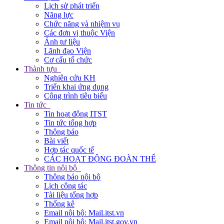
Lịch sử phát triển
Năng lực
Chức năng và nhiệm vụ
Các đơn vị thuộc Viện
Ảnh tư liệu
Lãnh đạo Viện
Cơ cấu tổ chức
Thành tựu
Nghiên cứu KH
Triển khai ứng dụng
Công trình tiêu biểu
Tin tức
Tin hoạt động ITST
Tin tức tổng hợp
Thông báo
Bài viết
Hợp tác quốc tế
CÁC HOẠT ĐỘNG ĐOÀN THỂ
Thông tin nội bộ
Thông báo nội bộ
Lịch công tác
Tài liệu tổng hợp
Thống kê
Email nội bộ: Mail.itst.vn
Email nội bộ: Mail.itst.gov.vn