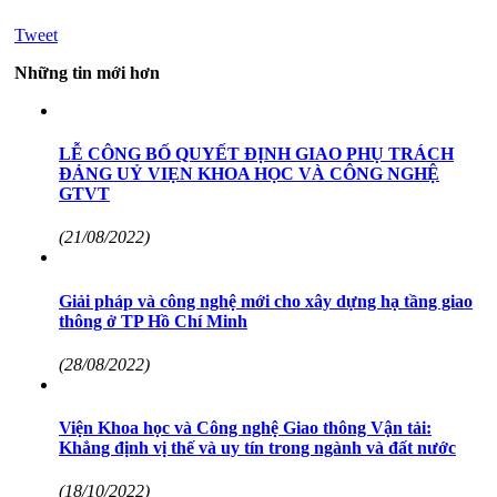
Tweet
Những tin mới hơn
LỄ CÔNG BỐ QUYẾT ĐỊNH GIAO PHỤ TRÁCH
ĐẢNG UỶ VIẸN KHOA HỌC VÀ CÔNG NGHỆ
GTVT
(21/08/2022)
Giải pháp và công nghệ mới cho xây dựng hạ tầng giao
thông ở TP Hồ Chí Minh
(28/08/2022)
Viện Khoa học và Công nghệ Giao thông Vận tải:
Khẳng định vị thế và uy tín trong ngành và đất nước
(18/10/2022)