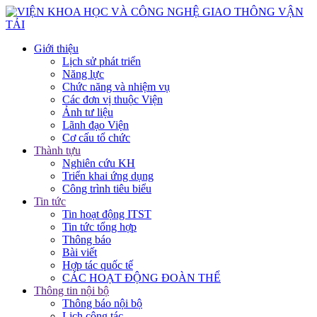
Giới thiệu
Lịch sử phát triển
Năng lực
Chức năng và nhiệm vụ
Các đơn vị thuộc Viện
Ảnh tư liệu
Lãnh đạo Viện
Cơ cấu tổ chức
Thành tựu
Nghiên cứu KH
Triển khai ứng dụng
Công trình tiêu biểu
Tin tức
Tin hoạt động ITST
Tin tức tổng hợp
Thông báo
Bài viết
Hợp tác quốc tế
CÁC HOẠT ĐỘNG ĐOÀN THỂ
Thông tin nội bộ
Thông báo nội bộ
Lịch công tác