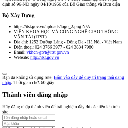
định số 96-NĐ ngày 04/10/1956 của Bộ Giao thông và Bưu điện
Bộ Xây Dựng
https://itst.gov.vn/uploads/logo_2.png
N/A
VIỆN KHOA HỌC VÀ CÔNG NGHỆ GIAO THÔNG
VẬN TẢI
(
ITST
)
Địa chỉ:
1252 Đường Láng - Đống Đa - Hà Nội - Việt Nam
Điện thoại:
024 3766 3977 - 024 3834 7980
Email:
vkhcn-gtvt@itst.gov.vn
Website:
http://itst.gov.vn
Bạn đã không sử dụng Site,
Bấm vào đây để duy trì trạng thái đăng
nhập
. Thời gian chờ:
60
giây
Thành viên đăng nhập
Hãy đăng nhập thành viên để trải nghiệm đầy đủ các tiện ích trên
site