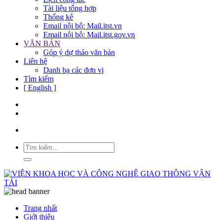
Tài liệu tổng hợp
Thống kê
Email nội bộ: Mail.itst.vn
Email nội bộ: Mail.itst.gov.vn
VĂN BẢN
Góp ý dự thảo văn bản
Liên hệ
Danh bạ các đơn vị
Tìm kiếm
[ English ]
Trang nhất
Giới thiệu