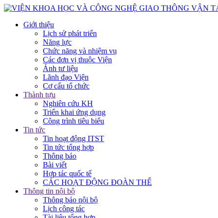
Giới thiệu
Lịch sử phát triển
Năng lực
Chức năng và nhiệm vụ
Các đơn vị thuộc Viện
Ảnh tư liệu
Lãnh đạo Viện
Cơ cấu tổ chức
Thành tựu
Nghiên cứu KH
Triển khai ứng dụng
Công trình tiêu biểu
Tin tức
Tin hoạt động ITST
Tin tức tổng hợp
Thông báo
Bài viết
Hợp tác quốc tế
CÁC HOẠT ĐỘNG ĐOÀN THỂ
Thông tin nội bộ
Thông báo nội bộ
Lịch công tác
Tài liệu tổng hợp