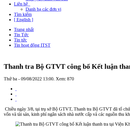
Liên hệ
Danh bạ các đơn vị
Tìm kiếm
[ English ]
Trang nhất
Tin Tức
Tin tức
Tin hoạt động ITST
Thanh tra Bộ GTVT công bố Kết luận tha
Thứ ba - 09/08/2022 13:00. Xem: 870
Chiều ngày 3/8, tại trụ sở Bộ GTVT, Thanh tra Bộ GTVT đã tổ chứ
vốn và tài sản, kinh phí ngân sách nhà nước cấp và các nguồn thu 