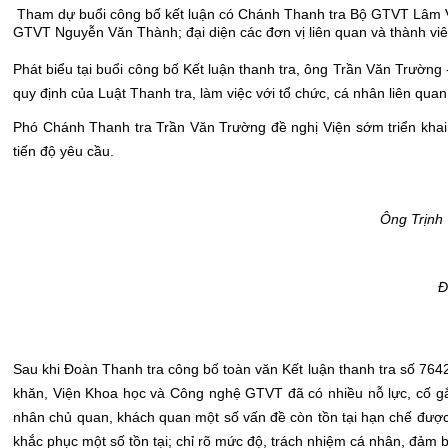
Tham dự buổi công bố kết luận có Chánh Thanh tra Bộ GTVT Lâm 
GTVT Nguyễn Văn Thành; đại diện các đơn vị liên quan và thành viê
Phát biểu tại buổi công bố Kết luận thanh tra, ông Trần Văn Trường
quy định của Luật Thanh tra, làm việc với tổ chức, cá nhân liên qu
Phó Chánh Thanh tra Trần Văn Trường đề nghị Viện sớm triển khai t
tiến độ yêu cầu.
Ông Trịnh 
Đ
Sau khi Đoàn Thanh tra công bố toàn văn Kết luận thanh tra số 7
khăn, Viện Khoa học và Công nghệ GTVT đã có nhiều nỗ lực, cố g
nhân chủ quan, khách quan một số vấn đề còn tồn tại hạn chế được 
khắc phục một số tồn tại; chỉ rõ mức độ, trách nhiệm cá nhân, đảm 