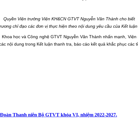
Quyền Viện trưởng Viện KH&CN GTVT Nguyễn Văn Thành cho biết
rương chỉ đạo các đơn vị thực hiện theo nội dung yêu cầu của Kết luận
ện Khoa học và Công nghệ GTVT Nguyễn Văn Thành nhấn mạnh, Viện sẽ x
các nội dung trong Kết luận thanh tra, báo cáo kết quả khắc phục các t
ư Đoàn Thanh niên Bộ GTVT khóa VI, nhiệm 2022-2027.