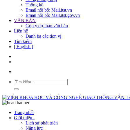
Thống kê
Email nội bộ: Mail.itst.vn
Email nội bộ: Mail.itst.gov.vn
VĂN BẢN
Góp ý dự thảo văn bản
Liên hệ
Danh bạ các đơn vị
Tìm kiếm
[ English ]
Trang nhất
Giới thiệu
Lịch sử phát triển
Năng lực