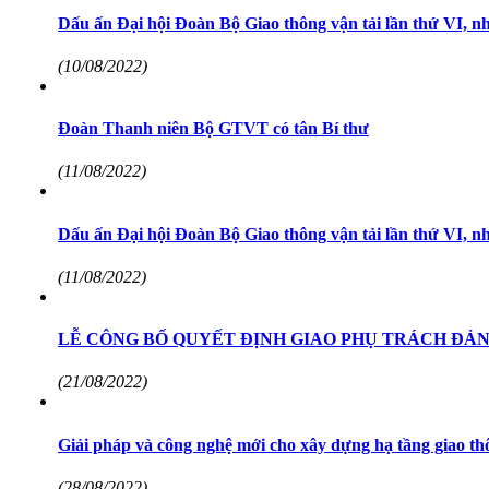
Dấu ấn Đại hội Đoàn Bộ Giao thông vận tải lần thứ VI, n
(10/08/2022)
Đoàn Thanh niên Bộ GTVT có tân Bí thư
(11/08/2022)
Dấu ấn Đại hội Đoàn Bộ Giao thông vận tải lần thứ VI, n
(11/08/2022)
LỄ CÔNG BỐ QUYẾT ĐỊNH GIAO PHỤ TRÁCH ĐẢ
(21/08/2022)
Giải pháp và công nghệ mới cho xây dựng hạ tầng giao t
(28/08/2022)