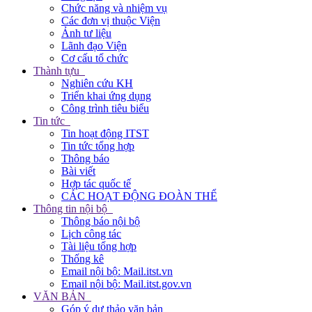
Chức năng và nhiệm vụ
Các đơn vị thuộc Viện
Ảnh tư liệu
Lãnh đạo Viện
Cơ cấu tổ chức
Thành tựu
Nghiên cứu KH
Triển khai ứng dụng
Công trình tiêu biểu
Tin tức
Tin hoạt động ITST
Tin tức tổng hợp
Thông báo
Bài viết
Hợp tác quốc tế
CÁC HOẠT ĐỘNG ĐOÀN THỂ
Thông tin nội bộ
Thông báo nội bộ
Lịch công tác
Tài liệu tổng hợp
Thống kê
Email nội bộ: Mail.itst.vn
Email nội bộ: Mail.itst.gov.vn
VĂN BẢN
Góp ý dự thảo văn bản