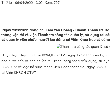
Thứ tư - 06/04/2022 13:00. Xem: 797
Thử cách khác
Nhập một trong các mã dự phòng bạn đã nhận được.
Thử cách khác
Đăng nhập
Ngày 28/3/2022, đồng chí Lâm Văn Hoàng - Chánh Thanh tra Bộ 
thông vận tải về việc Thanh tra công tác quản lý, sử dụng tài 
và quản lý viên chức, người lao động tại Viện Khoa học và côn
Thực hiện Quyết định số 329/QĐ-BGTVT ngày 17/3/2022 của Bộ trưởng
nhà nước cấp và các nguồn thu khác; công tác tuyển dụng, sử dụ
25/3/2022 về việc bổ sung thành viên Đoàn thanh tra. Ngày 28/3/20
tại Viện KH&CN GTVT.