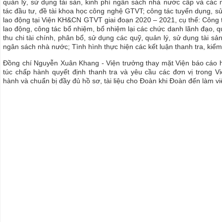
quản lý, sử dụng tài sản, kinh phí ngân sách nhà nước cấp và các
tác đầu tư, đề tài khoa học công nghệ GTVT; công tác tuyển dụng, s
lao động tại Viện KH&CN GTVT giai đoạn 2020 – 2021, cụ thể: Công 
lao động, công tác bổ nhiệm, bổ nhiệm lại các chức danh lãnh đạo, qu
thu chi tài chính, phân bổ, sử dụng các quỹ, quản lý, sử dụng tài sả
ngân sách nhà nước; Tình hình thực hiện các kết luận thanh tra, kiểm
Đồng chí Nguyễn Xuân Khang - Viện trưởng thay mặt Viện báo cáo 
túc chấp hành quyết định thanh tra và yêu cầu các đơn vị trong V
hành và chuẩn bị đầy đủ hồ sơ, tài liệu cho Đoàn khi Đoàn đến làm vi