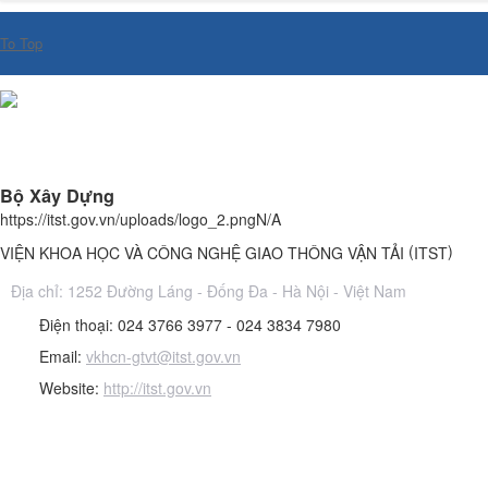
To Top
© 2022 Bản quyền thuộc về VIỆN KHOA HỌC VÀ CÔNG NGHỆ GIAO 
Viện Khoa học và Công nghệ GTVT được thành lập theo Nghị định số 
Bộ Xây Dựng
https://itst.gov.vn/uploads/logo_2.png
N/A
(
)
VIỆN KHOA HỌC VÀ CÔNG NGHỆ GIAO THÔNG VẬN TẢI
ITST
Địa chỉ:
1252 Đường Láng - Đống Đa - Hà Nội - Việt Nam
Điện thoại:
024 3766 3977 - 024 3834 7980
Email:
vkhcn-gtvt@itst.gov.vn
Website:
http://itst.gov.vn