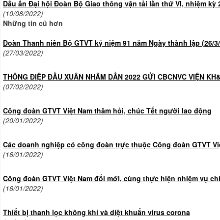
Dấu ấn Đại hội Đoàn Bộ Giao thông vận tải lần thứ VI, nhiệm kỳ
(10/08/2022)
Những tin cũ hơn
Đoàn Thanh niên Bộ GTVT kỷ niệm 91 năm Ngày thành lập (26/3/
(27/03/2022)
THÔNG ĐIỆP ĐẦU XUÂN NHÂM DẦN 2022 GỬI CBCNVC VIỆN KH
(07/02/2022)
Công đoàn GTVT Việt Nam thăm hỏi, chúc Tết người lao động
(20/01/2022)
Các doanh nghiệp có công đoàn trực thuộc Công đoàn GTVT Việ
(16/01/2022)
Công đoàn GTVT Việt Nam đổi mới, cùng thực hiện nhiệm vụ chí
(16/01/2022)
Thiết bị thanh lọc không khí và diệt khuẩn virus corona