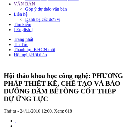
VĂN BẢN
Góp ý dự thảo văn bản
Liên hệ
Danh bạ các đơn vị
Tìm kiếm
[ English ]
Trang nhất
Tin Tức
Thành tựu KHCN mới
Hội nghị-Hội thảo
Hội thảo khoa học công nghệ: PHƯƠNG
PHÁP THIẾT KẾ, CHẾ TẠO VÀ BẢO
DƯỠNG DẦM BÊTÔNG CỐT THÉP
DỰ ỨNG LỰC
Thứ tư - 24/11/2010 12:00. Xem: 618