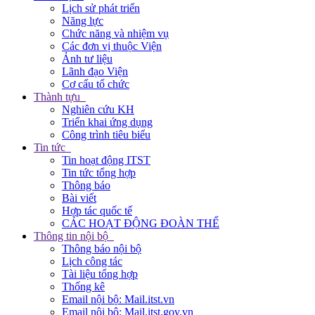
Lịch sử phát triển
Năng lực
Chức năng và nhiệm vụ
Các đơn vị thuộc Viện
Ảnh tư liệu
Lãnh đạo Viện
Cơ cấu tổ chức
Thành tựu
Nghiên cứu KH
Triển khai ứng dụng
Công trình tiêu biểu
Tin tức
Tin hoạt động ITST
Tin tức tổng hợp
Thông báo
Bài viết
Hợp tác quốc tế
CÁC HOẠT ĐỘNG ĐOÀN THỂ
Thông tin nội bộ
Thông báo nội bộ
Lịch công tác
Tài liệu tổng hợp
Thống kê
Email nội bộ: Mail.itst.vn
Email nội bộ: Mail.itst.gov.vn