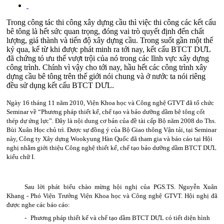
Trong công tác thi công xây dựng cầu thì việc thi công các kết cấu
bê tông là hết sức quan trọng, đóng vai trò quyết định đến chất
lượng, giá thành và tiến độ xây dựng cầu. Trong suốt gần một thế
kỷ qua, kể từ khi được phát minh ra tới nay, kết cấu BTCT DƯL
đã chứng tỏ ưu thế vượt trội của nó trong các lĩnh vực xây dựng
công trình. Chính vì vậy cho tới nay, hầu hết các công trình xây
dựng cầu bê tông trên thế giới nói chung và ở nước ta nói riêng
đều sử dụng kết cấu BTCT DƯL.
Ngày 16 tháng 11 năm 2010, Viện Khoa học và Công nghệ GTVT đã tổ chức
Seminar về “Phương pháp thiết kế, chế tạo và bảo dưỡng dầm bê tông cốt
thép dự ứng lực”. Đây là nội dung cơ bản của đề tài cấp Bộ năm 2008 do Ths.
Bùi Xuân Học chủ trì. Được sự đồng ý của Bộ Giao thông Vận tải, tại Seminar
này, Công ty Xây dựng Wookyung Hàn Quốc đã tham gia và báo cáo tại Hội
nghị nhằm giới thiệu Công nghệ thiết kế, chế tạo bảo dưỡng dầm BTCT DƯL
kiểu chữ I.
Sau lời phát biểu chào mừng hội nghị của PGS.TS. Nguyễn Xuân
Khang - Phó Viện Trưởng Viện Khoa học và Công nghệ GTVT. Hội nghị đã
được nghe các báo cáo:
-
Phương pháp thiết kế và chế tạo dầm BTCT DƯL có tiết diện hình