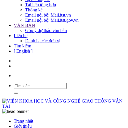
Tài liệu tổng hợp
Thống kê
Email nội bộ: Mail.itst.vn
Email nội bộ: Mail.itst.gov.vn
VĂN BẢN
Góp ý dự thảo văn bản
Liên hệ
Danh bạ các đơn vị
Tìm kiếm
[ English ]
Trang nhất
Giới thiệu