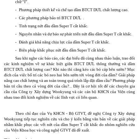
chữ “I”.
-
Phương pháp thiết kế và chế tạo dầm BTCT DƯL chất lượng cao.
-
Các phương pháp bảo trì BTCT DƯL .
-
Tình trạng nứt đầu dầm Super T cắt khấc.
-
Nguyên nhân và dự báo sự phát triển nứt đầu dầm Super T cắt khấc.
-
Đánh giá khả năng chịu lực của dầm Super T cắt khấc.
-
Biện pháp khắc phục nứt đầu dầm Super T cắt khấc.
Sau khi nghe các báo cáo, các đại biểu đã cùng nhau thảo luận, trao đổi
các kinh nghiệm về sự khác biệt giữa BTCT DƯL thông thường và dầm
BTCT DƯL chất lượng cao? Khi nào thì căng kéo các bó cáp bên sườn? Mục
đích của việc bố trí các bó neo hai bên sườn tới vòng đời của dầm? Giải pháp
nâng cao chất lượng và an toàn trong quá trình lắp đặt dầm cầu? Phương pháp
bản trì cầu theo cả vòng đời của cầu?... Đây là cơ hội tốt để các chuyên gia
cầu của Công ty Xây dựng Wookyung và các cán bộ KHCN của Viện cùng
nhau trao đổi kinh nghiệm về các lĩnh vực có liên quan.
Theo chỉ đạo của Vụ KHCN - Bộ GTVT, đề nghị Công ty Xây dựng
Wookyung tiếp tục nghiên cứu và cho ý kiến bằng văn bản về các giải pháp
nhằm khắc phục các vết nứt của dầm Super T cắt khấc do nhóm nghiên cứu
của Viện Khoa học và công nghệ GTVT đã đề xuất.