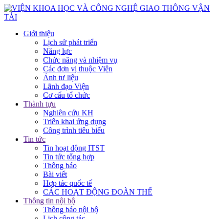
Giới thiệu
Lịch sử phát triển
Năng lực
Chức năng và nhiệm vụ
Các đơn vị thuộc Viện
Ảnh tư liệu
Lãnh đạo Viện
Cơ cấu tổ chức
Thành tựu
Nghiên cứu KH
Triển khai ứng dụng
Công trình tiêu biểu
Tin tức
Tin hoạt động ITST
Tin tức tổng hợp
Thông báo
Bài viết
Hợp tác quốc tế
CÁC HOẠT ĐỘNG ĐOÀN THỂ
Thông tin nội bộ
Thông báo nội bộ
Lịch công tác