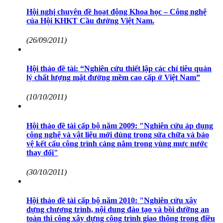
Hội nghị chuyên đề hoạt động Khoa học – Công nghệ
của Hội KHKT Cầu đường Việt Nam.
(26/09/2011)
Hội thảo đề tài: “Nghiên cứu thiết lập các chỉ tiêu quản
lý chất lượng mặt đường mềm cao cấp ở Việt Nam”
(10/10/2011)
Hội thảo đề tài cấp bộ năm 2009: "Nghiên cứu áp dụng
công nghệ và vật liệu mới dùng trong sửa chữa và bảo
vệ kết cấu công trình cảng nằm trong vùng mực nước
thay đổi"
(30/10/2011)
Hội thảo đề tài cấp bộ năm 2010: "Nghiên cứu xây
dựng chương trình, nội dung đào tạo và bồi dưỡng an
toàn thi công xây dựng công trình giao thông trong điều