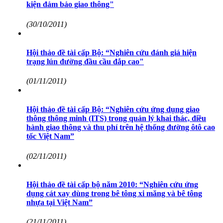
kiện đảm bảo giao thông"
(30/10/2011)
Hội thảo đề tài cấp Bộ: “Nghiên cứu đánh giá hiện
trạng lún đường đầu cầu đắp cao"
(01/11/2011)
Hội thảo đề tài cấp Bộ: “Nghiên cứu ứng dụng giao
thông thông minh (ITS) trong quản lý khai thác, điều
hành giao thông và thu phí trên hệ thống đường ôtô cao
tốc Việt Nam”
(02/11/2011)
Hội thảo đề tài cấp bộ năm 2010: “Nghiên cứu ứng
dụng cát xay dùng trong bê tông xi măng và bê tông
nhựa tại Việt Nam”
(21/11/2011)