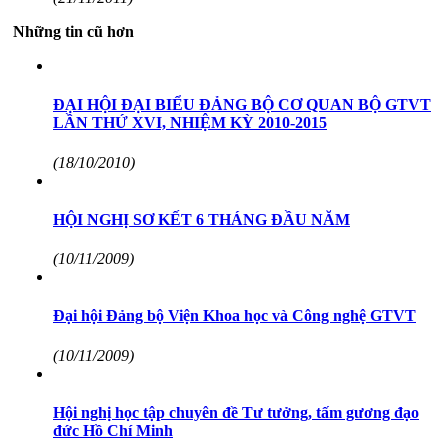
Những tin cũ hơn
ĐẠI HỘI ĐẠI BIỂU ĐẢNG BỘ CƠ QUAN BỘ GTVT
LẦN THỨ XVI, NHIỆM KỲ 2010-2015
(18/10/2010)
HỘI NGHỊ SƠ KẾT 6 THÁNG ĐẦU NĂM
(10/11/2009)
Đại hội Đảng bộ Viện Khoa học và Công nghệ GTVT
(10/11/2009)
Hội nghị học tập chuyên đề Tư tưởng, tấm gương đạo
đức Hồ Chí Minh