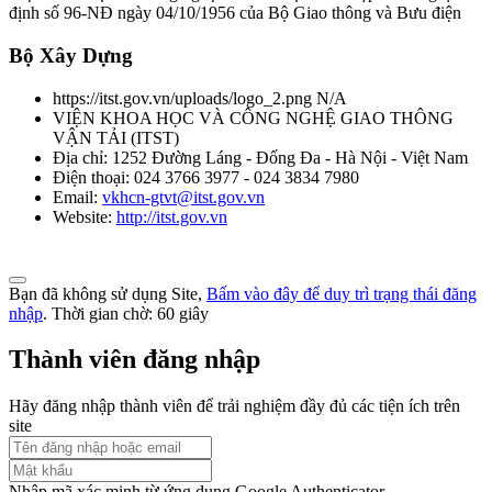
định số 96-NĐ ngày 04/10/1956 của Bộ Giao thông và Bưu điện
Bộ Xây Dựng
https://itst.gov.vn/uploads/logo_2.png
N/A
VIỆN KHOA HỌC VÀ CÔNG NGHỆ GIAO THÔNG
VẬN TẢI
(
ITST
)
Địa chỉ:
1252 Đường Láng - Đống Đa - Hà Nội - Việt Nam
Điện thoại:
024 3766 3977 - 024 3834 7980
Email:
vkhcn-gtvt@itst.gov.vn
Website:
http://itst.gov.vn
Bạn đã không sử dụng Site,
Bấm vào đây để duy trì trạng thái đăng
nhập
. Thời gian chờ:
60
giây
Thành viên đăng nhập
Hãy đăng nhập thành viên để trải nghiệm đầy đủ các tiện ích trên
site
Nhập mã xác minh từ ứng dụng Google Authenticator