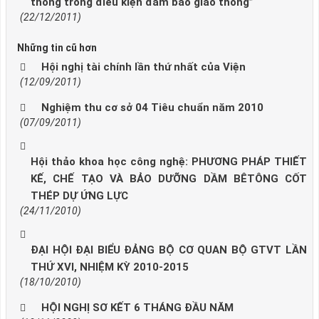
thông trong điều kiện đảm bảo giao thông”
(22/12/2011)
Những tin cũ hơn
Hội nghị tài chính lần thứ nhất của Viện
(12/09/2011)
Nghiệm thu cơ sở 04 Tiêu chuẩn năm 2010
(07/09/2011)
Hội thảo khoa học công nghệ: PHƯƠNG PHÁP THIẾT
KẾ, CHẾ TẠO VÀ BẢO DƯỠNG DẦM BÊTÔNG CỐT
THÉP DỰ ỨNG LỰC
(24/11/2010)
ĐẠI HỘI ĐẠI BIỂU ĐẢNG BỘ CƠ QUAN BỘ GTVT LẦN
THỨ XVI, NHIỆM KỲ 2010-2015
(18/10/2010)
HỘI NGHỊ SƠ KẾT 6 THÁNG ĐẦU NĂM