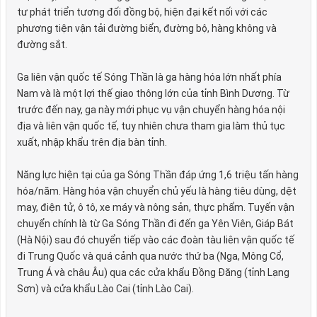
tư phát triển tương đối đồng bộ, hiện đại kết nối với các
phương tiện vận tải đường biển, đường bộ, hàng không và
đường sắt.
Ga liên vận quốc tế Sóng Thần là ga hàng hóa lớn nhất phía
Nam và là một lợi thế giao thông lớn của tỉnh Bình Dương. Từ
trước đến nay, ga này mới phục vụ vận chuyển hàng hóa nội
địa và liên vận quốc tế, tuy nhiên chưa tham gia làm thủ tục
xuất, nhập khẩu trên địa bàn tỉnh.
Năng lực hiện tại của ga Sóng Thần đáp ứng 1,6 triệu tấn hàng
hóa/năm. Hàng hóa vận chuyển chủ yếu là hàng tiêu dùng, dệt
may, điện tử, ô tô, xe máy và nông sản, thực phẩm. Tuyến vận
chuyển chính là từ Ga Sóng Thần đi đến ga Yên Viên, Giáp Bát
(Hà Nội) sau đó chuyển tiếp vào các đoàn tàu liên vận quốc tế
đi Trung Quốc và quá cảnh qua nước thứ ba (Nga, Mông Cổ,
Trung Á và châu Âu) qua các cửa khẩu Đồng Đăng (tỉnh Lạng
Sơn) và cửa khẩu Lào Cai (tỉnh Lào Cai).