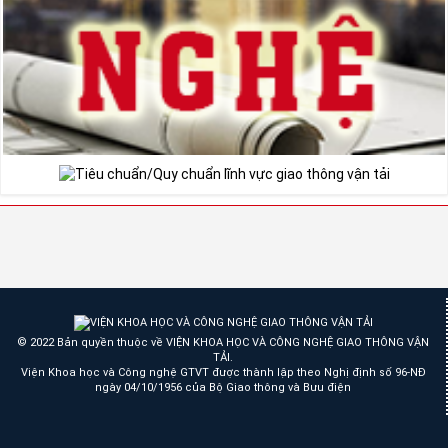
© 2022 Bản quyền thuộc về VIỆN KHOA HỌC VÀ CÔNG NGHỆ GIAO THÔNG VẬN
TẢI.
Viện Khoa học và Công nghệ GTVT được thành lập theo Nghị định số 96-NĐ
ngày 04/10/1956 của Bộ Giao thông và Bưu điện