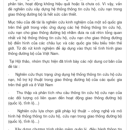
phân tán, hoạt động không hiệu quả hoặc là chưa có. Vì vậy, vấn
đề nghiên cứu xây dựng hệ thống thông tin cứu hộ, cứu nạn trong
giao thông đường bộ là hết sức cần thiết.
Mục tiêu của đề tài là nghiên cứu kinh nghiệm của một số quốc gia
trên thế giới trong việc ứng dụng các hệ thống thông tin cứu hộ,
cứu nạn cho giao thông đường bộ nhằm đưa ra cái nhìn tổng quan
nhất về hệ thống thông tin cứu hộ, cứu nạn cho giao thông đường
bộ điển hình của các châu lục và các quốc gia tiêu biểu trên thế
giới. Từ đó rút kinh nghiệm để áp dụng vào thực tế tình hình giao
thông đường bộ của Việt Nam.
Tại Hội thảo, nhóm thực hiện đã trình bày các nội dung cơ bản của
đề tài :
· Nghiên cứu thực trạng ứng dụng hệ thống thông tin cứu hộ cứu
nạn, hỗ trợ kỹ thuật trong giao thông đường bộ của các quốc gia
trên thế giới và ở Việt Nam
· Thu thập và phân tích nhu cầu thông tin cứu hộ cứu nạn của
các đối tượng có liên quan đến hoạt động giao thông đường bộ
(quốc lộ, tỉnh lộ…)
· Nghiên cứu lựa chọn giải pháp kỹ thuật – công nghệ và mô
hình hệ thống thông tin cứu hộ, cứu nạn trong giao thông đường bộ
(quốc lộ, tỉnh lộ…)
· Xây dựng chương trình phần mềm quản lý, điều hành thông tin