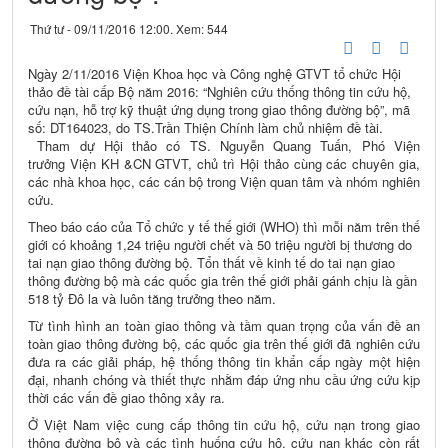
Thứ tư - 09/11/2016 12:00. Xem: 544
Ngày 2/11/2016 Viện Khoa học và Công nghệ GTVT tổ chức Hội
thảo đề tài cấp Bộ năm 2016: “Nghiên cứu thống thông tin cứu hộ,
cứu nạn, hỗ trợ kỹ thuật ứng dụng trong giao thông đường bộ”, mã
số: DT164023, do TS.Trần Thiện Chính làm chủ nhiệm đề tài.
Tham dự Hội thảo có TS. Nguyễn Quang Tuấn, Phó Viện
trưởng Viện KH &CN GTVT, chủ trì Hội thảo cùng các chuyên gia,
các nhà khoa học, các cán bộ trong Viện quan tâm và nhóm nghiên
cứu.
Theo báo cáo của Tổ chức y tế thế giới (WHO) thì mỗi năm trên thế
giới có khoảng 1,24 triệu người chết và 50 triệu người bị thương do
tai nạn giao thông đường bộ. Tổn thất về kinh tế do tai nạn giao
thông đường bộ mà các quốc gia trên thế giới phải gánh chịu là gần
518 tỷ Đô la và luôn tăng trưởng theo năm.
Từ tình hình an toàn giao thông và tầm quan trọng của vấn đề an
toàn giao thông đường bộ, các quốc gia trên thế giới đã nghiên cứu
đưa ra các giải pháp, hệ thống thông tin khẩn cấp ngày một hiện
đại, nhanh chóng và thiết thực nhằm đáp ứng nhu cầu ứng cứu kịp
thời các vấn đề giao thông xảy ra.
Ở Việt Nam việc cung cấp thông tin cứu hộ, cứu nạn trong giao
thông đường bộ và các tình huống cứu hộ, cứu nạn khác còn rất