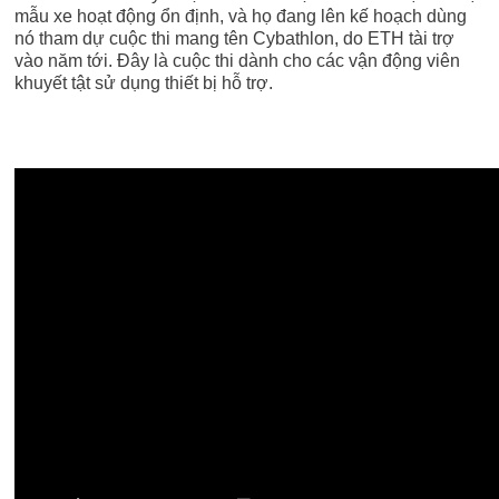
mẫu xe hoạt động ổn định, và họ đang lên kế hoạch dùng
nó tham dự cuộc thi mang tên Cybathlon, do ETH tài trợ
vào năm tới. Đây là cuộc thi dành cho các vận động viên
khuyết tật sử dụng thiết bị hỗ trợ.