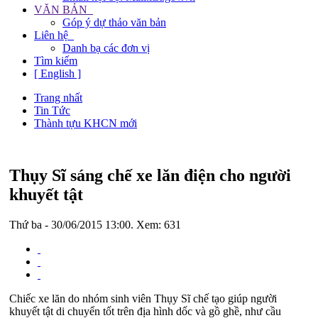
VĂN BẢN
Góp ý dự thảo văn bản
Liên hệ
Danh bạ các đơn vị
Tìm kiếm
[ English ]
Trang nhất
Tin Tức
Thành tựu KHCN mới
Thụy Sĩ sáng chế xe lăn điện cho người
khuyết tật
Thứ ba - 30/06/2015 13:00. Xem: 631
Chiếc xe lăn do nhóm sinh viên Thụy Sĩ chế tạo giúp người
khuyết tật di chuyển tốt trên địa hình dốc và gồ ghề, như cầu