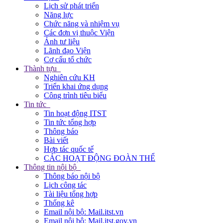
Lịch sử phát triển
Năng lực
Chức năng và nhiệm vụ
Các đơn vị thuộc Viện
Ảnh tư liệu
Lãnh đạo Viện
Cơ cấu tổ chức
Thành tựu
Nghiên cứu KH
Triển khai ứng dụng
Công trình tiêu biểu
Tin tức
Tin hoạt động ITST
Tin tức tổng hợp
Thông báo
Bài viết
Hợp tác quốc tế
CÁC HOẠT ĐỘNG ĐOÀN THỂ
Thông tin nội bộ
Thông báo nội bộ
Lịch công tác
Tài liệu tổng hợp
Thống kê
Email nội bộ: Mail.itst.vn
Email nội bộ: Mail.itst.gov.vn