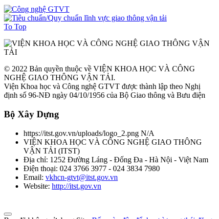
To Top
© 2022 Bản quyền thuộc về VIỆN KHOA HỌC VÀ CÔNG
NGHỆ GIAO THÔNG VẬN TẢI.
Viện Khoa học và Công nghệ GTVT được thành lập theo Nghị
định số 96-NĐ ngày 04/10/1956 của Bộ Giao thông và Bưu điện
Bộ Xây Dựng
https://itst.gov.vn/uploads/logo_2.png
N/A
VIỆN KHOA HỌC VÀ CÔNG NGHỆ GIAO THÔNG
VẬN TẢI
(
ITST
)
Địa chỉ:
1252 Đường Láng - Đống Đa - Hà Nội - Việt Nam
Điện thoại:
024 3766 3977 - 024 3834 7980
Email:
vkhcn-gtvt@itst.gov.vn
Website:
http://itst.gov.vn