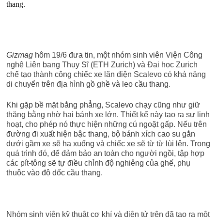
thang.
Gizmag
hôm 19/6 đưa tin, một nhóm sinh viên Viện Công
nghệ Liên bang Thụy Sĩ (ETH Zurich) và Đại học Zurich
chế tạo thành công chiếc xe lăn điện Scalevo có khả năng
di chuyển trên địa hình gồ ghề và leo cầu thang.
Khi gặp bề mặt bằng phẳng, Scalevo chạy cũng như giữ
thăng bằng nhờ hai bánh xe lớn. Thiết kế này tạo ra sự linh
hoạt, cho phép nó thực hiện những cú ngoặt gấp. Nếu trên
đường đi xuất hiện bậc thang, bộ bánh xích cao su gắn
dưới gầm xe sẽ hạ xuống và chiếc xe sẽ từ từ lùi lên. Trong
quá trình đó, để đảm bảo an toàn cho người ngồi, tập hợp
các pít-tông sẽ tự điều chỉnh độ nghiêng của ghế, phụ
thuộc vào độ dốc cầu thang.
Nhóm sinh viên kỹ thuật cơ khí và điện tử trên đã tạo ra một