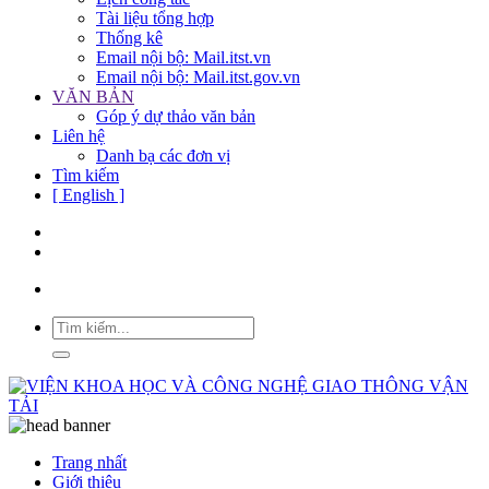
Tài liệu tổng hợp
Thống kê
Email nội bộ: Mail.itst.vn
Email nội bộ: Mail.itst.gov.vn
VĂN BẢN
Góp ý dự thảo văn bản
Liên hệ
Danh bạ các đơn vị
Tìm kiếm
[ English ]
Trang nhất
Giới thiệu