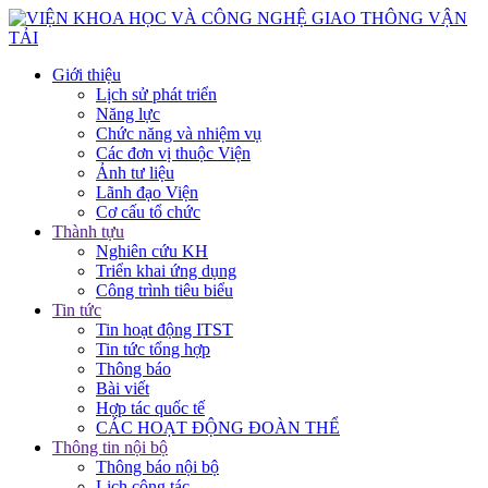
Giới thiệu
Lịch sử phát triển
Năng lực
Chức năng và nhiệm vụ
Các đơn vị thuộc Viện
Ảnh tư liệu
Lãnh đạo Viện
Cơ cấu tổ chức
Thành tựu
Nghiên cứu KH
Triển khai ứng dụng
Công trình tiêu biểu
Tin tức
Tin hoạt động ITST
Tin tức tổng hợp
Thông báo
Bài viết
Hợp tác quốc tế
CÁC HOẠT ĐỘNG ĐOÀN THỂ
Thông tin nội bộ
Thông báo nội bộ
Lịch công tác