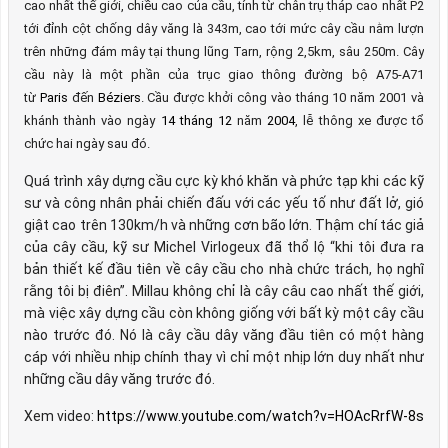
cao nhất thế giới, chiều cao của cầu, tính từ chân trụ tháp cao nhất P2
tới đỉnh cột chống dây văng là 343m, cao tới mức cây cầu nằm lượn
trên những đám mây tại thung lũng Tarn, rộng 2,5km, sâu 250m. Cây
cầu này là một phần của trục giao thông đường bộ A75-A71
từ
Paris
đến
Béziers
. Cầu được khởi công vào tháng 10 năm 2001 và
khánh thành vào ngày
14 tháng 12
năm
2004
, lễ thông xe được tổ
chức hai ngày sau đó.
Quá trình xây dựng cầu cực kỳ khó khăn và phức tạp khi các kỹ
sư và công nhân phải chiến đấu với các yếu tố như đất lở, gió
giật cao trên 130km/h và những cơn bão lớn. Thậm chí tác giả
của cây cầu, kỹ sư Michel Virlogeux đã thổ lộ “khi tôi đưa ra
bản thiết kế đầu tiên về cây cầu cho nhà chức trách, họ nghĩ
rằng tôi bị điên”. Millau không chỉ là cây câu cao nhất thế giới,
mà việc xây dựng cầu còn không giống với bất kỳ một cây cầu
nào trước đó. Nó là cây cầu dây văng đầu tiên có một hàng
cáp với nhiều nhịp chính thay vì chỉ một nhịp lớn duy nhất như
những cầu dây văng trước đó.
Xem video:
https://www.youtube.com/watch?v=HOAcRrfW-8s