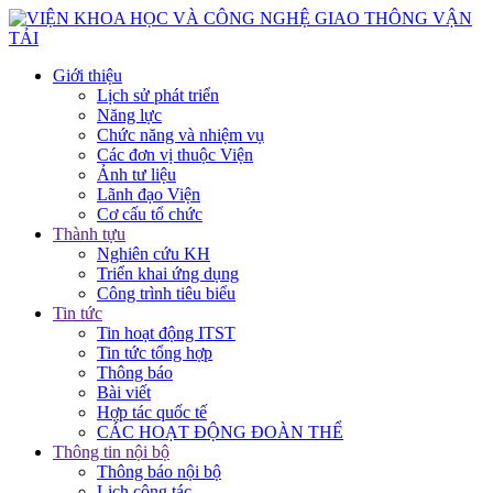
Giới thiệu
Lịch sử phát triển
Năng lực
Chức năng và nhiệm vụ
Các đơn vị thuộc Viện
Ảnh tư liệu
Lãnh đạo Viện
Cơ cấu tổ chức
Thành tựu
Nghiên cứu KH
Triển khai ứng dụng
Công trình tiêu biểu
Tin tức
Tin hoạt động ITST
Tin tức tổng hợp
Thông báo
Bài viết
Hợp tác quốc tế
CÁC HOẠT ĐỘNG ĐOÀN THỂ
Thông tin nội bộ
Thông báo nội bộ
Lịch công tác