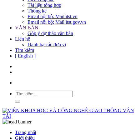
Tài liệu tổng hợp
Thống kê
Email nội bộ: Mail.itst.vn
Email nội bộ: Mail.itst.gov.vn
VĂN BẢN
Góp ý dự thảo văn bản
Liên hệ
Danh bạ các đơn vị
Tìm kiếm
[ English ]
Trang nhất
Giới thiệu