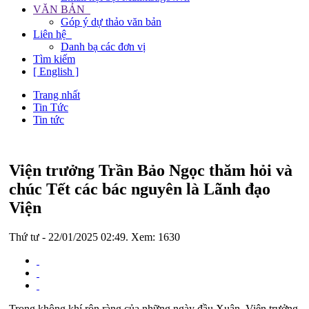
VĂN BẢN
Góp ý dự thảo văn bản
Liên hệ
Danh bạ các đơn vị
Tìm kiếm
[ English ]
Trang nhất
Tin Tức
Tin tức
Viện trưởng Trần Bảo Ngọc thăm hỏi và
chúc Tết các bác nguyên là Lãnh đạo
Viện
Thứ tư - 22/01/2025 02:49. Xem: 1630
Trong không khí rộn ràng của những ngày đầu Xuân, Viện trưởng