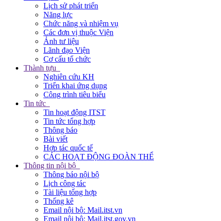
Lịch sử phát triển
Năng lực
Chức năng và nhiệm vụ
Các đơn vị thuộc Viện
Ảnh tư liệu
Lãnh đạo Viện
Cơ cấu tổ chức
Thành tựu
Nghiên cứu KH
Triển khai ứng dụng
Công trình tiêu biểu
Tin tức
Tin hoạt động ITST
Tin tức tổng hợp
Thông báo
Bài viết
Hợp tác quốc tế
CÁC HOẠT ĐỘNG ĐOÀN THỂ
Thông tin nội bộ
Thông báo nội bộ
Lịch công tác
Tài liệu tổng hợp
Thống kê
Email nội bộ: Mail.itst.vn
Email nội bộ: Mail.itst.gov.vn