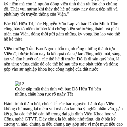
kỷ niệm mà còn là nguồn động viên tinh thần rất lớn cho chúng
tôi. Thật vui mừng khi thấy thế hệ trẻ ngày nay đang tiếp nối và
phát huy tốt truyền thống của Viện.”
Bác Đỗ Hữu Trí, bác Nguyễn Văn Lạp và bác Doãn Minh Tâm
cũng bày tỏ niềm tự hào khi chứng kiến sự trưởng thành và phát
triển của Viện, đồng thời gửi gắm những kỳ vọng lớn lao vào thế
hệ kế thừa.
Viện trưởng Trần Bảo Ngọc nhấn mạnh rằng những thành tựu
Viện đạt được hôm nay là kết quả của sự lao động miệt mài, sáng
tạo và tâm huyết của các thế hệ đi trước. Đó là di sản quý báu, là
nền tảng vững chắc để các thế hệ sau tiếp tục phát triển và đóng
góp vào sự nghiệp khoa học công nghệ của đất nước.
Cuộc gặp mặt thân tình với bác Đỗ Hữu Trí bên
những chậu hoa rực rỡ ngày Tết
Hành trình thăm hỏi, chúc Tết các bác nguyên Lãnh đạo Viện
không chỉ mang lại niềm vui mà còn lan tỏa ý nghĩa nhân văn, gắn
kết giữa các thế hệ cán bộ trong đại gia đình Viện Khoa học và
Công nghệ GTVT. Đây cũng là lời nhắc nhở rằng, dù ở bất kỳ
cương vị nào, chúng ta đều chung tay góp sức vì một mục tiêu cao