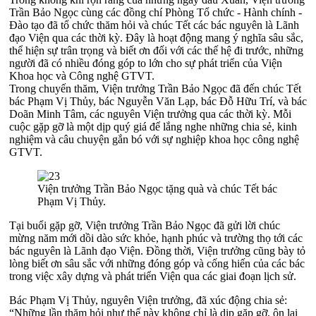
Trần Bảo Ngọc cùng các đồng chí Phòng Tổ chức - Hành chính -
Đào tạo đã tổ chức thăm hỏi và chúc Tết các bác nguyên là Lãnh
đạo Viện qua các thời kỳ. Đây là hoạt động mang ý nghĩa sâu sắc,
thể hiện sự trân trọng và biết ơn đối với các thế hệ đi trước, những
người đã có nhiều đóng góp to lớn cho sự phát triển của Viện
Khoa học và Công nghệ GTVT.
Trong chuyến thăm, Viện trưởng Trần Bảo Ngọc đã đến chúc Tết
bác Phạm Vị Thủy, bác Nguyễn Văn Lạp, bác Đỗ Hữu Trí, và bác
Doãn Minh Tâm, các nguyên Viện trưởng qua các thời kỳ. Mỗi
cuộc gặp gỡ là một dịp quý giá để lắng nghe những chia sẻ, kinh
nghiệm và câu chuyện gắn bó với sự nghiệp khoa học công nghệ
GTVT.
Viện trưởng Trần Bảo Ngọc tặng quà và chúc Tết bác
Phạm Vị Thủy.
Tại buổi gặp gỡ, Viện trưởng Trần Bảo Ngọc đã gửi lời chúc
mừng năm mới dồi dào sức khỏe, hạnh phúc và trường thọ tới các
bác nguyên là Lãnh đạo Viện. Đồng thời, Viện trưởng cũng bày tỏ
lòng biết ơn sâu sắc với những đóng góp và cống hiến của các bác
trong việc xây dựng và phát triển Viện qua các giai đoạn lịch sử.
Bác Phạm Vị Thủy, nguyên Viện trưởng, đã xúc động chia sẻ:
“Những lần thăm hỏi như thế này không chỉ là dịp gặp gỡ, ôn lại