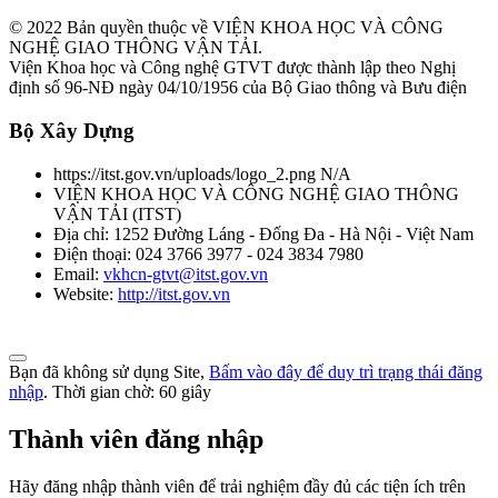
© 2022 Bản quyền thuộc về VIỆN KHOA HỌC VÀ CÔNG
NGHỆ GIAO THÔNG VẬN TẢI.
Viện Khoa học và Công nghệ GTVT được thành lập theo Nghị
định số 96-NĐ ngày 04/10/1956 của Bộ Giao thông và Bưu điện
Bộ Xây Dựng
https://itst.gov.vn/uploads/logo_2.png
N/A
VIỆN KHOA HỌC VÀ CÔNG NGHỆ GIAO THÔNG
VẬN TẢI
(
ITST
)
Địa chỉ:
1252 Đường Láng - Đống Đa - Hà Nội - Việt Nam
Điện thoại:
024 3766 3977 - 024 3834 7980
Email:
vkhcn-gtvt@itst.gov.vn
Website:
http://itst.gov.vn
Bạn đã không sử dụng Site,
Bấm vào đây để duy trì trạng thái đăng
nhập
. Thời gian chờ:
60
giây
Thành viên đăng nhập
Hãy đăng nhập thành viên để trải nghiệm đầy đủ các tiện ích trên