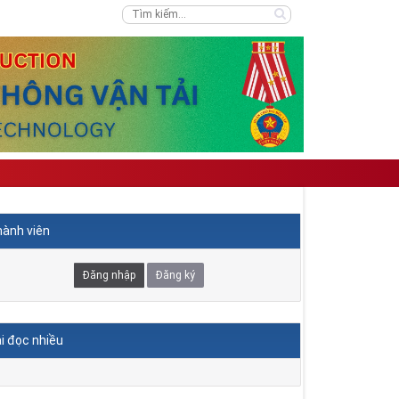
ành viên
Đăng nhập
Đăng ký
i đọc nhiều