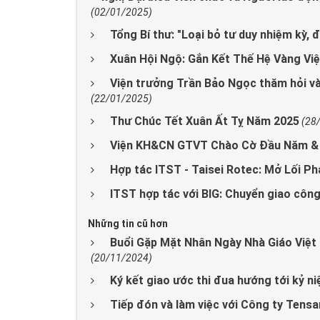
(02/01/2025)
Tổng Bí thư: "Loại bỏ tư duy nhiệm kỳ, 
Xuân Hội Ngộ: Gắn Kết Thế Hệ Vàng V
Viện trưởng Trần Bảo Ngọc thăm hỏi và
(22/01/2025)
Thư Chúc Tết Xuân Ất Tỵ Năm 2025
(28
Viện KH&CN GTVT Chào Cờ Đầu Năm & 
Hợp tác ITST - Taisei Rotec: Mở Lối P
ITST hợp tác với BIG: Chuyển giao côn
Những tin cũ hơn
Buổi Gặp Mặt Nhân Ngày Nhà Giáo Việt
(20/11/2024)
Ký kết giao ước thi đua hướng tới kỷ 
Tiếp đón và làm việc với Công ty Tensa