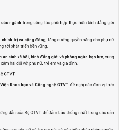
, các ngành
trong công tác phối hợp thực hiện bình đẳng giới
 chính trị và cộng đồng
, tăng cường quyền năng cho phụ nữ
ng tới phát triển bền vững.
 an sinh xã hội, bình đẳng giới và phòng ngừa bạo lực
, cung
xâm hại đối với phụ nữ, trẻ em và gia đình.
ghệ GTVT
,
Viện Khoa học và Công nghệ GTVT
đề nghị các đơn vị trực
ớng dẫn của Bộ GTVT để đảm bảo thống nhất trong các sản
n năng của phụ nữ và trẻ em gái, và các biện pháp phòng ngừa,