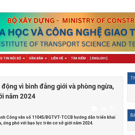
G TIN NỘI BỘ
VĂN BẢN
LIÊN HỆ
TÌM KIẾM
[ ENGLISH ]
Th
 động vì bình đẳng giới và phòng ngừa,
iới năm 2024
Bà
 hành Công văn số 11045/BGTVT-TCCB hướng dẫn triển khai
 ứng phó với bạo lực trên cơ sở giới năm 2024.