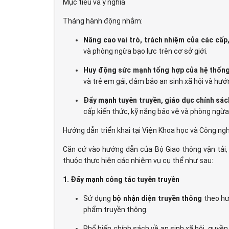
Mục tiêu và ý nghĩa
Tháng hành động nhằm:
Nâng cao vai trò, trách nhiệm của các cấp
và phòng ngừa bạo lực trên cơ sở giới.
Huy động sức mạnh tổng hợp của hệ thống
và trẻ em gái, đảm bảo an sinh xã hội và hướ
Đẩy mạnh tuyên truyền, giáo dục chính sách
cấp kiến thức, kỹ năng bảo vệ và phòng ngừa 
Hướng dẫn triển khai tại Viện Khoa học và Công n
Căn cứ vào hướng dẫn của Bộ Giao thông vận tải
thuộc thực hiện các nhiệm vụ cụ thể như sau:
1. Đẩy mạnh công tác tuyên truyền
Sử dụng
bộ nhận diện truyền thông
theo hư
phẩm truyền thông.
Phổ biến chính sách về an sinh xã hội, quyề