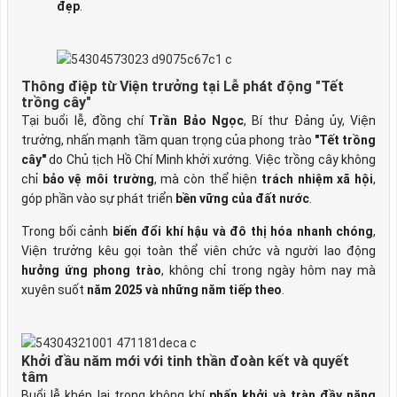
đẹp
.
Thông điệp từ Viện trưởng tại Lễ phát động "Tết
trồng cây"
Tại buổi lễ, đồng chí
Trần Bảo Ngọc
, Bí thư Đảng ủy, Viện
trưởng, nhấn mạnh tầm quan trọng của phong trào
"Tết trồng
cây"
do Chủ tịch Hồ Chí Minh khởi xướng. Việc trồng cây không
chỉ
bảo vệ môi trường
, mà còn thể hiện
trách nhiệm xã hội
,
góp phần vào sự phát triển
bền vững của đất nước
.
Trong bối cảnh
biến đổi khí hậu và đô thị hóa nhanh chóng
,
Viện trưởng kêu gọi toàn thể viên chức và người lao động
hưởng ứng phong trào
, không chỉ trong ngày hôm nay mà
xuyên suốt
năm 2025 và những năm tiếp theo
.
Khởi đầu năm mới với tinh thần đoàn kết và quyết
tâm
Buổi lễ khép lại trong không khí
phấn khởi và tràn đầy năng