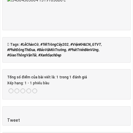
Tags:
#LễChàoCờ
,
#TếtTrồngCây202
,
#ViệnKH&CN_GTVT
,
#PhátĐộngThiĐua
,
#BảoVệMôiTrường
,
#PhátTriểnBềnVững
,
#GiaoThôngVậnTải
,
#XanhSạchĐẹp
Tổng số điểm của bài viết là: 1 trong 1 đánh giá
Xếp hạng:
1
-
1
phiếu bầu
Tweet