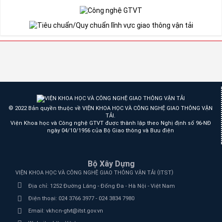
© 2022 Bản quyền thuộc về VIỆN KHOA HỌC VÀ CÔNG NGHỆ GIAO THÔNG VẬN
TẢI.
Viện Khoa học và Công nghệ GTVT được thành lập theo Nghị định số 96-NĐ
ngày 04/10/1956 của Bộ Giao thông và Bưu điện
Bộ Xây Dựng
(
)
VIỆN KHOA HỌC VÀ CÔNG NGHỆ GIAO THÔNG VẬN TẢI
ITST
Địa chỉ:
1252 Đường Láng - Đống Đa - Hà Nội - Việt Nam
Điện thoại:
024 3766 3977 - 024 3834 7980
Email:
vkhcn-gtvt@itst.gov.vn