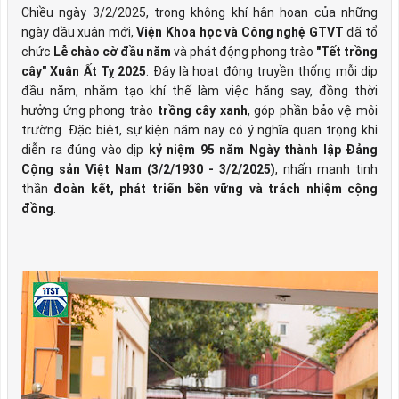
Chiều ngày 3/2/2025, trong không khí hân hoan của những
ngày đầu xuân mới,
Viện Khoa học và Công nghệ GTVT
đã tổ
chức
Lễ chào cờ đầu năm
và phát động phong trào
"Tết trồng
cây" Xuân Ất Tỵ 2025
. Đây là hoạt động truyền thống mỗi dịp
đầu năm, nhằm tạo khí thế làm việc hăng say, đồng thời
hưởng ứng phong trào
trồng cây xanh
, góp phần bảo vệ môi
trường. Đặc biệt, sự kiện năm nay có ý nghĩa quan trọng khi
diễn ra đúng vào dịp
kỷ niệm 95 năm Ngày thành lập Đảng
Cộng sản Việt Nam (3/2/1930 - 3/2/2025)
, nhấn mạnh tinh
thần
đoàn kết, phát triển bền vững và trách nhiệm cộng
đồng
.