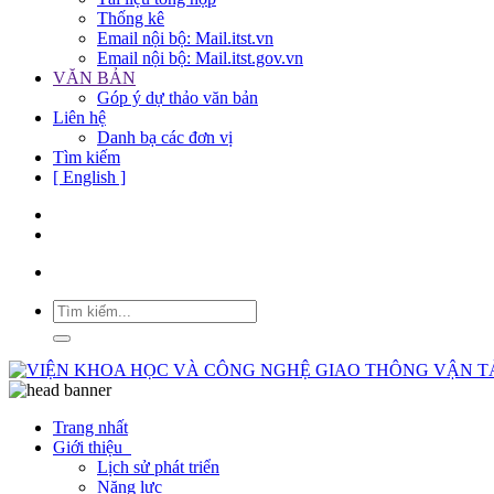
Thống kê
Email nội bộ: Mail.itst.vn
Email nội bộ: Mail.itst.gov.vn
VĂN BẢN
Góp ý dự thảo văn bản
Liên hệ
Danh bạ các đơn vị
Tìm kiếm
[ English ]
Trang nhất
Giới thiệu
Lịch sử phát triển
Năng lực