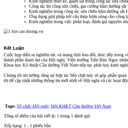
Kinh nghiệm thiết kế, giám sát trong công tác sửa ch
Công tác thi công sửa chữa, gia cường hầm đường sắt
Kinh nghiệm trong công tác sửa chữa hầm đường sắt 
Ứng dụng giải pháp kết cấu thép lượn sóng cho công 
Kinh nghiệm trong việc phân loại, đánh giá nguyên n
Kết Luận
Cuộc họp diễn ra nghiêm túc và mang tính trao đổi, thúc đẩy trong v
thành phần tham dự của Hội nghị. Viện trưởng Trần Bảo Ngọc nhấn m
Khoa học Kỹ thuật Cầu đường Việt Nam tiếp tục phát huy kinh nghiệ
Chúng tôi tin tưởng rằng sự hợp tác bền chặt này sẽ góp phần quan 
tôi để cập nhật những thông tin mới nhất về Hội nghị và các hoạt độn
Tags:
Tổ chức Hội nghị
,
Hội KHKT Cầu đường Việt Nam
Tổng số điểm của bài viết là: 1 trong 1 đánh giá
Xếp hạng:
1
-
1
phiếu bầu