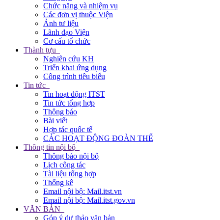
Chức năng và nhiệm vụ
Các đơn vị thuộc Viện
Ảnh tư liệu
Lãnh đạo Viện
Cơ cấu tổ chức
Thành tựu
Nghiên cứu KH
Triển khai ứng dụng
Công trình tiêu biểu
Tin tức
Tin hoạt động ITST
Tin tức tổng hợp
Thông báo
Bài viết
Hợp tác quốc tế
CÁC HOẠT ĐỘNG ĐOÀN THỂ
Thông tin nội bộ
Thông báo nội bộ
Lịch công tác
Tài liệu tổng hợp
Thống kê
Email nội bộ: Mail.itst.vn
Email nội bộ: Mail.itst.gov.vn
VĂN BẢN
Góp ý dự thảo văn bản