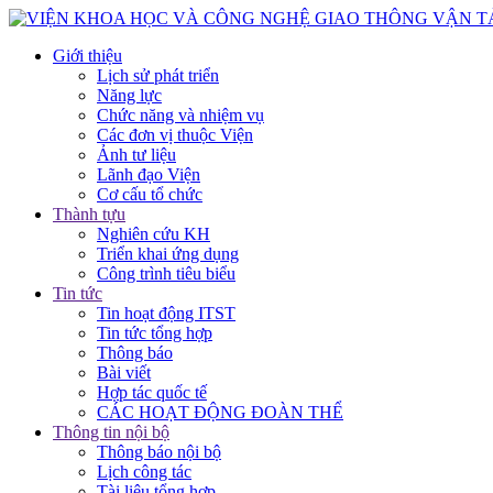
Giới thiệu
Lịch sử phát triển
Năng lực
Chức năng và nhiệm vụ
Các đơn vị thuộc Viện
Ảnh tư liệu
Lãnh đạo Viện
Cơ cấu tổ chức
Thành tựu
Nghiên cứu KH
Triển khai ứng dụng
Công trình tiêu biểu
Tin tức
Tin hoạt động ITST
Tin tức tổng hợp
Thông báo
Bài viết
Hợp tác quốc tế
CÁC HOẠT ĐỘNG ĐOÀN THỂ
Thông tin nội bộ
Thông báo nội bộ
Lịch công tác
Tài liệu tổng hợp