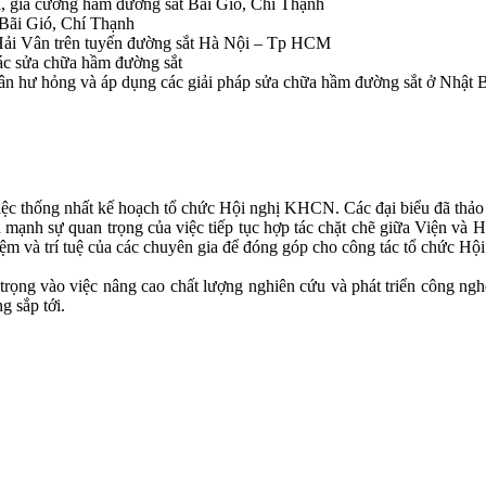
ữa, gia cường hầm đường sắt Bãi Gió, Chí Thạnh
 Bãi Gió, Chí Thạnh
Hải Vân trên tuyến đường sắt Hà Nội – Tp HCM
tác sửa chữa hầm đường sắt
hân hư hỏng và áp dụng các giải pháp sửa chữa hầm đường sắt ở Nhật 
iệc thống nhất kế hoạch tổ chức Hội nghị KHCN. Các đại biểu đã thảo lu
ạnh sự quan trọng của việc tiếp tục hợp tác chặt chẽ giữa Viện và H
m và trí tuệ của các chuyên gia để đóng góp cho công tác tổ chức Hộ
trọng vào việc nâng cao chất lượng nghiên cứu và phát triển công ng
g sắp tới.