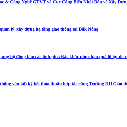
Học & Công Nghệ GTVT và Cục Cảng Biển Nhật Bản về Xây Dựng
 quản lý, xây dựng hạ tầng giao thông tại Đắk Nông
ng hộ đồng bào các tỉnh phía Bắc khắc phục hậu quả lũ lụt do c
 thông vận tải) ký kết thỏa thuận hợp tác cùng Trường ĐH Giao 