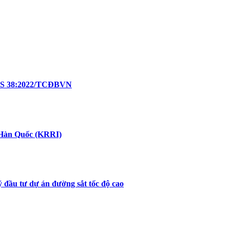
TCCS 38:2022/TCĐBVN
t Hàn Quốc (KRRI)
ý đầu tư dự án đường sắt tốc độ cao