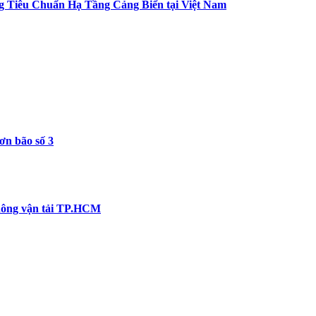
 Tiêu Chuẩn Hạ Tầng Cảng Biển tại Việt Nam
ơn bão số 3
thông vận tải TP.HCM