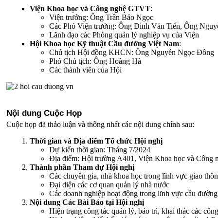
Viện Khoa học và Công nghệ GTVT
:
Viện trưởng: Ông Trần Bảo Ngọc
Các Phó Viện trưởng: Ông Đinh Văn Tiến, Ông Ngu
Lãnh đạo các Phòng quản lý nghiệp vụ của Viện
Hội Khoa học Kỹ thuật Cầu đường Việt Nam
:
Chủ tịch Hội đồng KHCN: Ông Nguyễn Ngọc Đông
Phó Chủ tịch: Ông Hoàng Hà
Các thành viên của Hội
Nội dung Cuộc Họp
Cuộc họp đã thảo luận và thống nhất các nội dung chính sau:
Thời gian và Địa điểm Tổ chức Hội nghị
Dự kiến thời gian: Tháng 7/2024
Địa điểm: Hội trường A401, Viện Khoa học và Côn
Thành phần Tham dự Hội nghị
Các chuyên gia, nhà khoa học trong lĩnh vực giao thôn
Đại diện các cơ quan quản lý nhà nước
Các doanh nghiệp hoạt động trong lĩnh vực cầu đường
Nội dung Các Bài Báo tại Hội nghị
Hiện trạng công tác quản lý, bảo trì, khai thác các cô