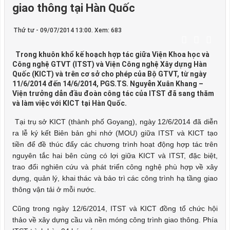
giao thông tại Hàn Quốc
Thứ tư - 09/07/2014 13:00. Xem: 683
Trong khuôn khổ kế hoạch hợp tác giữa Viện Khoa học và
Công nghệ GTVT (ITST) và Viện Công nghệ Xây dựng Hàn
Quốc (KICT) và trên cơ sở cho phép của Bộ GTVT, từ ngày
11/6/2014 đến 14/6/2014, PGS.TS. Nguyễn Xuân Khang –
Viện trưởng dẫn đầu đoàn công tác của ITST đã sang thăm
và làm việc với KICT tại Hàn Quốc.
Tại trụ sở KICT (thành phố Goyang), ngày 12/6/2014 đã diễn
ra lễ ký kết Biên bản ghi nhớ (MOU) giữa ITST và KICT tạo
tiền để đề thúc đẩy các chương trình hoạt động hợp tác trên
nguyên tắc hai bên cùng có lợi giữa KICT và ITST, đặc biệt,
trao đổi nghiên cứu và phát triển công nghệ phù hợp về xây
dựng, quản lý, khai thác và bảo trì các công trình hạ tầng giao
thông vận tải ở mỗi nước.
Cũng trong ngày 12/6/2014, ITST và KICT đồng tổ chức hội
thảo về xây dựng cầu và nền móng công trình giao thông. Phía