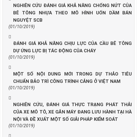
NGHIÊN CỨU ĐÁNH GIÁ KHẢ NĂNG CHỐNG NỨT CỦA
BÊ TÔNG NHỰA THEO MÔ HÌNH UỐN DẦM BÁN
NGUYỆT SCB
(01/10/2019)
ĐÁNH GIÁ KHẢ NĂNG CHỊU LỰC CỦA CẦU BÊ TÔNG
DỰ ỨNG LỰC BỊ TÁC ĐỘNG CỦA CHÁY
(01/10/2019)
MỘT SỐ NỘI DUNG MỚI TRONG DỰ THẢO TIÊU
CHUẨN BẢO TRÌ CÔNG TRÌNH CẢNG Ở VIỆT NAM
(01/10/2019)
NGHIÊN CỨU, ĐÁNH GIÁ THỰC TRẠNG PHÁT THẢI
CỦA XE MÔ TÔ, XE GẮN MÁY ĐANG LƯU HÀNH TẠI HÀ
NỘI VÀ ĐỀ XUẤT MỘT SỐ GIẢI PHÁP KIỂM SOÁT
(01/10/2019)