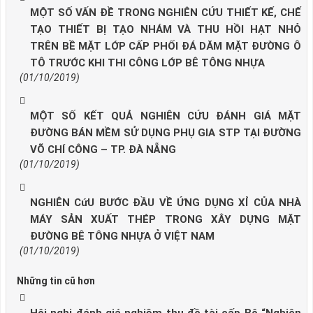
MỘT SỐ VẤN ĐỀ TRONG NGHIÊN CỨU THIẾT KẾ, CHẾ
TẠO THIẾT BỊ TẠO NHÁM VÀ THU HỒI HẠT NHỎ
TRÊN BỀ MẶT LỚP CẤP PHỐI ĐÁ DĂM MẶT ĐƯỜNG Ô
TÔ TRƯỚC KHI THI CÔNG LỚP BÊ TÔNG NHỰA
(01/10/2019)
MỘT SỐ KẾT QUẢ NGHIÊN CỨU ĐÁNH GIÁ MẶT
ĐƯỜNG BÁN MỀM SỬ DỤNG PHỤ GIA STP TẠI ĐƯỜNG
VÕ CHÍ CÔNG – TP. ĐÀ NẴNG
(01/10/2019)
NGHIÊN CứU BƯỚC ĐẦU VỀ ỨNG DỤNG XỈ CỦA NHÀ
MÁY SẢN XUẤT THÉP TRONG XÂY DỰNG MẶT
ĐƯỜNG BÊ TÔNG NHỰA Ở VIỆT NAM
(01/10/2019)
Những tin cũ hơn
Hội nghị đánh giá nghiệm thu đề tài cấp Bộ “Nghiên