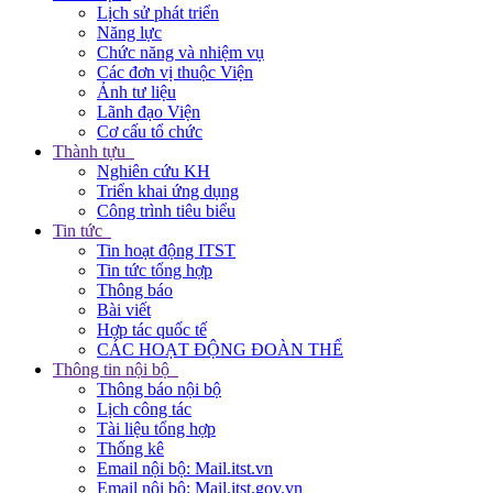
Lịch sử phát triển
Năng lực
Chức năng và nhiệm vụ
Các đơn vị thuộc Viện
Ảnh tư liệu
Lãnh đạo Viện
Cơ cấu tổ chức
Thành tựu
Nghiên cứu KH
Triển khai ứng dụng
Công trình tiêu biểu
Tin tức
Tin hoạt động ITST
Tin tức tổng hợp
Thông báo
Bài viết
Hợp tác quốc tế
CÁC HOẠT ĐỘNG ĐOÀN THỂ
Thông tin nội bộ
Thông báo nội bộ
Lịch công tác
Tài liệu tổng hợp
Thống kê
Email nội bộ: Mail.itst.vn
Email nội bộ: Mail.itst.gov.vn