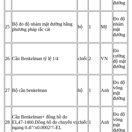
đường
Đo độ
Bộ đo độ nhám mặt đường bằng
nhám
25
bộ
1
Mỹ
phương pháp rắc cát
mặt
đường
Đo
cường
26
Cần Benkelman tỷ lệ 1/4
chiếc
2
VN
độ mặt
đường
Đo độ
võng
27
Bộ cần benkelman
bộ
1
Anh
mặt
đường
Đo độ
Cần Benkelman+ đồng hồ đo
võng
28
EL47-1460.Đồng hồ đo chuyển vị
chiếc
1
Anh
mặt
ngang 0.4\'\'x0.0002\'\'-EL
đường