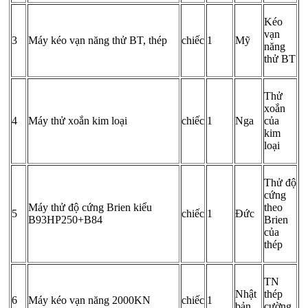
Kéo
vạn
3
Máy kéo vạn năng thử BT, thép
chiếc
1
Mỹ
năng
thử BT
Thử
xoắn
4
Máy thử xoắn kim loại
chiếc
1
Nga
của
kim
loại
Thử độ
cứng
Máy thử độ cứng Brien kiểu
theo
5
chiếc
1
Đức
B93HP250+B84
Brien
của
thép
TN
Nhật
thép
6
Máy kéo vạn năng 2000KN
chiếc
1
bản
cường