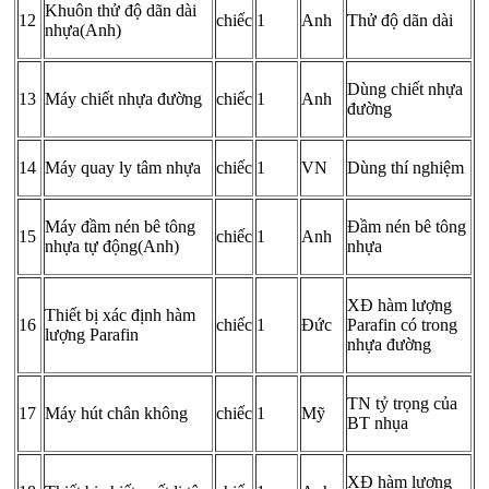
Khuôn thử độ dãn dài
12
chiếc
1
Anh
Thử độ dãn dài
nhựa(Anh)
Dùng chiết nhựa
13
Máy chiết nhựa đường
chiếc
1
Anh
đường
14
Máy quay ly tâm nhựa
chiếc
1
VN
Dùng thí nghiệm
Máy đầm nén bê tông
Đầm nén bê tông
15
chiếc
1
Anh
nhựa tự động(Anh)
nhựa
XĐ hàm lượng
Thiết bị xác định hàm
16
chiếc
1
Đức
Parafin có trong
lượng Parafin
nhựa đường
TN tỷ trọng của
17
Máy hút chân không
chiếc
1
Mỹ
BT nhụa
XĐ hàm lượng