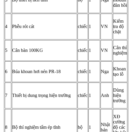
đàn hồi
Kiểm
4
Phễu rót cát
chiếc
1
VN
tra độ
chặt
Cân thí
5
Cân bàn 100KG
chiếc
1
VN
nghiệm
Khoan
6
Búa khoan hơi nén PR-18
chiếc
1
Nga
tạo lỗ
Dùng
7
Thiết bị dung trọng hiện trường
chiếc
1
Anh
hiện
trường
XĐ
cường
Nhật
8
Bộ thí nghiệm tấm ép tĩnh
bộ
1
độ các
bản