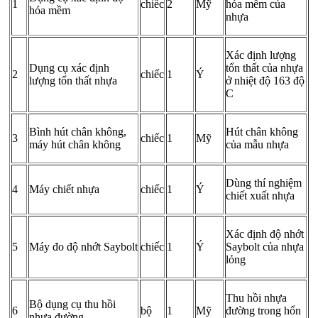
1
chiếc
2
Mỹ
hóa mềm của
hóa mềm
nhựa
Xác định lượng
Dụng cụ xác định
tổn thất của nhựa
2
chiếc
1
Ý
lượng tổn thất nhựa
ở nhiệt độ 163 độ
C
Bình hút chân không,
Hút chân không
3
chiếc
1
Mỹ
máy hút chân không
của mẫu nhựa
Dùng thí nghiệm
4
Máy chiết nhựa
chiếc
1
Ý
chiết xuất nhựa
Xác định độ nhớt
5
Máy đo độ nhớt Saybolt
chiếc
1
Ý
Saybolt của nhựa
lỏng
Thu hồi nhựa
Bộ dụng cụ thu hồi
6
bộ
1
Mỹ
đường trong hổn
nhựa đường