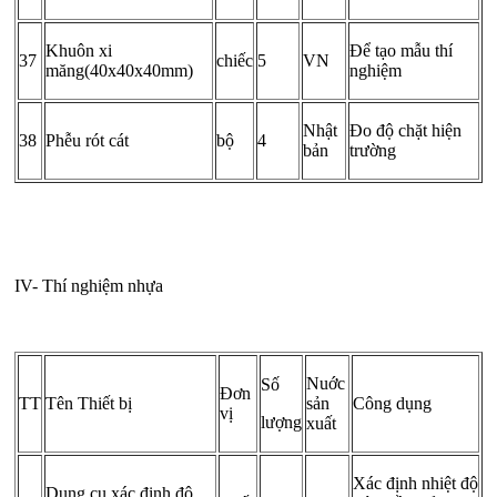
Khuôn xi
Để tạo mẫu thí
37
chiếc
5
VN
măng(40x40x40mm)
nghiệm
Nhật
Đo độ chặt hiện
38
Phễu rót cát
bộ
4
bản
trường
IV- Thí nghiệm nhựa
N­uớc
Số
Đơn
TT
Tên Thiết bị
sản
Công dụng
vị
lượng
xuất
Xác định nhiệt độ
Dụng cụ xác định độ