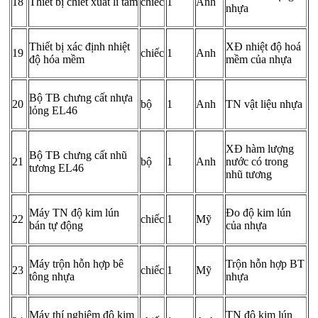
18
Thiết bị chiết xuất li tâm
chiếc
1
Anh
nhựa
Thiết bị xác định nhiệt
XĐ nhiệt độ hoá
19
chiếc
1
Anh
độ hóa mềm
mềm của nhựa
Bộ TB chưng cất nhựa
20
bộ
1
Anh
TN vật liệu nhựa
lỏng EL46
XĐ hàm lượng
Bộ TB chưng cất nhũ
21
bộ
1
Anh
nước có trong
tương EL46
nhũ tương
Máy TN độ kim lún
Đo độ kim lún
22
chiếc
1
Mỹ
bán tự động
của nhựa
Máy trộn hỗn hợp bê
Trộn hỗn hợp BT
23
chiếc
1
Mỹ
tông nhựa
nhựa
Máy thí nghiệm độ kim
TN độ kim lún