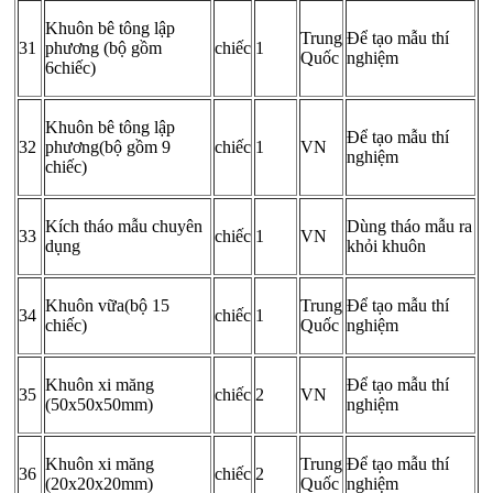
Khuôn bê tông lập
Trung
Để tạo mẫu thí
31
phương (bộ gồm
chiếc
1
Quốc
nghiệm
6chiếc)
Khuôn bê tông lập
Để tạo mẫu thí
32
phương(bộ gồm 9
chiếc
1
VN
nghiệm
chiếc)
Kích tháo mẫu chuyên
Dùng tháo mẫu ra
33
chiếc
1
VN
dụng
khỏi khuôn
Khuôn vữa(bộ 15
Trung
Để tạo mẫu thí
34
chiếc
1
chiếc)
Quốc
nghiệm
Khuôn xi măng
Để tạo mẫu thí
35
chiếc
2
VN
(50x50x50mm)
nghiệm
Khuôn xi măng
Trung
Để tạo mẫu thí
36
chiếc
2
(20x20x20mm)
Quốc
nghiệm