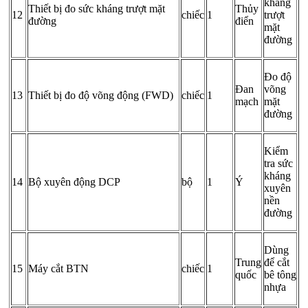
kháng
Thiết bị đo sức kháng trượt mặt
Thủy
12
chiếc
1
trượt
đường
điển
mặt
đường
Đo độ
Đan
võng
13
Thiết bị đo độ võng động (FWD)
chiếc
1
mạch
mặt
đường
Kiểm
tra sức
kháng
14
Bộ xuyên động DCP
bộ
1
Ý
xuyên
nền
đường
Dùng
Trung
để cắt
15
Máy cắt BTN
chiếc
1
quốc
bê tông
nhựa