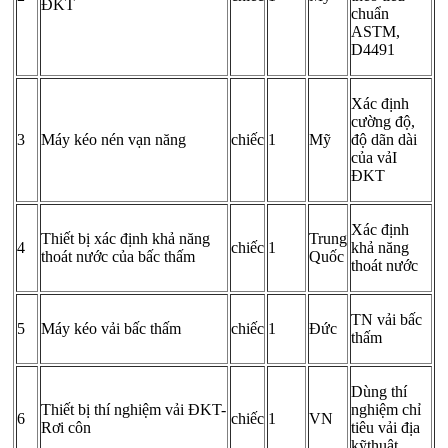
ĐKT
chuẩn
ASTM,
D4491
Xác định
cường độ,
3
Máy kéo nén vạn năng
chiếc
1
Mỹ
độ dãn dài
của vảI
ĐKT
Xác định
Thiết bị xác định khả năng
Trung
4
chiếc
1
khả năng
thoát nước của bấc thấm
Quốc
thoát nước
TN vải bấc
5
Máy kéo vải bấc thấm
chiếc
1
Đức
thấm
Dùng thí
Thiết bị thí nghiệm vải ĐKT-
nghiệm chỉ
6
chiếc
1
VN
Rơi côn
tiêu vải địa
kỹthuật