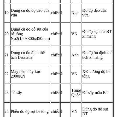
Dụng cụ đo độ dẻo của
Đo độ dẻo của
19
chiếc
1
Nga
vữa
vữa
Dụng cụ đo độ sụt của
Đo đọ sụt của BT
20
bê tông
chiếc
1
VN
xi măng
No2(150x300x450mm)
Dụng cụ ổn định thể
Đo độ ổn định thể
21
chiếc
1
Anh
tích Lesatelie
tích xi măng
Máy nén thủy kực
XĐ cường độ bê
22
chiếc
2
VN
2000KN
tông
Trung
23
Tủ sấy
chiếc
1
Để sấy mẫu BT
Quốc
Dùng đo độ sụt
24
Phễu đo độ sụt bê tông
chiếc
1
VN
BT