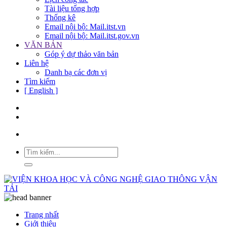
Tài liệu tổng hợp
Thống kê
Email nội bộ: Mail.itst.vn
Email nội bộ: Mail.itst.gov.vn
VĂN BẢN
Góp ý dự thảo văn bản
Liên hệ
Danh bạ các đơn vị
Tìm kiếm
[ English ]
Trang nhất
Giới thiệu