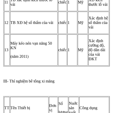
11
chiếc
1
Mỹ
vải
thước lỗ vải
Xác định hệ
12
TB XĐ hệ số thấm của vải
chiếc
1
Mỹ
số thấm của
vải
Xác định
Máy kéo nén vạn năng 50
cường độ,
KN
13
chiếc
1
Mỹ
độ dãn dài
của vải
(năm 2011)
ĐKT
III- Thí nghiệm bê tông xi măng
N­uớc
Số
Đơn
TT
Tên Thiết bị
sản
Công dụng
vị
lượng
xuất