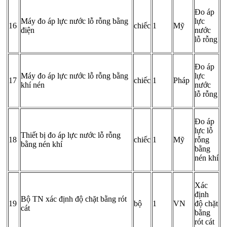
Đo áp
Máy đo áp lực nước lỗ rỗng bằng
lực
16
chiếc
1
Mỹ
điện
nước
lỗ rỗng
Đo áp
Máy đo áp lực nước lỗ rỗng bằng
lực
17
chiếc
1
Pháp
khí nén
nước
lỗ rỗng
Đo áp
lực lỗ
Thiết bị đo áp lực nước lỗ rỗng
18
chiếc
1
Mỹ
rỗng
bằng nén khí
bằng
nén khí
Xác
định
Bộ TN xác định độ chặt bằng rót
19
bộ
1
VN
độ chặt
cát
bằng
rót cát