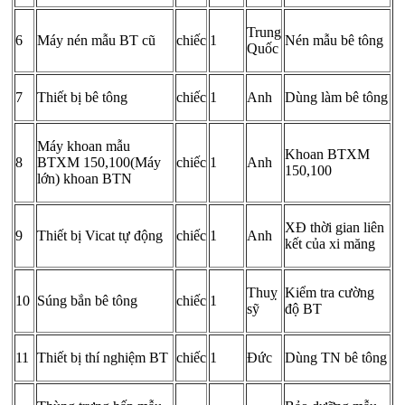
Trung
6
Máy nén mẫu BT cũ
chiếc
1
Nén mẫu bê tông
Quốc
7
Thiết bị bê tông
chiếc
1
Anh
Dùng làm bê tông
Máy khoan mẫu
Khoan BTXM
8
BTXM 150,100(Máy
chiếc
1
Anh
150,100
lớn) khoan BTN
XĐ thời gian liên
9
Thiết bị Vicat tự động
chiếc
1
Anh
kết của xi măng
Thuỵ
Kiểm tra cường
10
Súng bắn bê tông
chiếc
1
sỹ
độ BT
11
Thiết bị thí nghiệm BT
chiếc
1
Đức
Dùng TN bê tông