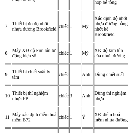
hợp bê tông
Xác định độ nhớt
Thiết bị đo độ nhớt
nhựa đường bằng
7
chiếc
1
Mỹ
nhựa đường Brookfield
nhớt kế
Brookfield
Máy XĐ độ kim lún tự
XĐ độ kim lún
8
chiếc
1
Mỹ
động hiện số
của nhựa đường
Thiết bị chiết suất ly
9
chiếc
1
Anh
Dùng chiết suất
tâm
Thiết bị thí nghiệm
Dùng thí nghiệm
10
chiếc
3
Anh
nhựa PP
nhựa
Máy xác định điểm hoá
XĐ điểm hoá
11
chiếc
1
Ý
mềm B72
mềm nhựa đường