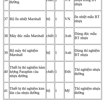
đường
nhựa
ổn nhiệt mẫu BT
37
Bộ ổn nhiệt Marshall
bộ
1
VN
nhựa
Dùng đúc mẫu
38
Máy đúc mẫu Marshall
chiếc
1
Anh
BT nhựa
Bộ máy thí nghiệm
Dùng thí nghiệm
39
bộ
1
Anh
Marshall
BT nhựa
Thiết bị thí nghiệm hàm
Thí nghiệm nhựa
40
lượng Paraphin của
chiếc
1
Đức
đường
nhựa đường
Thiết bị thí nghiệm kim
Thí nghiệm nhựa
41
bộ
1
Mỹ
lún của nhựa đường
đường