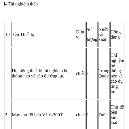
I- Thí nghiệm thép
N­uớc
Số
Đơn
Công
TT
Tên Thiết bị
sản
vị
dụng
lượng
xuất
Thí
nghiệm
hệ
Hệ thống thiết bị thí nghiệm hệ
Trung
thống
1
chiếc
1
thống neo và cáo dự ứng lực
Quốc
neo và
cáp dự
ứng
lực
Thử độ
bền
2
Máy thử độ bền VL 0-300T
chiếc
1
Đức
kim
loại