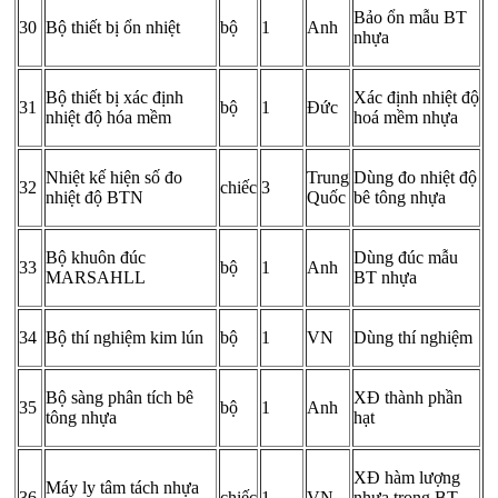
Bảo ổn mẫu BT
30
Bộ thiết bị ổn nhiệt
bộ
1
Anh
nhựa
Bộ thiết bị xác định
Xác định nhiệt độ
31
bộ
1
Đức
nhiệt độ hóa mềm
hoá mềm nhựa
Nhiệt kế hiện số đo
Trung
Dùng đo nhiệt độ
32
chiếc
3
nhiệt độ BTN
Quốc
bê tông nhựa
Bộ khuôn đúc
Dùng đúc mẫu
33
bộ
1
Anh
MARSAHLL
BT nhựa
34
Bộ thí nghiệm kim lún
bộ
1
VN
Dùng thí nghiệm
Bộ sàng phân tích bê
XĐ thành phần
35
bộ
1
Anh
tông nhựa
hạt
XĐ hàm lượng
Máy ly tâm tách nhựa
36
chiếc
1
VN
nhựa trong BT