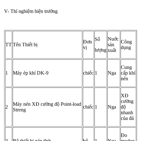
V- Thí nghiệm hiện trường
N­uớc
Số
Đơn
Công
TT
Tên Thiết bị
sản
vị
dụng
lượng
xuất
Cung
1
Máy ép khí DK-9
chiếc
1
Nga
cấp khí
nén
XĐ
cường
Máy nén XĐ cường độ Point-load
2
chiếc
1
Nga
độ
Streng
nhanh
của đá
Đo
3
Bộ thiết bị nén tĩnh
bộ
1
Nga
modun