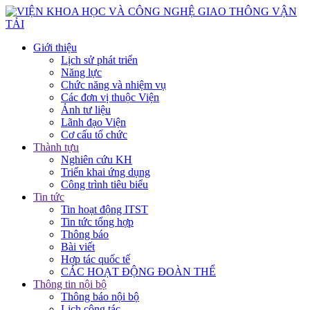
Giới thiệu
Lịch sử phát triển
Năng lực
Chức năng và nhiệm vụ
Các đơn vị thuộc Viện
Ảnh tư liệu
Lãnh đạo Viện
Cơ cấu tổ chức
Thành tựu
Nghiên cứu KH
Triển khai ứng dụng
Công trình tiêu biểu
Tin tức
Tin hoạt động ITST
Tin tức tổng hợp
Thông báo
Bài viết
Hợp tác quốc tế
CÁC HOẠT ĐỘNG ĐOÀN THỂ
Thông tin nội bộ
Thông báo nội bộ
Lịch công tác