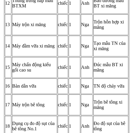
Thùng trưng hấp mẫu
Bảo dưỡng mẫu
12
chiếc
1
Anh
BTXM
BT xi măng
Trộn hỗn hợp xi
13
Máy trộn xi măng
chiếc
1
Nga
măng
Tạo mẫu TN của
14
Máy đầm vữa xi măng
chiếc
1
Nga
xi măng
Máy chấn động kiểu
Đúc mẫu BT xi
15
chiếc
1
Anh
gối cao su
măng
16
Bàn dằn vữa
chiếc
1
Nga
TN độ chảy vữa
Trộn bê tông xi
17
Máy trộn bê tông
chiếc
1
Nga
măng
Dụng cụ đo độ sụt của
Đo độ sụt của bê
18
chiếc
1
Anh
bê tông No.1
tông