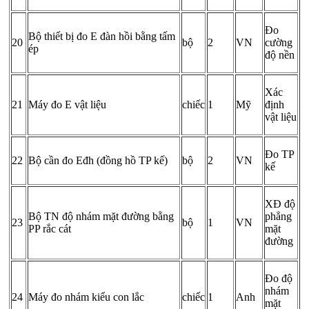
Đo
Bộ thiết bị đo E đàn hồi bằng tấm
20
bộ
2
VN
cường
ép
độ nền
Xác
21
Máy đo E vật liệu
chiếc
1
Mỹ
định
vật liệu
Đo TP
22
Bộ cần đo Eđh (đồng hồ TP kế)
bộ
2
VN
kế
XĐ độ
Bộ TN độ nhám mặt đường bằng
phẳng
23
bộ
1
VN
PP rắc cát
mặt
đường
Đo độ
nhám
24
Máy đo nhám kiểu con lắc
chiếc
1
Anh
mặt