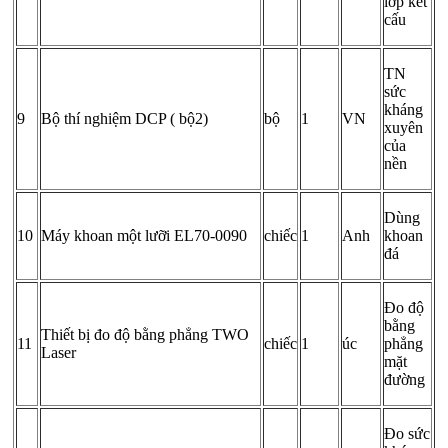
lớp kết
cấu
TN
sức
kháng
9
Bộ thí nghiệm DCP ( bộ2)
bộ
1
VN
xuyên
của
nền
Dùng
10
Máy khoan một lưỡi EL70-0090
chiếc
1
Anh
khoan
đá
Đo độ
bằng
Thiết bị đo độ bằng phẳng TWO
11
chiếc
1
úc
phẳng
Laser
mặt
đường
Đo sức