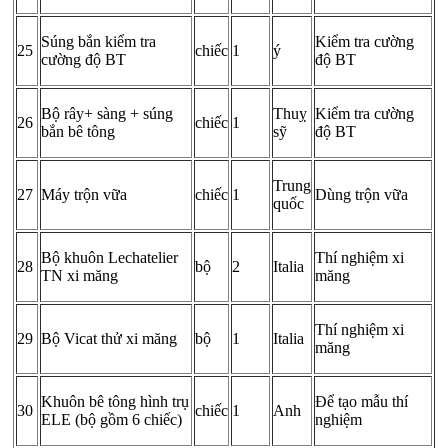
Súng bắn kiểm tra
Kiểm tra cường
25
chiếc
1
ý
cường độ BT
độ BT
Bộ rây+ sàng + súng
Thuỵ
Kiểm tra cường
26
chiếc
1
bắn bê tông
sỹ
độ BT
Trung
27
Máy trộn vữa
chiếc
1
Dùng trộn vữa
quốc
Bộ khuôn Lechatelier
Thí nghiệm xi
28
bộ
2
Italia
TN xi măng
măng
Thí nghiệm xi
29
Bộ Vicat thử xi măng
bộ
1
Italia
măng
Khuôn bê tông hình trụ
Để tạo mẫu thí
30
chiếc
1
Anh
ELE (bộ gồm 6 chiếc)
nghiệm