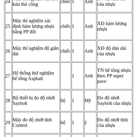
24
chiếc
1
Anh
kún thủ công
của nhựa
Máy thí nghiệm xác
XĐ hàm lượng
25
định hàm lượng nhựa
chiếc
1
Anh
nhựa
bằng PP đốt
Máy thí nghiệm độ giãn
XĐ độ dãn dài
26
chiếc
1
Anh
dài
của nhựa
TN bê tông nhựa
Hệ thống thử nghiệm
27
1
Anh
theo PP super
bê tông Asphalt
pave
Bộ thiết bị đo độ nhớt
Đo độ nhớt
28
bộ
1
Mỹ
Saybolt
Saybolt của nhựa
Máy đo độ nhớt tĩnh
Đo độ nhớt tĩnh
29
bộ
1
ý
Control
của nhựa