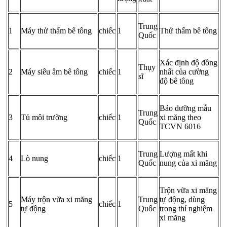
Trung
1
Máy thử thấm bê tông
chiếc
1
Thử thấm bê tông
Quốc
Xác định độ đồng
Thụy
2
Máy siêu âm bê tông
chiếc
1
nhất của cường
sĩ
độ bê tông
Bảo dưỡng mẫu
Trung
3
Tủ môi trường
chiếc
1
xi măng theo
Quốc
TCVN 6016
Trung
Lượng mất khi
4
Lò nung
chiếc
1
Quốc
nung của xi măng
Trộn vữa xi măng
Máy trộn vữa xi măng
Trung
tự động, dùng
5
chiếc
1
tự động
Quốc
trong thí nghiệm
xi măng