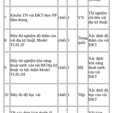
Thí nghiệm
Khuôn TN vải ĐKT theo PP
7
chiếc
1
VN
chỉ tiêu vải
đâm thủng
địa kỹ thuật
Máy thí nghiệm độ thấm của
Xác định độ
Trung
8
vải địa kỹ thuật, Model
chiếc
1
thấm của vải
quốc
TGH-2F
ĐKT
Xác định
Máy thí nghiệm khả năng
khả năng
thoát nước của vải B87địa kỹ
9
chiếc
1
Mỹ
thoát nước
thuật và bấc thấm Model
của vải
TGH-2H
ĐKT
Xác định độ
10
Máy đo độ bục vải
chiếc
1
Tiệp
bục của vải
ĐKT
TB xác định kích thước lỗ
XĐ kích