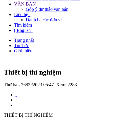
VĂN BẢN
Góp ý dự thảo văn bản
Liên hệ
Danh bạ các đơn vị
Tìm kiếm
[ English ]
Trang nhất
Tin Tức
Giới thiệu
Thiết bị thí nghiệm
Thứ ba - 26/09/2023 05:47. Xem: 2283
THIẾT BỊ THÍ NGHIỆM