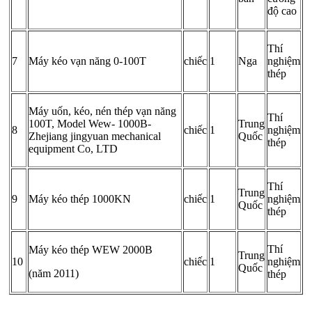
độ cao
Thí
7
Máy kéo vạn năng 0-100T
chiếc
1
Nga
nghiệm
thép
Máy uốn, kéo, nén thép vạn năng
Thí
100T, Model Wew- 1000B-
Trung
8
chiếc
1
nghiệm
Zhejiang jingyuan mechanical
Quốc
thép
equipment Co, LTD
Thí
Trung
9
Máy kéo thép 1000KN
chiếc
1
nghiệm
Quốc
thép
Thí
Máy kéo thép WEW 2000B
Trung
10
chiếc
1
nghiệm
Quốc
(năm 2011)
thép