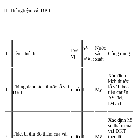
II- Thí nghiệm vải ĐKT
N­uớc
Số
Đơn
TT
Tên Thiết bị
sản
Công dụng
vị
lượng
xuất
Xác định
kích thước
Thí nghiệm kích thước lỗ vải
lỗ vảI theo
1
chiếc
1
Mỹ
ĐKT
tiêu chuẩn
ASTM,
D4751
Xác định hệ
số thấm của
vảI ĐKT
Thiết bị thử độ thấm của vải
2
chiếc
1
Mỹ
theo tiêu