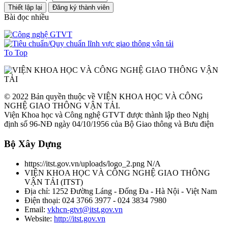
Bài đọc nhiều
To Top
© 2022 Bản quyền thuộc về VIỆN KHOA HỌC VÀ CÔNG
NGHỆ GIAO THÔNG VẬN TẢI.
Viện Khoa học và Công nghệ GTVT được thành lập theo Nghị
định số 96-NĐ ngày 04/10/1956 của Bộ Giao thông và Bưu điện
Bộ Xây Dựng
https://itst.gov.vn/uploads/logo_2.png
N/A
VIỆN KHOA HỌC VÀ CÔNG NGHỆ GIAO THÔNG
VẬN TẢI
(
ITST
)
Địa chỉ:
1252 Đường Láng - Đống Đa - Hà Nội - Việt Nam
Điện thoại:
024 3766 3977 - 024 3834 7980
Email:
vkhcn-gtvt@itst.gov.vn
Website:
http://itst.gov.vn