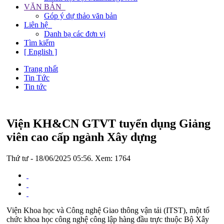
VĂN BẢN
Góp ý dự thảo văn bản
Liên hệ
Danh bạ các đơn vị
Tìm kiếm
[ English ]
Trang nhất
Tin Tức
Tin tức
Viện KH&CN GTVT tuyển dụng Giảng
viên cao cấp ngành Xây dựng
Thứ tư - 18/06/2025 05:56. Xem: 1764
Viện Khoa học và Công nghệ Giao thông vận tải (ITST), một tổ
chức khoa học công nghệ công lập hàng đầu trực thuộc Bộ Xây