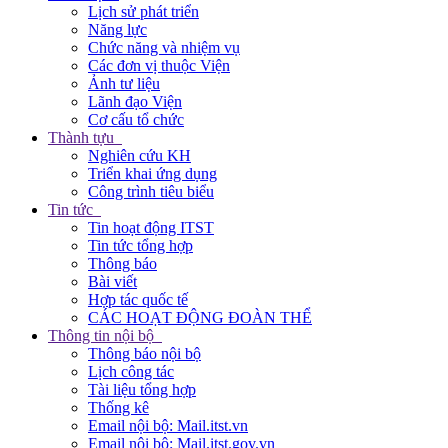
Lịch sử phát triển
Năng lực
Chức năng và nhiệm vụ
Các đơn vị thuộc Viện
Ảnh tư liệu
Lãnh đạo Viện
Cơ cấu tổ chức
Thành tựu
Nghiên cứu KH
Triển khai ứng dụng
Công trình tiêu biểu
Tin tức
Tin hoạt động ITST
Tin tức tổng hợp
Thông báo
Bài viết
Hợp tác quốc tế
CÁC HOẠT ĐỘNG ĐOÀN THỂ
Thông tin nội bộ
Thông báo nội bộ
Lịch công tác
Tài liệu tổng hợp
Thống kê
Email nội bộ: Mail.itst.vn
Email nội bộ: Mail.itst.gov.vn