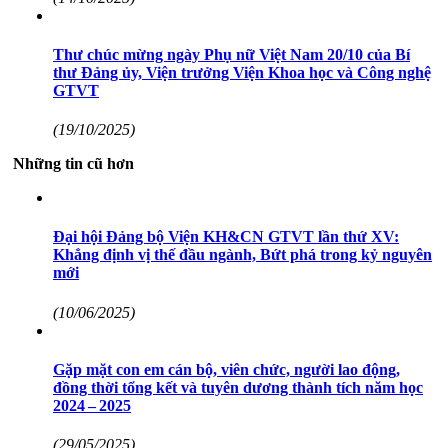
Thư chúc mừng ngày Phụ nữ Việt Nam 20/10 của Bí
thư Đảng ủy, Viện trưởng Viện Khoa học và Công nghệ
GTVT
(19/10/2025)
Những tin cũ hơn
Đại hội Đảng bộ Viện KH&CN GTVT lần thứ XV:
Khẳng định vị thế đầu ngành, Bứt phá trong kỷ nguyên
mới
(10/06/2025)
Gặp mặt con em cán bộ, viên chức, người lao động,
đồng thời tổng kết và tuyên dương thành tích năm học
2024 – 2025
(29/05/2025)