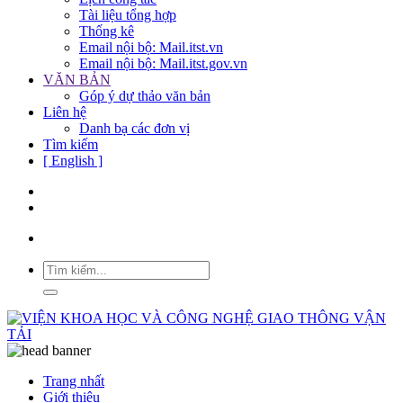
Tài liệu tổng hợp
Thống kê
Email nội bộ: Mail.itst.vn
Email nội bộ: Mail.itst.gov.vn
VĂN BẢN
Góp ý dự thảo văn bản
Liên hệ
Danh bạ các đơn vị
Tìm kiếm
[ English ]
Trang nhất
Giới thiệu