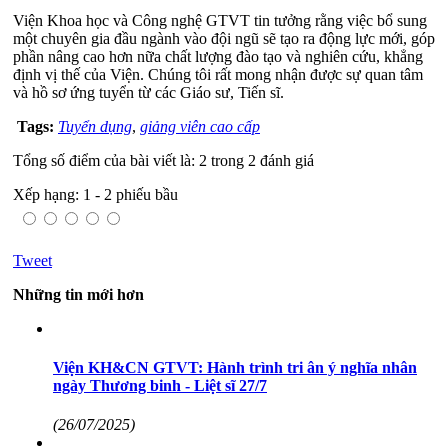
Viện Khoa học và Công nghệ GTVT tin tưởng rằng việc bổ sung
một chuyên gia đầu ngành vào đội ngũ sẽ tạo ra động lực mới, góp
phần nâng cao hơn nữa chất lượng đào tạo và nghiên cứu, khẳng
định vị thế của Viện. Chúng tôi rất mong nhận được sự quan tâm
và hồ sơ ứng tuyển từ các Giáo sư, Tiến sĩ.
Tags:
Tuyển dụng
,
giảng viên cao cấp
Tổng số điểm của bài viết là: 2 trong 2 đánh giá
Xếp hạng:
1
-
2
phiếu bầu
Tweet
Những tin mới hơn
Viện KH&CN GTVT: Hành trình tri ân ý nghĩa nhân
ngày Thương binh - Liệt sĩ 27/7
(26/07/2025)