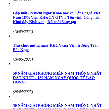
Gặp mặt Kỷ niệm Ngày Khoa học và Công nghệ Việt
Nam 18/5: Viện KH&CN GTVT Tôn vinh Cống hiến,
Khơi dậy Khát vọng Đổi mới Sáng tạo
(18/05/2025)
Thư chúc mừng ngày KHCN của Viện trưởng Trần
Bảo Ngọc
(16/05/2025)
50 NĂM GIẢI PHÓNG MIỀN NAM THỐNG NHẤT
ĐẤT NƯỚC - 139 NĂM NGÀY QUỐC TẾ LAO
ĐỘNG
(29/04/2025)
50 NĂM GIẢI PHÓNG MIỀN NAM THỐNG NHẤT