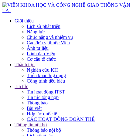
Giới thiệu
Lịch sử phát triển
Năng lực
Chức năng và nhiệm vụ
Các đơn vị thuộc Viện
Ảnh tư liệu
Lãnh đạo Viện
Cơ cấu tổ chức
Thành tựu
Nghiên cứu KH
Triển khai ứng dụng
Công trình tiêu biểu
Tin tức
Tin hoạt động ITST
Tin tức tổng hợp
Thông báo
Bài viết
Hợp tác quốc tế
CÁC HOẠT ĐỘNG ĐOÀN THỂ
Thông tin nội bộ
Thông báo nội bộ
Lịch công tác