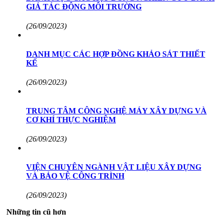
GIÁ TÁC ĐỘNG MÔI TRƯỜNG
(26/09/2023)
DANH MỤC CÁC HỢP ĐỒNG KHẢO SÁT THIẾT
KẾ
(26/09/2023)
TRUNG TÂM CÔNG NGHỆ MÁY XÂY DỰNG VÀ
CƠ KHÍ THỰC NGHIỆM
(26/09/2023)
VIỆN CHUYÊN NGÀNH VẬT LIỆU XÂY DỰNG
VÀ BẢO VỆ CÔNG TRÌNH
(26/09/2023)
Những tin cũ hơn