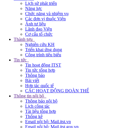
Lịch sử phát triển
Năng lực
Chức năng và nhiệm vụ
Các đơn vị thuộc Viện
Ảnh tư liệu
Lãnh đạo Viện
Cơ cấu tổ chức
Thành tựu
Nghiên cứu KH
Triển khai ứng dụng
Công trình tiêu biểu
Tin tức
Tin hoạt động ITST
Tin tức tổng hợp
Thông báo
Bài viết
Hợp tác quốc tế
CÁC HOẠT ĐỘNG ĐOÀN THỂ
Thông tin nội bộ
Thông báo nội bộ
Lịch công tác
Tài liệu tổng hợp
Thống kê
Email nội bộ: Mail.itst.vn
Email nội bộ: Mail.itst.gov.vn