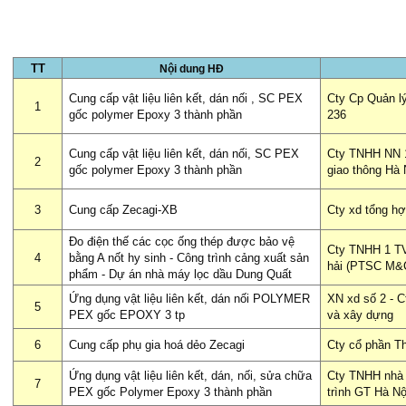
TT
Nội dung HĐ
Cung cấp vật liệu liên kết, dán nối , SC PEX
Cty Cp Quản lý
1
gốc polymer Epoxy 3 thành phần
236
Cung cấp vật liệu liên kết, dán nối, SC PEX
Cty TNHH NN 1
2
gốc polymer Epoxy 3 thành phần
giao thông Hà 
3
Cung cấp Zecagi-XB
Cty xd tổng h
Đo điện thế các cọc ống thép được bảo vệ
Cty TNHH 1 TV
4
bằng A nốt hy sinh - Công trình cảng xuất sản
hải (PTSC M&
phẩm - Dự án nhà máy lọc dầu Dung Quất
Ứng dụng vật liệu liên kết, dán nối POLYMER
XN xd số 2 - C
5
PEX gốc EPOXY 3 tp
và xây dựng
6
Cung cấp phụ gia hoá dẻo Zecagi
Cty cổ phần T
Ứng dụng vật liệu liên kết, dán, nối, sửa chữa
Cty TNHH nhà 
7
PEX gốc Polymer Epoxy 3 thành phần
trình GT Hà Nộ