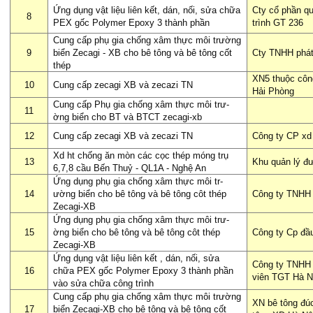
Ứng dụng vật liệu liên kết, dán, nối, sửa chữa
Cty cổ phần q
8
PEX gốc Polymer Epoxy 3 thành phần
trình GT 236
Cung cấp phụ gia chống xâm thực môi trư­ờng
9
biển Zecagi - XB cho bê tông và bê tông cốt
Cty TNHH phát 
thép
XN5 thuộc công
10
Cung cấp zecagi XB và zecazi TN
Hải Phòng
Cung cấp Phụ gia chống xâm thực môi trư­
11
ờng biển cho BT và BTCT zecagi-xb
12
Cung cấp zecagi XB và zecazi TN
Công ty CP xd
Xd ht chống ăn mòn các cọc thép móng trụ
13
Khu quản lý đ
6,7,8 cầu Bến Thuỷ - QL1A - Nghệ An
Ứng dụng phụ gia chống xâm thực môi tr­
14
ường biển cho bê tông và bê tông côt thép
Công ty TNHH
Zecagi-XB
Ứng dụng phụ gia chống xâm thực môi trư­
15
ờng biển cho bê tông và bê tông côt thép
Công ty Cp đầu
Zecagi-XB
Ứng dụng vật liệu liên kết , dán, nối, sửa
Công ty TNHH 
16
chữa PEX gốc Polymer Epoxy 3 thành phần
viên TGT Hà N
vào sửa chữa công trình
Cung cấp phụ gia chống xâm thực môi trư­ờng
XN bê tông đú
17
biển Zecagi-XB cho bê tông và bê tông cốt