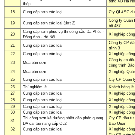
tông XD Hà Nộ
thép
18
Cung cấp sơn các loại
Cty QL&SC đư
Công ty Quản 
19
Cung cấp sơn các loại (đợt 2)
bộ 487
Cung cấp sơn phục vụ thi công cầu Đa Phúc -
20
Xí nghiệp công
Đông Anh - Hà Nội
Công ty CP đầ
21
Cung cấp sơn các loại
trình 3
22
Cung cấp sơn các loại
Xí nghiệp công
Công ty cp đầu
23
Mua bán sơn
công trình Bả
24
Mua bán sơn
Xí nghiệp Quả
25
Cung cấp sơn các loại
Cty CP Quản l
26
Thí nghiệm lẻ
Khách hàng lẻ
27
Cung cấp sơn các loại
Xí nghiệp công
28
Cung cấp sơn các loại
Xí nghiệp công
29
Cung cấp sơn các loại
Xí nghiệp công
30
Cung cấp sơn các loại
Xí nghiệp công
Thi công sơn kẻ đư­ờng nhiệt dẻo phản quang
Cty CP đầu tư­
31
DA cải tạo nâng cấp QL2
Bảo Quân
32
Cung cấp sơn các loại
Xí nghiệp công
Cty CP quản l