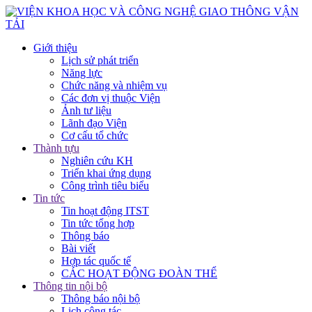
Giới thiệu
Lịch sử phát triển
Năng lực
Chức năng và nhiệm vụ
Các đơn vị thuộc Viện
Ảnh tư liệu
Lãnh đạo Viện
Cơ cấu tổ chức
Thành tựu
Nghiên cứu KH
Triển khai ứng dụng
Công trình tiêu biểu
Tin tức
Tin hoạt động ITST
Tin tức tổng hợp
Thông báo
Bài viết
Hợp tác quốc tế
CÁC HOẠT ĐỘNG ĐOÀN THỂ
Thông tin nội bộ
Thông báo nội bộ
Lịch công tác