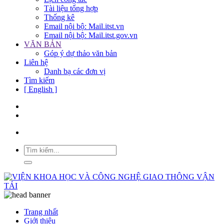
Tài liệu tổng hợp
Thống kê
Email nội bộ: Mail.itst.vn
Email nội bộ: Mail.itst.gov.vn
VĂN BẢN
Góp ý dự thảo văn bản
Liên hệ
Danh bạ các đơn vị
Tìm kiếm
[ English ]
Trang nhất
Giới thiệu