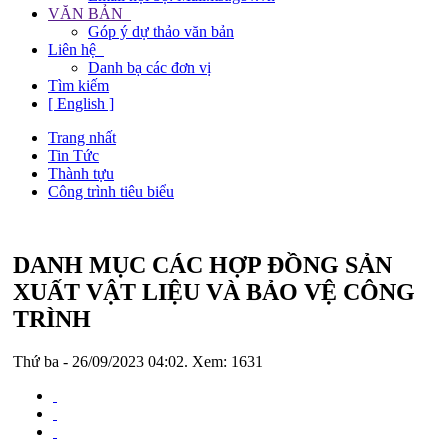
VĂN BẢN
Góp ý dự thảo văn bản
Liên hệ
Danh bạ các đơn vị
Tìm kiếm
[ English ]
Trang nhất
Tin Tức
Thành tựu
Công trình tiêu biểu
DANH MỤC CÁC HỢP ĐỒNG SẢN
XUẤT VẬT LIỆU VÀ BẢO VỆ CÔNG
TRÌNH
Thứ ba - 26/09/2023 04:02. Xem: 1631