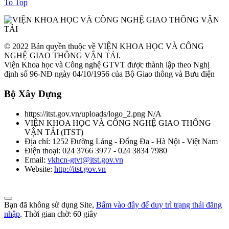
To Top
© 2022 Bản quyền thuộc về VIỆN KHOA HỌC VÀ CÔNG
NGHỆ GIAO THÔNG VẬN TẢI.
Viện Khoa học và Công nghệ GTVT được thành lập theo Nghị
định số 96-NĐ ngày 04/10/1956 của Bộ Giao thông và Bưu điện
Bộ Xây Dựng
https://itst.gov.vn/uploads/logo_2.png
N/A
VIỆN KHOA HỌC VÀ CÔNG NGHỆ GIAO THÔNG
VẬN TẢI
(
ITST
)
Địa chỉ:
1252 Đường Láng - Đống Đa - Hà Nội - Việt Nam
Điện thoại:
024 3766 3977 - 024 3834 7980
Email:
vkhcn-gtvt@itst.gov.vn
Website:
http://itst.gov.vn
Bạn đã không sử dụng Site,
Bấm vào đây để duy trì trạng thái đăng
nhập
. Thời gian chờ:
60
giây