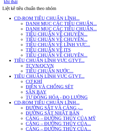
khí thải
Liệt kê tiêu chuẩn theo nhóm
CD-ROM TIÊU CHUẨN LĨNH...
DANH MỤC CÁC TIÊU CHUẨN...
DANH MỤC CÁC TIÊU CHUẨN...
TIÊU CHUẨN VỀ CHUYÊN...
TIÊU CHUẨN VỀ CHUYÊN...
TIÊU CHUẨN VỀ LĨNH VỰC...
TIÊU CHUẨN VỀ ITS
TIÊU CHUẨN VỀ CHUYÊN...
TIÊU CHUẨN LĨNH VỰC GTVT...
TCVN/QCVN
TIÊU CHUẨN NƯỚC...
TIÊU CHUẨN LĨNH VỰC GTVT...
CƠ KHÍ
ĐIỆN VÀ CHỐNG SÉT
SÂN BAY
TỰ ĐỘNG HÓA - ĐO LƯỜNG
CD-ROM TIÊU CHUẨN LĨNH...
ĐƯỜNG SẮT VÀ CẢNG -...
ĐƯỜNG SẮT NHẬT BẢN
CẢNG – ĐƯỜNG THỦY CỦA MỸ
CẢNG – ĐƯỜNG THỦY CỦA...
CẢNG – ĐƯỜNG THỦY CỦA...