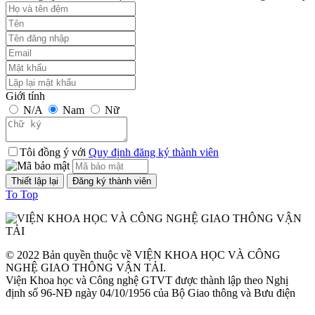
lượt xem: 1247 | lượt tải:1
TCVN 6723:2000
Phương tiện giao thông đường bộ. Ô tô khách cỡ nhỏ. Yêu cầu về
cấu tạo trong công nhận kiểu.
Giới tính
N/A
Nam
Nữ
Thời gian đăng: 08/08/2026
lượt xem: 1298 | lượt tải:2
Tôi đồng ý với
Quy định đăng ký thành viên
TCVN 6724:20001
Phương tiện giao thông đường bộ. Ô tô khách cỡ lớn. Yêu cầu về
To Top
cấu tạo chung trong công nhận kiểu
Thời gian đăng: 08/08/2026
lượt xem: 1144 | lượt tải:0
© 2022 Bản quyền thuộc về VIỆN KHOA HỌC VÀ CÔNG
NGHỆ GIAO THÔNG VẬN TẢI.
TCVN 6565:2006
Viện Khoa học và Công nghệ GTVT được thành lập theo Nghị
định số 96-NĐ ngày 04/10/1956 của Bộ Giao thông và Bưu điện
Phương tiện giao thông đường bộ. Khí thải nhìn thấy được (khói) từ