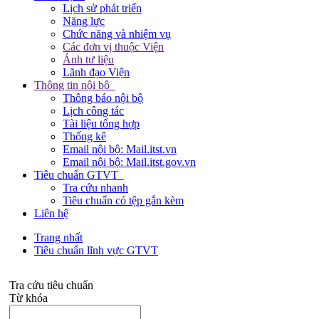
Lịch sử phát triển
Năng lực
Chức năng và nhiệm vụ
Các đơn vị thuộc Viện
Ảnh tư liệu
Lãnh đạo Viện
Thông tin nội bộ
Thông báo nội bộ
Lịch công tác
Tài liệu tổng hợp
Thống kê
Email nội bộ: Mail.itst.vn
Email nội bộ: Mail.itst.gov.vn
Tiêu chuẩn GTVT
Tra cứu nhanh
Tiêu chuẩn có tệp gắn kèm
Liên hệ
Trang nhất
Tiêu chuẩn lĩnh vực GTVT
Tra cứu tiêu chuẩn
Từ khóa