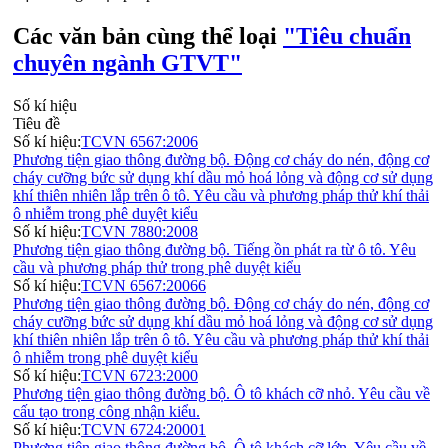
Các văn bản cùng thể loại
"Tiêu chuẩn
chuyên ngành GTVT"
Số kí hiệu
Tiêu đề
Số kí hiệu:
TCVN 6567:2006
Phương tiện giao thông đường bộ. Động cơ cháy do nén, động cơ
cháy cưỡng bức sử dụng khí dầu mỏ hoá lỏng và động cơ sử dụng
khí thiên nhiên lắp trên ô tô. Yêu cầu và phương pháp thử khí thải
ô nhiễm trong phê duyệt kiểu
Số kí hiệu:
TCVN 7880:2008
Phương tiện giao thông đường bộ. Tiếng ồn phát ra từ ô tô. Yêu
cầu và phương pháp thử trong phê duyệt kiểu
Số kí hiệu:
TCVN 6567:20066
Phương tiện giao thông đường bộ. Động cơ cháy do nén, động cơ
cháy cưỡng bức sử dụng khí dầu mỏ hoá lỏng và động cơ sử dụng
khí thiên nhiên lắp trên ô tô. Yêu cầu và phương pháp thử khí thải
ô nhiễm trong phê duyệt kiểu
Số kí hiệu:
TCVN 6723:2000
Phương tiện giao thông đường bộ. Ô tô khách cỡ nhỏ. Yêu cầu về
cấu tạo trong công nhận kiểu.
Số kí hiệu:
TCVN 6724:20001
Phương tiện giao thông đường bộ. Ô tô khách cỡ lớn. Yêu cầu về