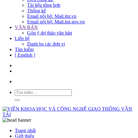
Tài liệu tổng hợp
Thống kê
Email nội bộ: Mail.itst.vn
Email nội bộ: Mail.itst.gov.vn
VĂN BẢN
Góp ý dự thảo văn bản
Liên hệ
Danh bạ các đơn vị
Tìm kiếm
[ English ]
Trang nhất
Giới thiệu