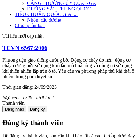
CẢNG - ĐƯỜNG ỦY CỦA NGA
ĐƯỜNG SẮT TRUNG QUỐC
TIÊU CHUẨN QUỐC GIA -...
Nhóm cầu đường
Chưa phân loại
Tài liệu mới cập nhật
TCVN 6567:2006
Phương tiện giao thông đường bộ. Động cơ cháy do nén, động cơ
cháy cưỡng bức sử dụng khí dầu mỏ hoá lỏng và động cơ sử dụng
khí thiên nhiên lắp trên ô tô. Yêu cầu và phương pháp thử khí thải ô
nhiễm trong phê duyệt kiểu
Thời gian đăng: 24/09/2023
lượt xem: 1246 | lượt tải:1
Thành viên
TCVN 7880:2008
Đăng nhập
Đăng ký
Phương tiện giao thông đường bộ. Tiếng ồn phát ra từ ô tô. Yêu cầu
Đăng ký thành viên
và phương pháp thử trong phê duyệt kiểu
Để đăng ký thành viên, bạn cần khai báo tất cả các ô trống dưới đây
Thời gian đăng: 24/09/2023