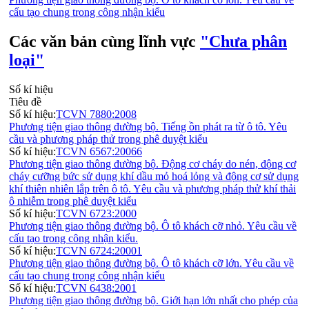
cấu tạo chung trong công nhận kiểu
Các văn bản cùng lĩnh vực
"Chưa phân
loại"
Số kí hiệu
Tiêu đề
Số kí hiệu:
TCVN 7880:2008
Phương tiện giao thông đường bộ. Tiếng ồn phát ra từ ô tô. Yêu
cầu và phương pháp thử trong phê duyệt kiểu
Số kí hiệu:
TCVN 6567:20066
Phương tiện giao thông đường bộ. Động cơ cháy do nén, động cơ
cháy cưỡng bức sử dụng khí dầu mỏ hoá lỏng và động cơ sử dụng
khí thiên nhiên lắp trên ô tô. Yêu cầu và phương pháp thử khí thải
ô nhiễm trong phê duyệt kiểu
Số kí hiệu:
TCVN 6723:2000
Phương tiện giao thông đường bộ. Ô tô khách cỡ nhỏ. Yêu cầu về
cấu tạo trong công nhận kiểu.
Số kí hiệu:
TCVN 6724:20001
Phương tiện giao thông đường bộ. Ô tô khách cỡ lớn. Yêu cầu về
cấu tạo chung trong công nhận kiểu
Số kí hiệu:
TCVN 6438:2001
Phương tiện giao thông đường bộ. Giới hạn lớn nhất cho phép của