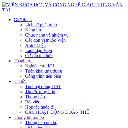
Giới thiệu
Lịch sử phát triển
Năng lực
Chức năng và nhiệm vụ
Các đơn vị thuộc Viện
Ảnh tư liệu
Lãnh đạo Viện
Cơ cấu tổ chức
Thành tựu
Nghiên cứu KH
Triển khai ứng dụng
Công trình tiêu biểu
Tin tức
Tin hoạt động ITST
Tin tức tổng hợp
Thông báo
Bài viết
Hợp tác quốc tế
CÁC HOẠT ĐỘNG ĐOÀN THỂ
Thông tin nội bộ
Thông báo nội bộ
Lịch công tác