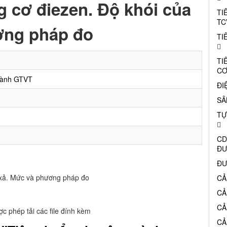
g cơ điezen. Độ khói của
TI
TC
ơng pháp đo
TI
TI
CƠ
gành GTVT
ĐI
SÂ
TỰ
CD
ĐƯ
ĐƯ
í xả. Mức và phương pháp đo
CẢ
CẢ
CẢ
c phép tải các file đính kèm
CẢ