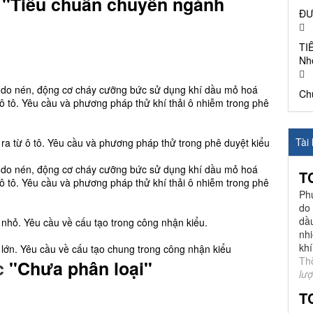
i
"Tiêu chuẩn chuyên ngành
ĐƯ
TI
Nh
 do nén, động cơ cháy cưỡng bức sử dụng khí dầu mỏ hoá
Ch
 ô tô. Yêu cầu và phương pháp thử khí thải ô nhiễm trong phê
Tài 
ra từ ô tô. Yêu cầu và phương pháp thử trong phê duyệt kiểu
 do nén, động cơ cháy cưỡng bức sử dụng khí dầu mỏ hoá
T
 ô tô. Yêu cầu và phương pháp thử khí thải ô nhiễm trong phê
Ph
do
dầ
nhỏ. Yêu cầu về cấu tạo trong công nhận kiểu.
nhi
khí
 lớn. Yêu cầu về cấu tạo chung trong công nhận kiểu
Th
ực
"Chưa phân loại"
lượ
T