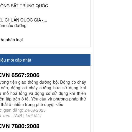
ỜNG SẮT TRUNG QUỐC
ÊU CHUẨN QUỐC GIA -...
óm cầu đường
ưa phân loại
liệu mới cập nhật
CVN 6567:2006
ương tiện giao thông đường bộ. Động cơ cháy
 nén, động cơ cháy cưỡng bức sử dụng khí
u mỏ hoá lỏng và động cơ sử dụng khí thiên
ên lắp trên ô tô. Yêu cầu và phương pháp thử
 thải ô nhiễm trong phê duyệt kiểu
ời gian đăng: 24/09/2023
t xem: 1245 | lượt tải:1
CVN 7880:2008