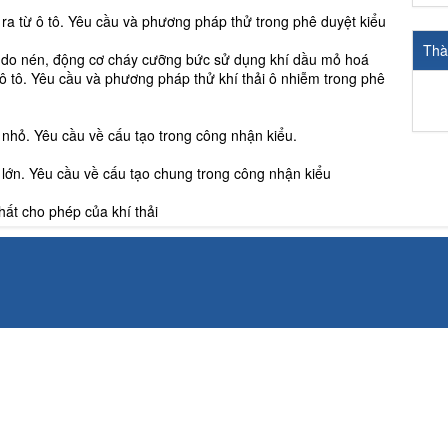
Ph
ra từ ô tô. Yêu cầu và phương pháp thử trong phê duyệt kiểu
ra
phê
Thà
 do nén, động cơ cháy cưỡng bức sử dụng khí dầu mỏ hoá
Th
 ô tô. Yêu cầu và phương pháp thử khí thải ô nhiễm trong phê
lượ
T
nhỏ. Yêu cầu về cấu tạo trong công nhận kiểu.
Ph
nhỏ
 lớn. Yêu cầu về cấu tạo chung trong công nhận kiểu
Th
lượ
hất cho phép của khí thải
T
Ph
lớ
kiể
Th
lượ
T
AO THÔNG VẬN TẢI.
Ph
số 96-NĐ ngày 04/10/1956 của Bộ Giao thông và Bưu điện
th
cầ
Th