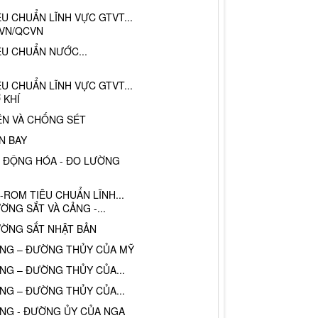
ÊU CHUẨN LĨNH VỰC GTVT...
VN/QCVN
ÊU CHUẨN NƯỚC...
ÊU CHUẨN LĨNH VỰC GTVT...
 KHÍ
ỆN VÀ CHỐNG SÉT
N BAY
 ĐỘNG HÓA - ĐO LƯỜNG
-ROM TIÊU CHUẨN LĨNH...
ỜNG SẮT VÀ CẢNG -...
ỜNG SẮT NHẬT BẢN
NG – ĐƯỜNG THỦY CỦA MỸ
NG – ĐƯỜNG THỦY CỦA...
NG – ĐƯỜNG THỦY CỦA...
NG - ĐƯỜNG ỦY CỦA NGA