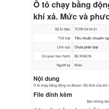
Ô tô chạy bằng độn
khí xả. Mức và phư
Số kí hiệu
TCVN 5418-91
Thể loại
Tiêu chuẩn chuyên n
Lĩnh vực
Chưa phân loại
Cơ quan ban hành
Bộ KH&CN
Người ký
Khác
Nội dung
Ô tô chạy bằng động cơ điezen. Độ khói của kh
File đính kèm
Bạn không đượ