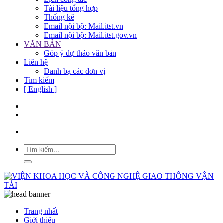
Tài liệu tổng hợp
Thống kê
Email nội bộ: Mail.itst.vn
Email nội bộ: Mail.itst.gov.vn
VĂN BẢN
Góp ý dự thảo văn bản
Liên hệ
Danh bạ các đơn vị
Tìm kiếm
[ English ]
Trang nhất
Giới thiệu