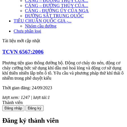
CẢNG – ĐƯỜNG THỦY CỦA...
CẢNG – ĐƯỜNG THỦY CỦA...
CẢNG - ĐƯỜNG ỦY CỦA NGA
ĐƯỜNG SẮT TRUNG QUỐC
TIÊU CHUẨN QUỐC GIA -...
Nhóm cầu đường
Chưa phân loại
Tài liệu mới cập nhật
TCVN 6567:2006
Phương tiện giao thông đường bộ. Động cơ cháy do nén, động cơ
cháy cưỡng bức sử dụng khí dầu mỏ hoá lỏng và động cơ sử dụng
khí thiên nhiên lắp trên ô tô. Yêu cầu và phương pháp thử khí thải ô
nhiễm trong phê duyệt kiểu
Thời gian đăng: 24/09/2023
lượt xem: 1247 | lượt tải:1
Thành viên
TCVN 7880:2008
Đăng nhập
Đăng ký
Phương tiện giao thông đường bộ. Tiếng ồn phát ra từ ô tô. Yêu cầu
Đăng ký thành viên
và phương pháp thử trong phê duyệt kiểu