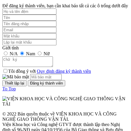
Để đăng ký thành viên, bạn cần khai báo tất cả các ô trống dưới đây
Thời gian đăng: 24/09/2023
lượt xem: 1247 | lượt tải:1
TCVN 6723:2000
Phương tiện giao thông đường bộ. Ô tô khách cỡ nhỏ. Yêu cầu về
cấu tạo trong công nhận kiểu.
Giới tính
N/A
Nam
Nữ
Thời gian đăng: 08/08/2026
lượt xem: 1299 | lượt tải:2
Tôi đồng ý với
Quy định đăng ký thành viên
TCVN 6724:20001
Phương tiện giao thông đường bộ. Ô tô khách cỡ lớn. Yêu cầu về
To Top
cấu tạo chung trong công nhận kiểu
Thời gian đăng: 08/08/2026
lượt xem: 1144 | lượt tải:0
© 2022 Bản quyền thuộc về VIỆN KHOA HỌC VÀ CÔNG
NGHỆ GIAO THÔNG VẬN TẢI.
TCVN 6565:2006
Viện Khoa học và Công nghệ GTVT được thành lập theo Nghị
định số 96-NĐ ngày 04/10/1956 của Bộ Giao thông và Bưu điện