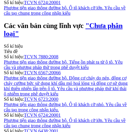
Số kí hiệu:
TCVN 6724:20001
Phương tiện giao thông đường bộ. Ô tô khách cỡ lớn. Yêu cầu về
cấu tạo chung trong công nhận kiểu
Các văn bản cùng lĩnh vực
"Chưa phân
loại"
Số kí hiệu
Tiêu đề
Số kí hiệu:
TCVN 7880:2008
Phương tiện giao thông đường bộ. Tiếng ồn phát ra từ ô tô. Yêu
cầu và phương pháp thử trong phê duyệt kiểu
Số kí hiệu:
TCVN 6567:20066
Phương tiện giao thông đường bộ. Động cơ cháy do nén, động cơ
cháy cưỡng bức sử dụng khí dầu mỏ hoá lỏng và động cơ sử dụng
khí thiên nhiên lắp trên ô tô. Yêu cầu và phương pháp thử khí thải
ô nhiễm trong phê duyệt kiểu
Số kí hiệu:
TCVN 6723:2000
Phương tiện giao thông đường bộ. Ô tô khách cỡ nhỏ. Yêu cầu về
cấu tạo trong công nhận kiểu.
Số kí hiệu:
TCVN 6724:20001
Phương tiện giao thông đường bộ. Ô tô khách cỡ lớn. Yêu cầu về
cấu tạo chung trong công nhận kiểu
Số kí hiệu:
TCVN 6438:2001