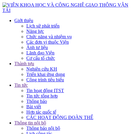
Giới thiệu
Lịch sử phát triển
Năng lực
Chức năng và nhiệm vụ
Các đơn vị thuộc Viện
Ảnh tư liệu
Lãnh đạo Viện
Cơ cấu tổ chức
Thành tựu
Nghiên cứu KH
Triển khai ứng dụng
Công trình tiêu biểu
Tin tức
Tin hoạt động ITST
Tin tức tổng hợp
Thông báo
Bài viết
Hợp tác quốc tế
CÁC HOẠT ĐỘNG ĐOÀN THỂ
Thông tin nội bộ
Thông báo nội bộ
Lịch công tác