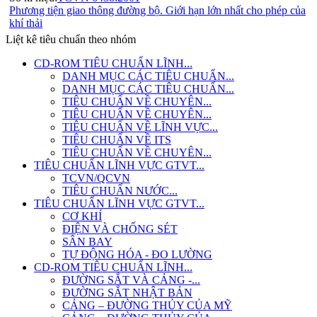
Phương tiện giao thông đường bộ. Giới hạn lớn nhất cho phép của
khí thải
Liệt kê tiêu chuẩn theo nhóm
CD-ROM TIÊU CHUẨN LĨNH...
DANH MỤC CÁC TIÊU CHUẨN...
DANH MỤC CÁC TIÊU CHUẨN...
TIÊU CHUẨN VỀ CHUYÊN...
TIÊU CHUẨN VỀ CHUYÊN...
TIÊU CHUẨN VỀ LĨNH VỰC...
TIÊU CHUẨN VỀ ITS
TIÊU CHUẨN VỀ CHUYÊN...
TIÊU CHUẨN LĨNH VỰC GTVT...
TCVN/QCVN
TIÊU CHUẨN NƯỚC...
TIÊU CHUẨN LĨNH VỰC GTVT...
CƠ KHÍ
ĐIỆN VÀ CHỐNG SÉT
SÂN BAY
TỰ ĐỘNG HÓA - ĐO LƯỜNG
CD-ROM TIÊU CHUẨN LĨNH...
ĐƯỜNG SẮT VÀ CẢNG -...
ĐƯỜNG SẮT NHẬT BẢN
CẢNG – ĐƯỜNG THỦY CỦA MỸ