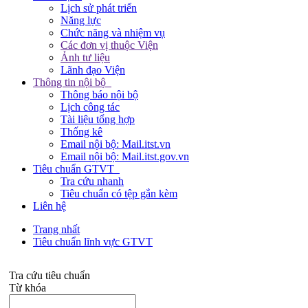
Lịch sử phát triển
Năng lực
Chức năng và nhiệm vụ
Các đơn vị thuộc Viện
Ảnh tư liệu
Lãnh đạo Viện
Thông tin nội bộ
Thông báo nội bộ
Lịch công tác
Tài liệu tổng hợp
Thống kê
Email nội bộ: Mail.itst.vn
Email nội bộ: Mail.itst.gov.vn
Tiêu chuẩn GTVT
Tra cứu nhanh
Tiêu chuẩn có tệp gắn kèm
Liên hệ
Trang nhất
Tiêu chuẩn lĩnh vực GTVT
Tra cứu tiêu chuẩn
Từ khóa