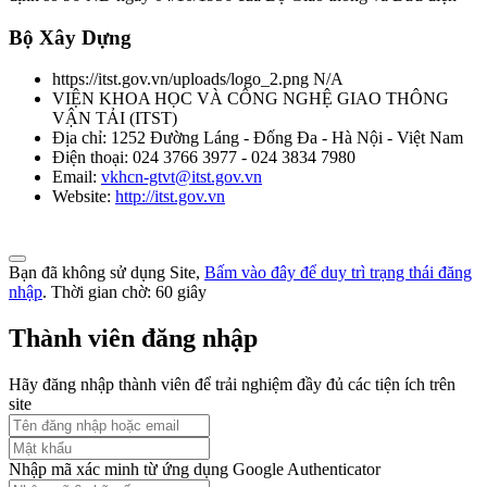
Phương tiện giao thông đường bộ. Khí thải nhìn thấy được (khói) từ
Bộ Xây Dựng
động cơ cháy do nén. Yêu cầu và phương pháp thử trong phê duyệt
kiểu
https://itst.gov.vn/uploads/logo_2.png
N/A
Thời gian đăng: 08/08/2026
VIỆN KHOA HỌC VÀ CÔNG NGHỆ GIAO THÔNG
VẬN TẢI
(
ITST
)
lượt xem: 1043 | lượt tải:0
Địa chỉ:
1252 Đường Láng - Đống Đa - Hà Nội - Việt Nam
Điện thoại:
024 3766 3977 - 024 3834 7980
TCVN 5418-91
Email:
vkhcn-gtvt@itst.gov.vn
Website:
http://itst.gov.vn
Ô tô chạy bằng động cơ điezen. Độ khói của khí xả. Mức và
phương pháp đo
Thời gian đăng: 08/08/2026
Bạn đã không sử dụng Site,
Bấm vào đây để duy trì trạng thái đăng
nhập
. Thời gian chờ:
60
giây
lượt xem: 1060 | lượt tải:0
Thành viên đăng nhập
TCVN 6566:1999
Hãy đăng nhập thành viên để trải nghiệm đầy đủ các tiện ích trên
Phương tiện giao thông đường bộ. ô tô lắp động cơ cháy do nén.
site
Phương pháp đo khí thải gây ô nhiễm trong thử công nhận kiểu
Thời gian đăng: 08/08/2026
Nhập mã xác minh từ ứng dụng Google Authenticator
lượt xem: 1069 | lượt tải:0