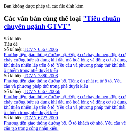
Bạn không được phép tải các file đính kèm
Các văn bản cùng thể loại
"Tiêu chuẩn
chuyên ngành GTVT"
Số kí hiệu
Tiêu đề
Số kí hiệu:
TCVN 6567:2006
Phương tiện giao thông đường bộ. Động cơ cháy do nén, động cơ
cháy cưỡng bức sử dụng khí dầu mỏ hoá lỏng và động cơ sử dụng
khí thiên nhiên lắp trên ô tô. Yêu cầu và phương pháp thử khí thải
ô nhiễm trong phê duyệt kiểu
Số kí hiệu:
TCVN 7880:2008
Phương tiện giao thông đường bộ. Tiếng ồn phát ra từ ô tô. Yêu
cầu và phương pháp thử trong phê duyệt kiểu
Số kí hiệu:
TCVN 6567:20066
Phương tiện giao thông đường bộ. Động cơ cháy do nén, động cơ
cháy cưỡng bức sử dụng khí dầu mỏ hoá lỏng và động cơ sử dụng
khí thiên nhiên lắp trên ô tô. Yêu cầu và phương pháp thử khí thải
ô nhiễm trong phê duyệt kiểu
Số kí hiệu:
TCVN 6723:2000
Phương tiện giao thông đường bộ. Ô tô khách cỡ nhỏ. Yêu cầu về
cấu tạo trong công nhận kiểu.