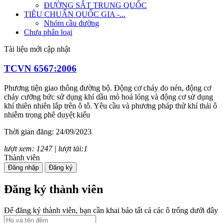
ĐƯỜNG SẮT TRUNG QUỐC
TIÊU CHUẨN QUỐC GIA -...
Nhóm cầu đường
Chưa phân loại
Tài liệu mới cập nhật
TCVN 6567:2006
Phương tiện giao thông đường bộ. Động cơ cháy do nén, động cơ
cháy cưỡng bức sử dụng khí dầu mỏ hoá lỏng và động cơ sử dụng
khí thiên nhiên lắp trên ô tô. Yêu cầu và phương pháp thử khí thải ô
nhiễm trong phê duyệt kiểu
Thời gian đăng: 24/09/2023
lượt xem: 1247 | lượt tải:1
Thành viên
TCVN 7880:2008
Đăng nhập
Đăng ký
Phương tiện giao thông đường bộ. Tiếng ồn phát ra từ ô tô. Yêu cầu
Đăng ký thành viên
và phương pháp thử trong phê duyệt kiểu
Để đăng ký thành viên, bạn cần khai báo tất cả các ô trống dưới đây
Thời gian đăng: 24/09/2023