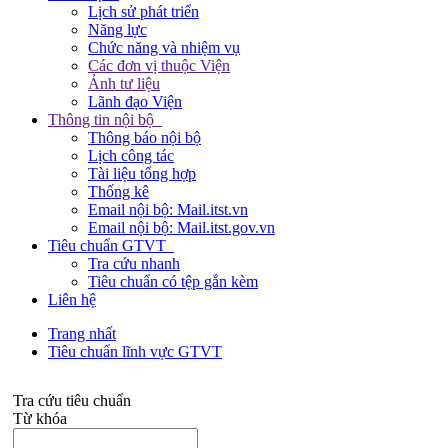
Lịch sử phát triển
Năng lực
Chức năng và nhiệm vụ
Các đơn vị thuộc Viện
Ảnh tư liệu
Lãnh đạo Viện
Thông tin nội bộ
Thông báo nội bộ
Lịch công tác
Tài liệu tổng hợp
Thống kê
Email nội bộ: Mail.itst.vn
Email nội bộ: Mail.itst.gov.vn
Tiêu chuẩn GTVT
Tra cứu nhanh
Tiêu chuẩn có tệp gắn kèm
Liên hệ
Trang nhất
Tiêu chuẩn lĩnh vực GTVT
Tra cứu tiêu chuẩn
Từ khóa