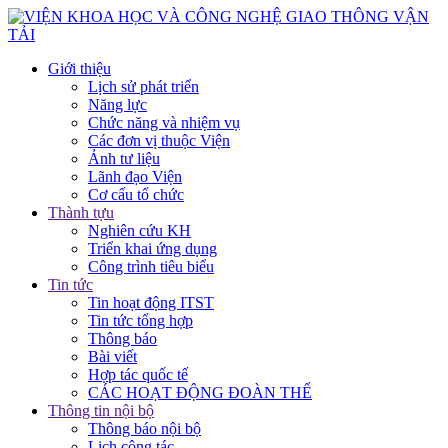
Giới thiệu
Lịch sử phát triển
Năng lực
Chức năng và nhiệm vụ
Các đơn vị thuộc Viện
Ảnh tư liệu
Lãnh đạo Viện
Cơ cấu tổ chức
Thành tựu
Nghiên cứu KH
Triển khai ứng dụng
Công trình tiêu biểu
Tin tức
Tin hoạt động ITST
Tin tức tổng hợp
Thông báo
Bài viết
Hợp tác quốc tế
CÁC HOẠT ĐỘNG ĐOÀN THỂ
Thông tin nội bộ
Thông báo nội bộ
Lịch công tác