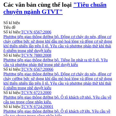
Các văn bản cùng thể loại
"Tiêu chuẩn
chuyên ngành GTVT"
Số kí hiệu
Tiêu đề
Số kí hiệu:
TCVN 6567:2006
Phương tiện giao thông đường bộ. Động cơ cháy do nén, động cơ
cháy cưỡng bức sử dụng khí dầu mỏ hoá lỏng và động cơ sử dụng
khí thiên nhiên lắp trên ô tô. Yêu cầu và phương pháp thử khí thải
ô nhiễm trong phê duyệt kiểu
Số kí hiệu:
TCVN 7880:2008
Phương tiện giao thông đường bộ. Tiếng ồn phát ra từ ô tô. Yêu
cầu và phương pháp thử trong phê duyệt kiểu
Số kí hiệu:
TCVN 6567:20066
Phương tiện giao thông đường bộ. Động cơ cháy do nén, động cơ
cháy cưỡng bức sử dụng khí dầu mỏ hoá lỏng và động cơ sử dụng
khí thiên nhiên lắp trên ô tô. Yêu cầu và phương pháp thử khí thải
ô nhiễm trong phê duyệt kiểu
Số kí hiệu:
TCVN 6723:2000
Phương tiện giao thông đường bộ. Ô tô khách cỡ nhỏ. Yêu cầu về
cấu tạo trong công nhận kiểu.
Số kí hiệu:
TCVN 6724:20001
Phương tiện giao thông đường bộ. Ô tô khách cỡ lớn. Yêu cầu về
cấu tạo chung trong công nhận kiểu