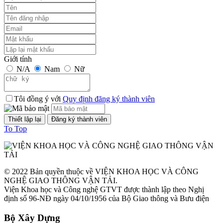
lượt xem: 1247 | lượt tải:1
TCVN 6723:2000
Phương tiện giao thông đường bộ. Ô tô khách cỡ nhỏ. Yêu cầu về
cấu tạo trong công nhận kiểu.
Giới tính
N/A
Nam
Nữ
Thời gian đăng: 09/08/2026
lượt xem: 1299 | lượt tải:2
Tôi đồng ý với
Quy định đăng ký thành viên
TCVN 6724:20001
Phương tiện giao thông đường bộ. Ô tô khách cỡ lớn. Yêu cầu về
To Top
cấu tạo chung trong công nhận kiểu
Thời gian đăng: 09/08/2026
lượt xem: 1144 | lượt tải:0
© 2022 Bản quyền thuộc về VIỆN KHOA HỌC VÀ CÔNG
NGHỆ GIAO THÔNG VẬN TẢI.
TCVN 6565:2006
Viện Khoa học và Công nghệ GTVT được thành lập theo Nghị
định số 96-NĐ ngày 04/10/1956 của Bộ Giao thông và Bưu điện
Phương tiện giao thông đường bộ. Khí thải nhìn thấy được (khói) từ
Bộ Xây Dựng
động cơ cháy do nén. Yêu cầu và phương pháp thử trong phê duyệt