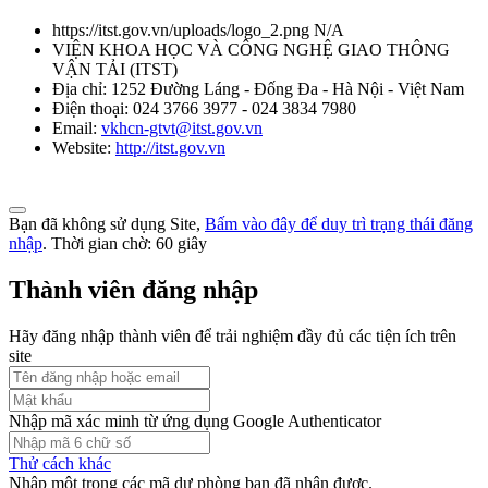
kiểu
https://itst.gov.vn/uploads/logo_2.png
N/A
Thời gian đăng: 09/08/2026
VIỆN KHOA HỌC VÀ CÔNG NGHỆ GIAO THÔNG
VẬN TẢI
(
ITST
)
lượt xem: 1043 | lượt tải:0
Địa chỉ:
1252 Đường Láng - Đống Đa - Hà Nội - Việt Nam
Điện thoại:
024 3766 3977 - 024 3834 7980
TCVN 5418-91
Email:
vkhcn-gtvt@itst.gov.vn
Website:
http://itst.gov.vn
Ô tô chạy bằng động cơ điezen. Độ khói của khí xả. Mức và
phương pháp đo
Thời gian đăng: 09/08/2026
Bạn đã không sử dụng Site,
Bấm vào đây để duy trì trạng thái đăng
nhập
. Thời gian chờ:
60
giây
lượt xem: 1060 | lượt tải:0
Thành viên đăng nhập
TCVN 6566:1999
Hãy đăng nhập thành viên để trải nghiệm đầy đủ các tiện ích trên
Phương tiện giao thông đường bộ. ô tô lắp động cơ cháy do nén.
site
Phương pháp đo khí thải gây ô nhiễm trong thử công nhận kiểu
Thời gian đăng: 09/08/2026
Nhập mã xác minh từ ứng dụng Google Authenticator
lượt xem: 1069 | lượt tải:0
Thử cách khác
TCVN 6445:1998
Nhập một trong các mã dự phòng bạn đã nhận được.