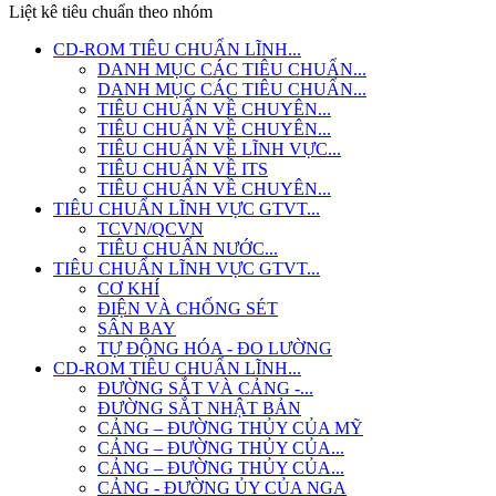
Liệt kê tiêu chuẩn theo nhóm
CD-ROM TIÊU CHUẨN LĨNH...
DANH MỤC CÁC TIÊU CHUẨN...
DANH MỤC CÁC TIÊU CHUẨN...
TIÊU CHUẨN VỀ CHUYÊN...
TIÊU CHUẨN VỀ CHUYÊN...
TIÊU CHUẨN VỀ LĨNH VỰC...
TIÊU CHUẨN VỀ ITS
TIÊU CHUẨN VỀ CHUYÊN...
TIÊU CHUẨN LĨNH VỰC GTVT...
TCVN/QCVN
TIÊU CHUẨN NƯỚC...
TIÊU CHUẨN LĨNH VỰC GTVT...
CƠ KHÍ
ĐIỆN VÀ CHỐNG SÉT
SÂN BAY
TỰ ĐỘNG HÓA - ĐO LƯỜNG
CD-ROM TIÊU CHUẨN LĨNH...
ĐƯỜNG SẮT VÀ CẢNG -...
ĐƯỜNG SẮT NHẬT BẢN
CẢNG – ĐƯỜNG THỦY CỦA MỸ
CẢNG – ĐƯỜNG THỦY CỦA...
CẢNG – ĐƯỜNG THỦY CỦA...
CẢNG - ĐƯỜNG ỦY CỦA NGA