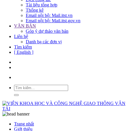
Tài liệu tổng hợp
Thống kê
Email nội bộ: Mail.itst.vn
Email nội bộ: Mail.itst.gov.vn
VĂN BẢN
Góp ý dự thảo văn bản
Liên hệ
Danh bạ các đơn vị
Tìm kiếm
[ English ]
Trang nhất
Giới thiệu