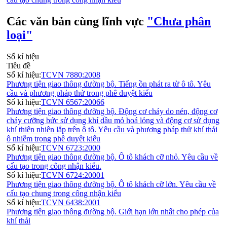
Các văn bản cùng lĩnh vực
"Chưa phân
loại"
Số kí hiệu
Tiêu đề
Số kí hiệu:
TCVN 7880:2008
Phương tiện giao thông đường bộ. Tiếng ồn phát ra từ ô tô. Yêu
cầu và phương pháp thử trong phê duyệt kiểu
Số kí hiệu:
TCVN 6567:20066
Phương tiện giao thông đường bộ. Động cơ cháy do nén, động cơ
cháy cưỡng bức sử dụng khí dầu mỏ hoá lỏng và động cơ sử dụng
khí thiên nhiên lắp trên ô tô. Yêu cầu và phương pháp thử khí thải
ô nhiễm trong phê duyệt kiểu
Số kí hiệu:
TCVN 6723:2000
Phương tiện giao thông đường bộ. Ô tô khách cỡ nhỏ. Yêu cầu về
cấu tạo trong công nhận kiểu.
Số kí hiệu:
TCVN 6724:20001
Phương tiện giao thông đường bộ. Ô tô khách cỡ lớn. Yêu cầu về
cấu tạo chung trong công nhận kiểu
Số kí hiệu:
TCVN 6438:2001
Phương tiện giao thông đường bộ. Giới hạn lớn nhất cho phép của
khí thải