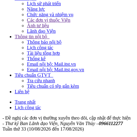
Lịch sử phát triển
Năng lực
Chức năng và nhiệm vụ
Các đơn vị thuộc Viện
Ảnh tư liệu
Lãnh đạo Viện
Thông tin nội bộ
Thông báo nội bộ
Lịch công tác
Tài liệu tổng hợp
Thống kê
Email nội bộ: Mail.itst.vn
Email nội bộ: Mail.itst.gov.vn
Tiêu chuẩn GTVT
Tra cứu nhanh
Tiêu chuẩn có tệp gắn kèm
Liên hệ
Trang nhất
Lịch công tác
- Đề nghị các đơn vị thường xuyên theo dõi, cập nhật để thực hiện
- Thư ký Ban Lãnh đạo Viện, Nguyễn Văn Thủy –
0966112277
Tuần thứ 33 (10/08/2026 đến 17/08/2026)