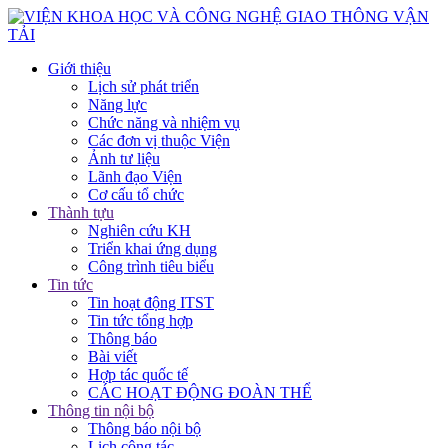
Giới thiệu
Lịch sử phát triển
Năng lực
Chức năng và nhiệm vụ
Các đơn vị thuộc Viện
Ảnh tư liệu
Lãnh đạo Viện
Cơ cấu tổ chức
Thành tựu
Nghiên cứu KH
Triển khai ứng dụng
Công trình tiêu biểu
Tin tức
Tin hoạt động ITST
Tin tức tổng hợp
Thông báo
Bài viết
Hợp tác quốc tế
CÁC HOẠT ĐỘNG ĐOÀN THỂ
Thông tin nội bộ
Thông báo nội bộ
Lịch công tác