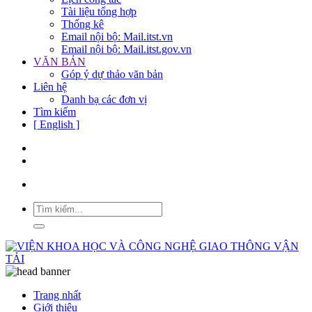
Tài liệu tổng hợp
Thống kê
Email nội bộ: Mail.itst.vn
Email nội bộ: Mail.itst.gov.vn
VĂN BẢN
Góp ý dự thảo văn bản
Liên hệ
Danh bạ các đơn vị
Tìm kiếm
[ English ]
Trang nhất
Giới thiệu