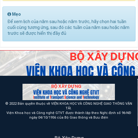
Mẹo
Để xem lịch của năm sau hoặc năm trước, hãy chọn hai tuần
cuối cùng tương ứng, sau đó các tuần của năm sau hoặc năm
trước sẽ được hiển thị đầy đủ
© 2022 Bản quyền thuộc về VIỆN KHOA HỌC VÀ CÔNG NGHỆ GIAO THÔNG VẬN
TẢI.
Viện Khoa học và Công nghệ GTVT được thành lập theo Nghị định số 96-NĐ
ngày 04/10/1956 của Bộ Giao thông và Bưu điện