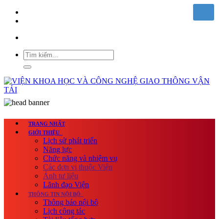
TRANG NHẤT
GIỚI THIỆU
Lịch sử phát triển
Năng lực
Chức năng và nhiệm vụ
Các đơn vị thuộc Viện
Ảnh tư liệu
Lãnh đạo Viện
THÔNG TIN NỘI BỘ
Thông báo nội bộ
Lịch công tác