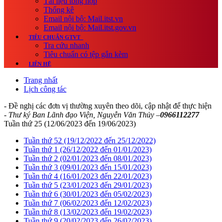
Tài liệu tổng hợp
Thống kê
Email nội bộ: Mail.itst.vn
Email nội bộ: Mail.itst.gov.vn
TIÊU CHUẨN GTVT
Tra cứu nhanh
Tiêu chuẩn có tệp gắn kèm
LIÊN HỆ
Trang nhất
Lịch công tác
- Đề nghị các đơn vị thường xuyên theo dõi, cập nhật để thực hiện
- Thư ký Ban Lãnh đạo Viện, Nguyễn Văn Thủy –
0966112277
Tuần thứ 25 (12/06/2023 đến 19/06/2023)
Tuần thứ 52 (19/12/2022 đến 25/12/2022)
Tuần thứ 1 (26/12/2022 đến 01/01/2023)
Tuần thứ 2 (02/01/2023 đến 08/01/2023)
Tuần thứ 3 (09/01/2023 đến 15/01/2023)
Tuần thứ 4 (16/01/2023 đến 22/01/2023)
Tuần thứ 5 (23/01/2023 đến 29/01/2023)
Tuần thứ 6 (30/01/2023 đến 05/02/2023)
Tuần thứ 7 (06/02/2023 đến 12/02/2023)
Tuần thứ 8 (13/02/2023 đến 19/02/2023)
Tuần thứ 9 (20/02/2023 đến 26/02/2023)