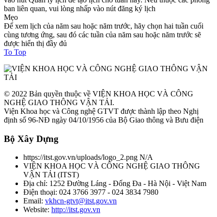
ban liên quan, vui lòng nhấp vào nút đăng ký lịch
Mẹo
Để xem lịch của năm sau hoặc năm trước, hãy chọn hai tuần cuối
cùng tương ứng, sau đó các tuần của năm sau hoặc năm trước sẽ
được hiển thị đầy đủ
To Top
© 2022 Bản quyền thuộc về VIỆN KHOA HỌC VÀ CÔNG
NGHỆ GIAO THÔNG VẬN TẢI.
Viện Khoa học và Công nghệ GTVT được thành lập theo Nghị
định số 96-NĐ ngày 04/10/1956 của Bộ Giao thông và Bưu điện
Bộ Xây Dựng
https://itst.gov.vn/uploads/logo_2.png
N/A
VIỆN KHOA HỌC VÀ CÔNG NGHỆ GIAO THÔNG
VẬN TẢI
(
ITST
)
Địa chỉ:
1252 Đường Láng - Đống Đa - Hà Nội - Việt Nam
Điện thoại:
024 3766 3977 - 024 3834 7980
Email:
vkhcn-gtvt@itst.gov.vn
Website:
http://itst.gov.vn