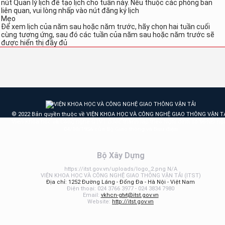
nút Quản lý lịch để tạo lịch cho tuần này. Nếu thuộc các phòng ban
liên quan, vui lòng nhấp vào nút đăng ký lịch
Mẹo
Để xem lịch của năm sau hoặc năm trước, hãy chọn hai tuần cuối
cùng tương ứng, sau đó các tuần của năm sau hoặc năm trước sẽ
được hiển thị đầy đủ
© 2022 Bản quyền thuộc về VIỆN KHOA HỌC VÀ CÔNG NGHỆ GIAO THÔNG VẬN TẢ
Viện Khoa học và Công nghệ GTVT được thành lập theo Nghị định số 96-NĐ ng
04/10/1956 của Bộ Giao thông và Bưu điện
Bộ Xây Dựng
https://itst.gov.vn/uploads/logo_2.png
N/A
VIỆN KHOA HỌC VÀ CÔNG NGHỆ GIAO THÔNG VẬN TẢI
(
ITST
)
Địa chỉ:
1252 Đường Láng - Đống Đa - Hà Nội - Việt Nam
Điện thoại:
024 3766 3977 - 024 3834 7980
Email:
vkhcn-gtvt@itst.gov.vn
Website:
http://itst.gov.vn