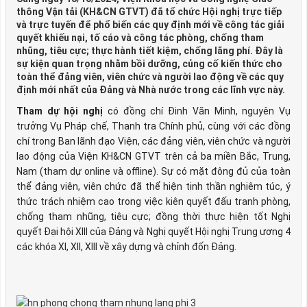
thông Vận tải (KH&CN GTVT) đã tổ chức Hội nghị trực tiếp
và trực tuyến để phổ biến các quy định mới về công tác giải
quyết khiếu nại, tố cáo và công tác phòng, chống tham
nhũng, tiêu cực; thực hành tiết kiệm, chống lãng phí. Đây là
sự kiện quan trọng nhằm bồi dưỡng, củng cố kiến thức cho
toàn thể đảng viên, viên chức và người lao động về các quy
định mới nhất của Đảng và Nhà nước trong các lĩnh vực này.
Tham dự hội nghị
có đồng chí Đinh Văn Minh, nguyên Vụ
trưởng Vụ Pháp chế, Thanh tra Chính phủ, cùng với các đồng
chí trong Ban lãnh đạo Viện, các đảng viên, viên chức và người
lao động của Viện KH&CN GTVT trên cả ba miền Bắc, Trung,
Nam (tham dự online và offline). Sự có mặt đông đủ của toàn
thể đảng viên, viên chức đã thể hiện tinh thần nghiêm túc, ý
thức trách nhiệm cao trong việc kiên quyết đấu tranh phòng,
chống tham nhũng, tiêu cực; đồng thời thực hiện tốt Nghị
quyết Đại hội XIII của Đảng và Nghị quyết Hội nghị Trung ương 4
các khóa XI, XII, XIII về xây dựng và chỉnh đốn Đảng.