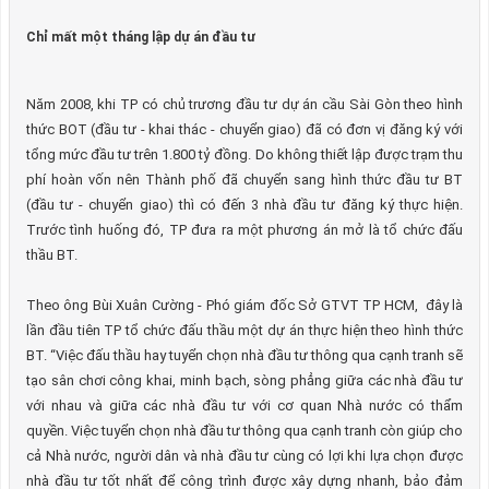
Chỉ mất một tháng lập dự án đầu tư
Năm 2008, khi TP có chủ trương đầu tư dự án cầu Sài Gòn theo hình
thức BOT (đầu tư - khai thác - chuyển giao) đã có đơn vị đăng ký với
tổng mức đầu tư trên 1.800 tỷ đồng. Do không thiết lập được trạm thu
phí hoàn vốn nên Thành phố đã chuyển sang hình thức đầu tư BT
(đầu tư - chuyển giao) thì có đến 3 nhà đầu tư đăng ký thực hiện.
Trước tình huống đó, TP đưa ra một phương án mở là tổ chức đấu
thầu BT.
Theo ông Bùi Xuân Cường - Phó giám đốc Sở GTVT TP HCM, đây là
lần đầu tiên TP tổ chức đấu thầu một dự án thực hiện theo hình thức
BT. “Việc đấu thầu hay tuyển chọn nhà đầu tư thông qua cạnh tranh sẽ
tạo sân chơi công khai, minh bạch, sòng phẳng giữa các nhà đầu tư
với nhau và giữa các nhà đầu tư với cơ quan Nhà nước có thẩm
quyền. Việc tuyển chọn nhà đầu tư thông qua cạnh tranh còn giúp cho
cả Nhà nước, người dân và nhà đầu tư cùng có lợi khi lựa chọn được
nhà đầu tư tốt nhất để công trình được xây dựng nhanh, bảo đảm