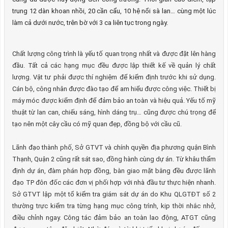
trung 12 dàn khoan nhồi, 20 cần cẩu, 10 hệ nổi sà lan… cùng một lúc
làm cả dưới nước, trên bờ với 3 ca liên tục trong ngày.
Chất lượng công trình là yếu tố quan trọng nhất và được đặt lên hàng
đầu. Tất cả các hạng mục đều được lập thiết kế về quản lý chất
lượng. Vật tư phải được thí nghiệm để kiểm định trước khi sử dụng.
Cán bộ, công nhân được đào tạo để am hiểu được công việc. Thiết bị
máy móc được kiểm định để đảm bảo an toàn và hiệu quả. Yếu tố mỹ
thuật từ lan can, chiếu sáng, hình dáng trụ… cũng được chú trọng để
tạo nên một cây cầu có mỹ quan đẹp, đồng bộ với cầu cũ.
Lãnh đạo thành phố, Sở GTVT và chính quyền địa phương quận Bình
Thạnh, Quận 2 cũng rất sát sao, đồng hành cùng dự án. Từ khâu thẩm
định dự án, đàm phán hợp đồng, bàn giao mặt bằng đều được lãnh
đạo TP đôn đốc các đơn vị phối hợp với nhà đầu tư thực hiện nhanh.
Sở GTVT lập một tổ kiểm tra giám sát dự án do Khu QLGTĐT số 2
thường trực kiểm tra từng hạng mục công trình, kịp thời nhắc nhở,
điều chỉnh ngay. Công tác đảm bảo an toàn lao động, ATGT cũng