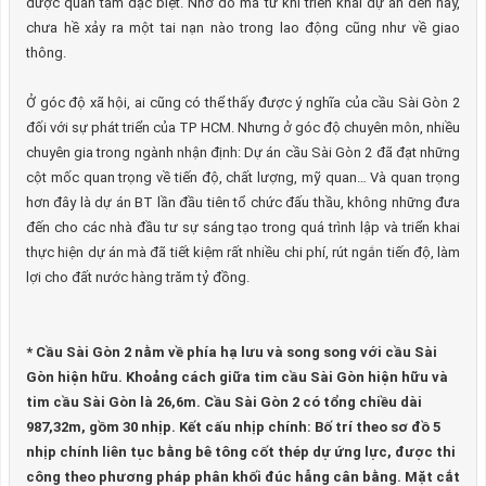
được quan tâm đặc biệt. Nhờ đó mà từ khi triển khai dự án đến nay,
chưa hề xảy ra một tai nạn nào trong lao động cũng như về giao
thông.
Ở góc độ xã hội, ai cũng có thể thấy được ý nghĩa của cầu Sài Gòn 2
đối với sự phát triển của TP HCM. Nhưng ở góc độ chuyên môn, nhiều
chuyên gia trong ngành nhận định: Dự án cầu Sài Gòn 2 đã đạt những
cột mốc quan trọng về tiến độ, chất lượng, mỹ quan… Và quan trọng
hơn đây là dự án BT lần đầu tiên tổ chức đấu thầu, không những đưa
đến cho các nhà đầu tư sự sáng tạo trong quá trình lập và triển khai
thực hiện dự án mà đã tiết kiệm rất nhiều chi phí, rút ngắn tiến độ, làm
lợi cho đất nước hàng trăm tỷ đồng.
* Cầu Sài Gòn 2 nằm về phía hạ lưu và song song với cầu Sài
Gòn hiện hữu. Khoảng cách giữa tim cầu Sài Gòn hiện hữu và
tim cầu Sài Gòn là 26,6m. Cầu Sài Gòn 2 có tổng chiều dài
987,32m, gồm 30 nhịp. Kết cấu nhịp chính: Bố trí theo sơ đồ 5
nhịp chính liên tục bằng bê tông cốt thép dự ứng lực, được thi
công theo phương pháp phân khối đúc hẫng cân bằng. Mặt cắt