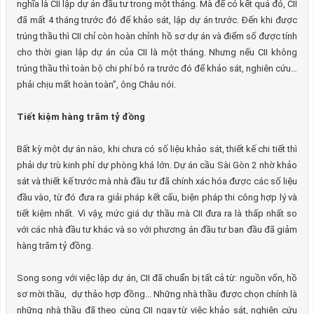
nghĩa là CII lập dự án đầu tư trong một tháng. Mà để có kết quả đó, CII
đã mất 4 tháng trước đó để khảo sát, lập dự án trước. Đến khi được
trúng thầu thì CII chỉ còn hoàn chỉnh hồ sơ dự án và điểm số được tính
cho thời gian lập dự án của CII là một tháng. Nhưng nếu CII không
trúng thầu thì toàn bộ chi phí bỏ ra trước đó để khảo sát, nghiên cứu…
phải chịu mất hoàn toàn”, ông Châu nói.
Tiết kiệm hàng trăm tỷ đồng
Bất kỳ một dự án nào, khi chưa có số liệu khảo sát, thiết kế chi tiết thì
phải dự trù kinh phí dự phòng khá lớn. Dự án cầu Sài Gòn 2 nhờ khảo
sát và thiết kế trước mà nhà đầu tư đã chính xác hóa được các số liệu
đầu vào, từ đó đưa ra giải pháp kết cấu, biện pháp thi công hợp lý và
tiết kiệm nhất. Vì vậy, mức giá dự thầu mà CII đưa ra là thấp nhất so
với các nhà đầu tư khác và so với phương án đầu tư ban đầu đã giảm
hàng trăm tỷ đồng.
Song song với việc lập dự án, CII đã chuẩn bị tất cả từ: nguồn vốn, hồ
sơ mời thầu, dự thảo hợp đồng... Những nhà thầu được chọn chính là
những nhà thầu đã theo cùng CII ngay từ việc khảo sát, nghiên cứu