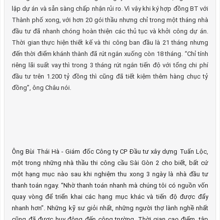
lập dự án và sẵn sàng chấp nhận rủi ro. Vì vậy khi ký hợp đồng BT với
Thành phố xong, với hơn 20 gói thầu nhưng chỉ trong một tháng nhà
đầu tư đã nhanh chóng hoàn thiện các thủ tục và khởi công dự án.
Thời gian thực hiện thiết kế và thi công ban đầu là 21 tháng nhưng
đến thời điểm khánh thành đã rút ngắn xuống còn 18 tháng. “Chỉ tính
riêng lãi suất vay thì trong 3 tháng rút ngắn tiến độ với tổng chi phí
đầu tư trên 1.200 tỷ đồng thì cũng đã tiết kiệm thêm hàng chục tỷ
đồng”, ông Châu nói.
Ông Bùi Thái Hà - Giám đốc Công ty CP Đầu tư xây dựng Tuấn Lộc,
một trong những nhà thầu thi công cầu Sài Gòn 2 cho biết, bất cứ
một hạng mục nào sau khi nghiệm thu xong 3 ngày là nhà đầu tư
thanh toán ngay. “Nhờ thanh toán nhanh mà chúng tôi có nguồn vốn
quay vòng để triển khai các hạng mục khác và tiến độ được đẩy
nhanh hơn”. Những kỹ sư giỏi nhất, những người thợ lành nghề nhất
cũng đã được huy động đến công trường. Thời gian cao điểm, tập