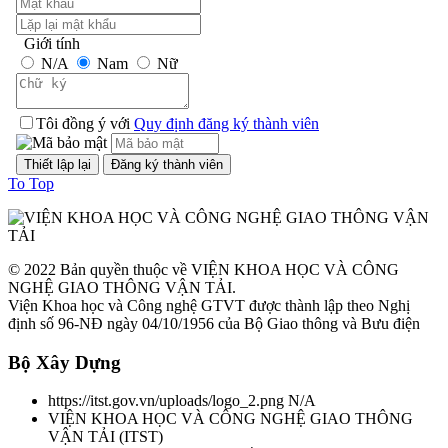
về cấu tạo trong công nhận kiểu.
Giới tính
Thời gian đăng: 06/08/2026
N/A
Nam
Nữ
lượt xem: 1298 | lượt tải:2
TCVN 6724:20001
Tôi đồng ý với
Quy định đăng ký thành viên
Phương tiện giao thông đường bộ. Ô tô khách cỡ lớn. Yêu cầu về
cấu tạo chung trong công nhận kiểu
To Top
Thời gian đăng: 06/08/2026
lượt xem: 1143 | lượt tải:0
© 2022 Bản quyền thuộc về VIỆN KHOA HỌC VÀ CÔNG
TCVN 6565:2006
NGHỆ GIAO THÔNG VẬN TẢI.
Viện Khoa học và Công nghệ GTVT được thành lập theo Nghị
định số 96-NĐ ngày 04/10/1956 của Bộ Giao thông và Bưu điện
Phương tiện giao thông đường bộ. Khí thải nhìn thấy được (khói)
từ động cơ cháy do nén. Yêu cầu và phương pháp thử trong phê
Bộ Xây Dựng
duyệt kiểu
Thời gian đăng: 06/08/2026
https://itst.gov.vn/uploads/logo_2.png
N/A
VIỆN KHOA HỌC VÀ CÔNG NGHỆ GIAO THÔNG
lượt xem: 1043 | lượt tải:0
VẬN TẢI
(
ITST
)