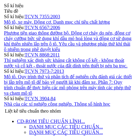
Số kí hiệu
Tiêu đề
Số kí hiệu:
TCVN 7355:2003
Mô tô, xe máy. Động cơ. Danh mục chỉ tiêu chất lượng
Số kí hiệu:
TCVN 6567:2006
Phương tiện giao thông đường bộ. Động cơ cháy do nén, động cơ
cháy cưỡng bức sử dụng khí dầu mỏ hoá lỏng và động cơ sử dụng
khí thiên nhiên lắp trên ô tô. Yêu cầu và phương pháp thử khí thải
ô nhiễm trong phê duyệt kiểu
Số kí hiệu:
TCVN 8868:2011
Thí nghiệm xác định sức kháng cắt không cố kết - không thoát
nước và cố kết - thoát nước của đất dính trên thiết bị nén ba trục.
Số kí hiệu:
TCVN 7973-7:2013
Mô tô. Quy trình thử và phân tích để nghiên cứu đánh giá các thiết
bị lắp trên mô tô để bảo vệ người lái khi đâm xe. Phần 7: Quy
trình chuẩn để thực hiện các mô phỏng trên máy tính các phép thử
va chạm mô tô
Số kí hiệu:
TCVN 3904-84
Nhà của các xí nghiệp công nghiệp. Thông số hình học
Liệt kê tiêu chuẩn theo nhóm
CD-ROM TIÊU CHUẨN LĨNH...
DANH MỤC CÁC TIÊU CHUẨN...
DANH MỤC CÁC TIÊU CHUẨN...