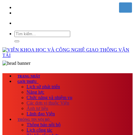
TRANG NHẤT
GIỚI THIỆU
Lịch sử phát triển
Năng lực
Chức năng và nhiệm vụ
Các đơn vị thuộc Viện
Ảnh tư liệu
Lãnh đạo Viện
THÔNG TIN NỘI BỘ
Thông báo nội bộ
Lịch công tác