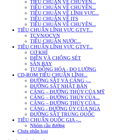
TIÊU CHUẨN VỀ CHUYÊN...
TIÊU CHUẨN VỀ CHUYÊN...
TIÊU CHUẨN VỀ LĨNH VỰC...
TIÊU CHUẨN VỀ ITS
TIÊU CHUẨN VỀ CHUYÊN...
TIÊU CHUẨN LĨNH VỰC GTVT...
TCVN/QCVN
TIÊU CHUẨN NƯỚC...
TIÊU CHUẨN LĨNH VỰC GTVT...
CƠ KHÍ
ĐIỆN VÀ CHỐNG SÉT
SÂN BAY
TỰ ĐỘNG HÓA - ĐO LƯỜNG
CD-ROM TIÊU CHUẨN LĨNH...
ĐƯỜNG SẮT VÀ CẢNG -...
ĐƯỜNG SẮT NHẬT BẢN
CẢNG – ĐƯỜNG THỦY CỦA MỸ
CẢNG – ĐƯỜNG THỦY CỦA...
CẢNG – ĐƯỜNG THỦY CỦA...
CẢNG - ĐƯỜNG ỦY CỦA NGA
ĐƯỜNG SẮT TRUNG QUỐC
TIÊU CHUẨN QUỐC GIA -...
Nhóm cầu đường
Chưa phân loại