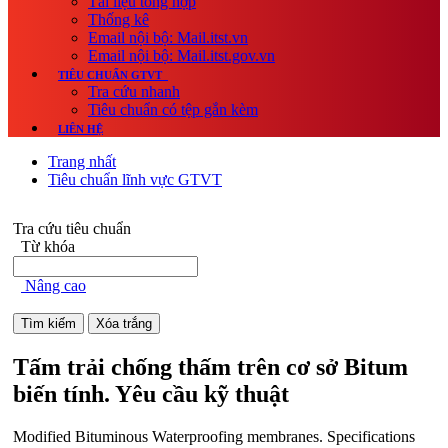
Tài liệu tổng hợp
Thống kê
Email nội bộ: Mail.itst.vn
Email nội bộ: Mail.itst.gov.vn
TIÊU CHUẨN GTVT
Tra cứu nhanh
Tiêu chuẩn có tệp gắn kèm
LIÊN HỆ
Trang nhất
Tiêu chuẩn lĩnh vực GTVT
Tra cứu tiêu chuẩn
Từ khóa
Nâng cao
Tấm trải chống thấm trên cơ sở Bitum
biến tính. Yêu cầu kỹ thuật
Modified Bituminous Waterproofing membranes. Specifications