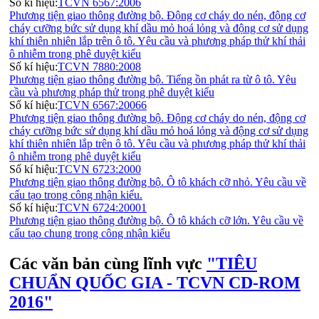
Số kí hiệu:
TCVN 6567:2006
Phương tiện giao thông đường bộ. Động cơ cháy do nén, động cơ
cháy cưỡng bức sử dụng khí dầu mỏ hoá lỏng và động cơ sử dụng
khí thiên nhiên lắp trên ô tô. Yêu cầu và phương pháp thử khí thải
ô nhiễm trong phê duyệt kiểu
Số kí hiệu:
TCVN 7880:2008
Phương tiện giao thông đường bộ. Tiếng ồn phát ra từ ô tô. Yêu
cầu và phương pháp thử trong phê duyệt kiểu
Số kí hiệu:
TCVN 6567:20066
Phương tiện giao thông đường bộ. Động cơ cháy do nén, động cơ
cháy cưỡng bức sử dụng khí dầu mỏ hoá lỏng và động cơ sử dụng
khí thiên nhiên lắp trên ô tô. Yêu cầu và phương pháp thử khí thải
ô nhiễm trong phê duyệt kiểu
Số kí hiệu:
TCVN 6723:2000
Phương tiện giao thông đường bộ. Ô tô khách cỡ nhỏ. Yêu cầu về
cấu tạo trong công nhận kiểu.
Số kí hiệu:
TCVN 6724:20001
Phương tiện giao thông đường bộ. Ô tô khách cỡ lớn. Yêu cầu về
cấu tạo chung trong công nhận kiểu
Các văn bản cùng lĩnh vực
"TIÊU
CHUẨN QUỐC GIA - TCVN CD-ROM
2016"