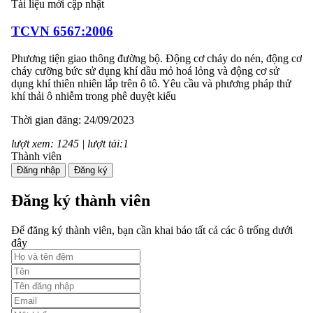
Tài liệu mới cập nhật
TCVN 6567:2006
Phương tiện giao thông đường bộ. Động cơ cháy do nén, động cơ
cháy cưỡng bức sử dụng khí dầu mỏ hoá lỏng và động cơ sử
dụng khí thiên nhiên lắp trên ô tô. Yêu cầu và phương pháp thử
khí thải ô nhiễm trong phê duyệt kiểu
Thời gian đăng: 24/09/2023
lượt xem: 1245 | lượt tải:1
Thành viên
TCVN 7880:2008
Đăng nhập
Đăng ký
Phương tiện giao thông đường bộ. Tiếng ồn phát ra từ ô tô. Yêu
Đăng ký thành viên
cầu và phương pháp thử trong phê duyệt kiểu
Để đăng ký thành viên, bạn cần khai báo tất cả các ô trống dưới
Thời gian đăng: 24/09/2023
đây
lượt xem: 1246 | lượt tải:1
TCVN 6723:2000
Phương tiện giao thông đường bộ. Ô tô khách cỡ nhỏ. Yêu cầu