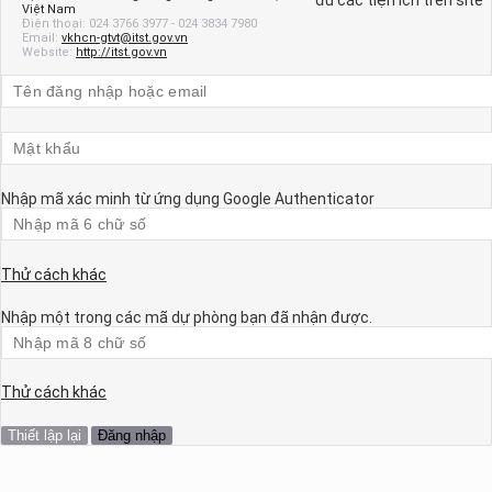
Việt Nam
hương tiện giao thông đường bộ. Tiếng ồn phát ra từ xe máy. Yêu cầu
Điện thoại:
024 3766 3977 - 024 3834 7980
Email:
vkhcn-gtvt@itst.gov.vn
à phương pháp thử trong phê duyệt kiểu
Website:
http://itst.gov.vn
hời gian đăng: 08/08/2026
ượt xem: 1341 | lượt tải:0
Nhập mã xác minh từ ứng dụng Google Authenticator
Thử cách khác
Nhập một trong các mã dự phòng bạn đã nhận được.
Thử cách khác
Đăng nhập