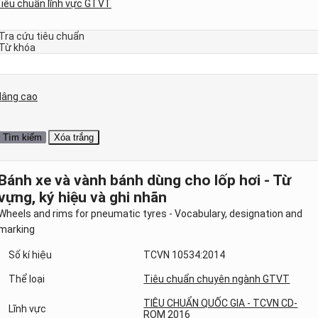
iêu chuẩn lĩnh vực GTVT
Tra cứu tiêu chuẩn
Từ khóa
Nâng cao
Bánh xe và vành bánh dùng cho lốp hơi - Từ
vựng, ký hiệu và ghi nhãn
Wheels and rims for pneumatic tyres - Vocabulary, designation and
marking
Số kí hiệu
TCVN 10534:2014
Thể loại
Tiêu chuẩn chuyên ngành GTVT
TIÊU CHUẨN QUỐC GIA - TCVN CD-
Lĩnh vực
ROM 2016