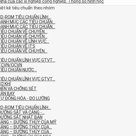
Nhà của các xí nghiệp công nghiệp. Thông số hình học
iệt kê tiêu chuẩn theo nhóm
D-ROM TIÊU CHUẨN LĨNH...
DANH MỤC CÁC TIÊU CHUẨN...
DANH MỤC CÁC TIÊU CHUẨN...
TIÊU CHUẨN VỀ CHUYÊN...
TIÊU CHUẨN VỀ CHUYÊN...
IÊU CHUẨN VỀ LĨNH VỰC...
TIÊU CHUẨN VỀ ITS
TIÊU CHUẨN VỀ CHUYÊN...
IÊU CHUẨN LĨNH VỰC GTVT...
TCVN/QCVN
TIÊU CHUẨN NƯỚC...
IÊU CHUẨN LĨNH VỰC GTVT...
Ơ KHÍ
ĐIỆN VÀ CHỐNG SÉT
SÂN BAY
TỰ ĐỘNG HÓA - ĐO LƯỜNG
D-ROM TIÊU CHUẨN LĨNH...
ƯỜNG SẮT VÀ CẢNG -...
ĐƯỜNG SẮT NHẬT BẢN
CẢNG – ĐƯỜNG THỦY CỦA MỸ
CẢNG – ĐƯỜNG THỦY CỦA...
CẢNG – ĐƯỜNG THỦY CỦA...