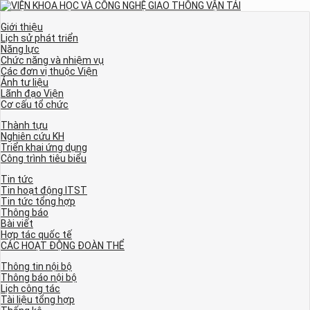
Giới thiệu
Lịch sử phát triển
Năng lực
Chức năng và nhiệm vụ
Các đơn vị thuộc Viện
Ảnh tư liệu
Lãnh đạo Viện
Cơ cấu tổ chức
Thành tựu
Nghiên cứu KH
Triển khai ứng dụng
Công trình tiêu biểu
Tin tức
Tin hoạt động ITST
Tin tức tổng hợp
Thông báo
Bài viết
Hợp tác quốc tế
CÁC HOẠT ĐỘNG ĐOÀN THỂ
Thông tin nội bộ
Thông báo nội bộ
Lịch công tác
Tài liệu tổng hợp