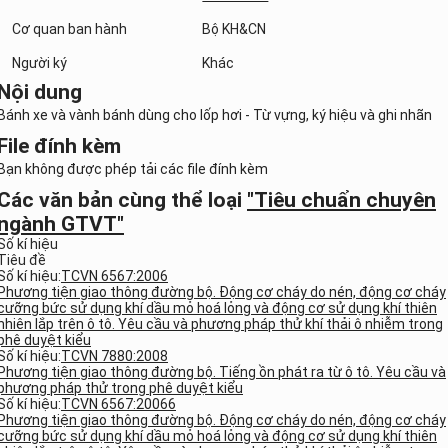
Cơ quan ban hành
Bộ KH&CN
Người ký
Khác
Nội dung
Bánh xe và vành bánh dùng cho lốp hơi - Từ vựng, ký hiệu và ghi nhãn
File đính kèm
Bạn không được phép tải các file đính kèm
Các văn bản cùng thể loại
"Tiêu chuẩn chuyên
ngành GTVT"
Số kí hiệu
Tiêu đề
Số kí hiệu:
TCVN 6567:2006
Phương tiện giao thông đường bộ. Động cơ cháy do nén, động cơ cháy
cưỡng bức sử dụng khí dầu mỏ hoá lỏng và động cơ sử dụng khí thiên
nhiên lắp trên ô tô. Yêu cầu và phương pháp thử khí thải ô nhiễm trong
phê duyệt kiểu
Số kí hiệu:
TCVN 7880:2008
Phương tiện giao thông đường bộ. Tiếng ồn phát ra từ ô tô. Yêu cầu và
phương pháp thử trong phê duyệt kiểu
Số kí hiệu:
TCVN 6567:20066
Phương tiện giao thông đường bộ. Động cơ cháy do nén, động cơ cháy
cưỡng bức sử dụng khí dầu mỏ hoá lỏng và động cơ sử dụng khí thiên