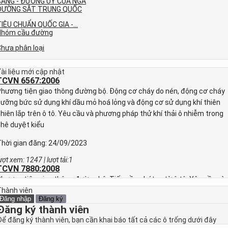
CẢNG - ĐƯỜNG ỦY CỦA NGA
ĐƯỜNG SẮT TRUNG QUỐC
IÊU CHUẨN QUỐC GIA -...
Nhóm cầu đường
hưa phân loại
ài liệu mới cập nhật
TCVN 6567:2006
hương tiện giao thông đường bộ. Động cơ cháy do nén, động cơ cháy
ưỡng bức sử dụng khí dầu mỏ hoá lỏng và động cơ sử dụng khí thiên
hiên lắp trên ô tô. Yêu cầu và phương pháp thử khí thải ô nhiễm trong
hê duyệt kiểu
hời gian đăng: 24/09/2023
ượt xem: 1247 | lượt tải:1
TCVN 7880:2008
hương tiện giao thông đường bộ. Tiếng ồn phát ra từ ô tô. Yêu cầu và
hương pháp thử trong phê duyệt kiểu
Thành viên
Đăng nhập
Đăng ký
Đăng ký thành viên
hời gian đăng: 24/09/2023
Để đăng ký thành viên, bạn cần khai báo tất cả các ô trống dưới đây
ượt xem: 1247 | lượt tải:1