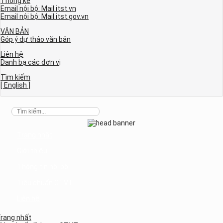
Thống kê
Email nội bộ: Mail.itst.vn
Email nội bộ: Mail.itst.gov.vn
VĂN BẢN
Góp ý dự thảo văn bản
Liên hệ
Danh bạ các đơn vị
Tìm kiếm
[ English ]
Trang nhất
Giới thiệu
Thông tin nội bộ
Tiêu chuẩn GTVT
Liên hệ
rang nhất