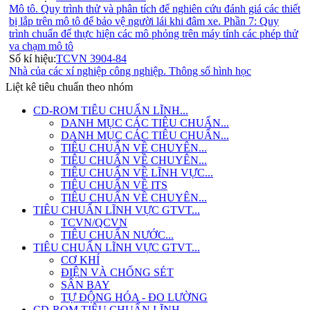
Mô tô. Quy trình thử và phân tích để nghiên cứu đánh giá các thiết
bị lắp trên mô tô để bảo vệ người lái khi đâm xe. Phần 7: Quy
trình chuẩn để thực hiện các mô phỏng trên máy tính các phép thử
va chạm mô tô
Số kí hiệu:
TCVN 3904-84
Nhà của các xí nghiệp công nghiệp. Thông số hình học
Liệt kê tiêu chuẩn theo nhóm
CD-ROM TIÊU CHUẨN LĨNH...
DANH MỤC CÁC TIÊU CHUẨN...
DANH MỤC CÁC TIÊU CHUẨN...
TIÊU CHUẨN VỀ CHUYÊN...
TIÊU CHUẨN VỀ CHUYÊN...
TIÊU CHUẨN VỀ LĨNH VỰC...
TIÊU CHUẨN VỀ ITS
TIÊU CHUẨN VỀ CHUYÊN...
TIÊU CHUẨN LĨNH VỰC GTVT...
TCVN/QCVN
TIÊU CHUẨN NƯỚC...
TIÊU CHUẨN LĨNH VỰC GTVT...
CƠ KHÍ
ĐIỆN VÀ CHỐNG SÉT
SÂN BAY
TỰ ĐỘNG HÓA - ĐO LƯỜNG
CD-ROM TIÊU CHUẨN LĨNH...