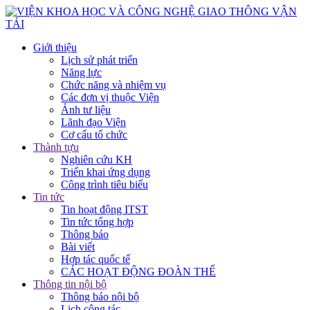
Giới thiệu
Lịch sử phát triển
Năng lực
Chức năng và nhiệm vụ
Các đơn vị thuộc Viện
Ảnh tư liệu
Lãnh đạo Viện
Cơ cấu tổ chức
Thành tựu
Nghiên cứu KH
Triển khai ứng dụng
Công trình tiêu biểu
Tin tức
Tin hoạt động ITST
Tin tức tổng hợp
Thông báo
Bài viết
Hợp tác quốc tế
CÁC HOẠT ĐỘNG ĐOÀN THỂ
Thông tin nội bộ
Thông báo nội bộ
Lịch công tác