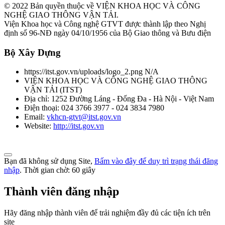
lượt xem: 1143 | lượt tải:0
© 2022 Bản quyền thuộc về VIỆN KHOA HỌC VÀ CÔNG
NGHỆ GIAO THÔNG VẬN TẢI.
TCVN 6565:2006
Viện Khoa học và Công nghệ GTVT được thành lập theo Nghị
định số 96-NĐ ngày 04/10/1956 của Bộ Giao thông và Bưu điện
Phương tiện giao thông đường bộ. Khí thải nhìn thấy được (khói) từ
Bộ Xây Dựng
động cơ cháy do nén. Yêu cầu và phương pháp thử trong phê duyệt
kiểu
https://itst.gov.vn/uploads/logo_2.png
N/A
Thời gian đăng: 06/08/2026
VIỆN KHOA HỌC VÀ CÔNG NGHỆ GIAO THÔNG
VẬN TẢI
(
ITST
)
lượt xem: 1043 | lượt tải:0
Địa chỉ:
1252 Đường Láng - Đống Đa - Hà Nội - Việt Nam
Điện thoại:
024 3766 3977 - 024 3834 7980
TCVN 5418-91
Email:
vkhcn-gtvt@itst.gov.vn
Website:
http://itst.gov.vn
Ô tô chạy bằng động cơ điezen. Độ khói của khí xả. Mức và
phương pháp đo
Thời gian đăng: 06/08/2026
Bạn đã không sử dụng Site,
Bấm vào đây để duy trì trạng thái đăng
nhập
. Thời gian chờ:
60
giây
lượt xem: 1058 | lượt tải:0
Thành viên đăng nhập
TCVN 6566:1999
Hãy đăng nhập thành viên để trải nghiệm đầy đủ các tiện ích trên
Phương tiện giao thông đường bộ. ô tô lắp động cơ cháy do nén.
site
Phương pháp đo khí thải gây ô nhiễm trong thử công nhận kiểu