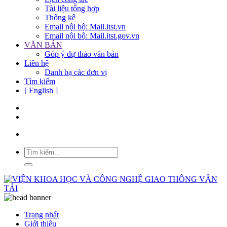
Tài liệu tổng hợp
Thống kê
Email nội bộ: Mail.itst.vn
Email nội bộ: Mail.itst.gov.vn
VĂN BẢN
Góp ý dự thảo văn bản
Liên hệ
Danh bạ các đơn vị
Tìm kiếm
[ English ]
Trang nhất
Giới thiệu