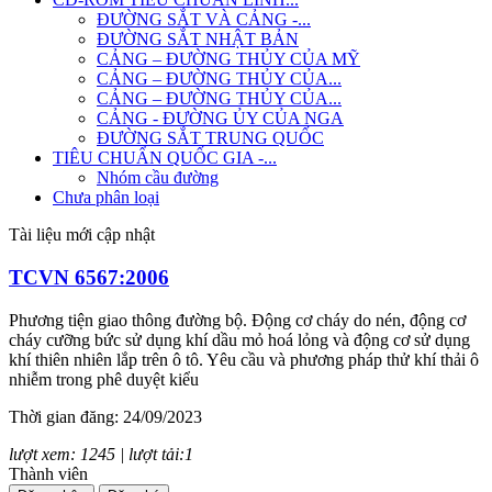
ĐƯỜNG SẮT VÀ CẢNG -...
ĐƯỜNG SẮT NHẬT BẢN
CẢNG – ĐƯỜNG THỦY CỦA MỸ
CẢNG – ĐƯỜNG THỦY CỦA...
CẢNG – ĐƯỜNG THỦY CỦA...
CẢNG - ĐƯỜNG ỦY CỦA NGA
ĐƯỜNG SẮT TRUNG QUỐC
TIÊU CHUẨN QUỐC GIA -...
Nhóm cầu đường
Chưa phân loại
Tài liệu mới cập nhật
TCVN 6567:2006
Phương tiện giao thông đường bộ. Động cơ cháy do nén, động cơ
cháy cưỡng bức sử dụng khí dầu mỏ hoá lỏng và động cơ sử dụng
khí thiên nhiên lắp trên ô tô. Yêu cầu và phương pháp thử khí thải ô
nhiễm trong phê duyệt kiểu
Thời gian đăng: 24/09/2023
lượt xem: 1245 | lượt tải:1
Thành viên