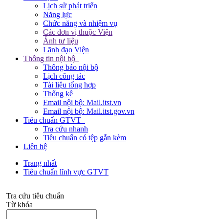
Lịch sử phát triển
Năng lực
Chức năng và nhiệm vụ
Các đơn vị thuộc Viện
Ảnh tư liệu
Lãnh đạo Viện
Thông tin nội bộ
Thông báo nội bộ
Lịch công tác
Tài liệu tổng hợp
Thống kê
Email nội bộ: Mail.itst.vn
Email nội bộ: Mail.itst.gov.vn
Tiêu chuẩn GTVT
Tra cứu nhanh
Tiêu chuẩn có tệp gắn kèm
Liên hệ
Trang nhất
Tiêu chuẩn lĩnh vực GTVT
Tra cứu tiêu chuẩn
Từ khóa