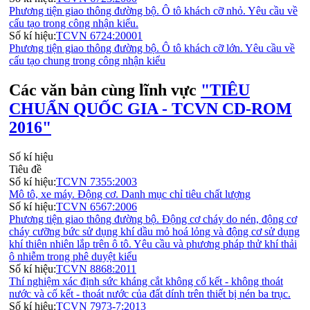
Phương tiện giao thông đường bộ. Ô tô khách cỡ nhỏ. Yêu cầu về
cấu tạo trong công nhận kiểu.
Số kí hiệu:
TCVN 6724:20001
Phương tiện giao thông đường bộ. Ô tô khách cỡ lớn. Yêu cầu về
cấu tạo chung trong công nhận kiểu
Các văn bản cùng lĩnh vực
"TIÊU
CHUẨN QUỐC GIA - TCVN CD-ROM
2016"
Số kí hiệu
Tiêu đề
Số kí hiệu:
TCVN 7355:2003
Mô tô, xe máy. Động cơ. Danh mục chỉ tiêu chất lượng
Số kí hiệu:
TCVN 6567:2006
Phương tiện giao thông đường bộ. Động cơ cháy do nén, động cơ
cháy cưỡng bức sử dụng khí dầu mỏ hoá lỏng và động cơ sử dụng
khí thiên nhiên lắp trên ô tô. Yêu cầu và phương pháp thử khí thải
ô nhiễm trong phê duyệt kiểu
Số kí hiệu:
TCVN 8868:2011
Thí nghiệm xác định sức kháng cắt không cố kết - không thoát
nước và cố kết - thoát nước của đất dính trên thiết bị nén ba trục.
Số kí hiệu:
TCVN 7973-7:2013