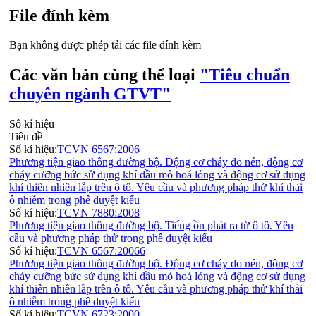
File đính kèm
Bạn không được phép tải các file đính kèm
Các văn bản cùng thể loại
"Tiêu chuẩn
chuyên ngành GTVT"
Số kí hiệu
Tiêu đề
Số kí hiệu:
TCVN 6567:2006
Phương tiện giao thông đường bộ. Động cơ cháy do nén, động cơ
cháy cưỡng bức sử dụng khí dầu mỏ hoá lỏng và động cơ sử dụng
khí thiên nhiên lắp trên ô tô. Yêu cầu và phương pháp thử khí thải
ô nhiễm trong phê duyệt kiểu
Số kí hiệu:
TCVN 7880:2008
Phương tiện giao thông đường bộ. Tiếng ồn phát ra từ ô tô. Yêu
cầu và phương pháp thử trong phê duyệt kiểu
Số kí hiệu:
TCVN 6567:20066
Phương tiện giao thông đường bộ. Động cơ cháy do nén, động cơ
cháy cưỡng bức sử dụng khí dầu mỏ hoá lỏng và động cơ sử dụng
khí thiên nhiên lắp trên ô tô. Yêu cầu và phương pháp thử khí thải
ô nhiễm trong phê duyệt kiểu
Số kí hiệu:
TCVN 6723:2000