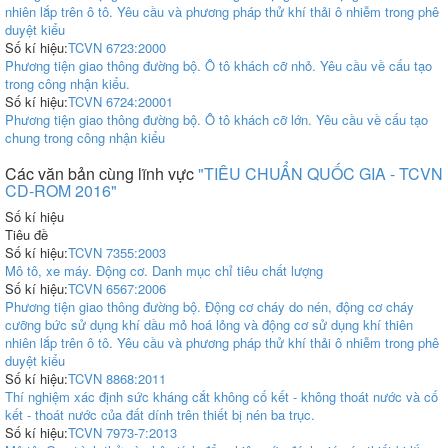
nhiên lắp trên ô tô. Yêu cầu và phương pháp thử khí thải ô nhiễm trong phê
duyệt kiểu
Số kí hiệu:
TCVN 6723:2000
Phương tiện giao thông đường bộ. Ô tô khách cỡ nhỏ. Yêu cầu về cấu tạo
trong công nhận kiểu.
Số kí hiệu:
TCVN 6724:20001
Phương tiện giao thông đường bộ. Ô tô khách cỡ lớn. Yêu cầu về cấu tạo
chung trong công nhận kiểu
Các văn bản cùng lĩnh vực
"TIÊU CHUẨN QUỐC GIA - TCVN
CD-ROM 2016"
Số kí hiệu
Tiêu đề
Số kí hiệu:
TCVN 7355:2003
Mô tô, xe máy. Động cơ. Danh mục chỉ tiêu chất lượng
Số kí hiệu:
TCVN 6567:2006
Phương tiện giao thông đường bộ. Động cơ cháy do nén, động cơ cháy
cưỡng bức sử dụng khí dầu mỏ hoá lỏng và động cơ sử dụng khí thiên
nhiên lắp trên ô tô. Yêu cầu và phương pháp thử khí thải ô nhiễm trong phê
duyệt kiểu
Số kí hiệu:
TCVN 8868:2011
Thí nghiệm xác định sức kháng cắt không cố kết - không thoát nước và cố
kết - thoát nước của đất dính trên thiết bị nén ba trục.
Số kí hiệu:
TCVN 7973-7:2013