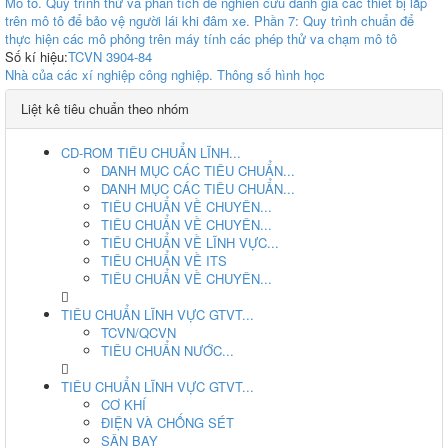
Mô tô. Quy trình thử và phân tích để nghiên cứu đánh giá các thiết bị lắp
trên mô tô để bảo vệ người lái khi đâm xe. Phần 7: Quy trình chuẩn để
thực hiện các mô phỏng trên máy tính các phép thử va chạm mô tô
Số kí hiệu:
TCVN 3904-84
Nhà của các xí nghiệp công nghiệp. Thông số hình học
Liệt kê tiêu chuẩn theo nhóm
CD-ROM TIÊU CHUẨN LĨNH...
DANH MỤC CÁC TIÊU CHUẨN...
DANH MỤC CÁC TIÊU CHUẨN...
TIÊU CHUẨN VỀ CHUYÊN...
TIÊU CHUẨN VỀ CHUYÊN...
TIÊU CHUẨN VỀ LĨNH VỰC...
TIÊU CHUẨN VỀ ITS
TIÊU CHUẨN VỀ CHUYÊN...
TIÊU CHUẨN LĨNH VỰC GTVT...
TCVN/QCVN
TIÊU CHUẨN NƯỚC...
TIÊU CHUẨN LĨNH VỰC GTVT...
CƠ KHÍ
ĐIỆN VÀ CHỐNG SÉT
SÂN BAY