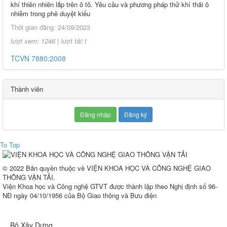
khí thiên nhiên lắp trên ô tô. Yêu cầu và phương pháp thử khí thải ô
nhiễm trong phê duyệt kiểu
Thời gian đăng: 24/09/2023
lượt xem: 1246 | lượt tải:1
TCVN 7880:2008
Phương tiện giao thông đường bộ. Tiếng ồn phát ra từ ô tô. Yêu cầu
và phương pháp thử trong phê duyệt kiểu
Thành viên
Thời gian đăng: 24/09/2023
lượt xem: 1246 | lượt tải:1
Đăng nhập
Đăng ký
TCVN 6723:2000
Phương tiện giao thông đường bộ. Ô tô khách cỡ nhỏ. Yêu cầu về cấu
To Top
tạo trong công nhận kiểu.
Thời gian đăng: 07/08/2026
© 2022 Bản quyền thuộc về VIỆN KHOA HỌC VÀ CÔNG NGHỆ GIAO
lượt xem: 1298 | lượt tải:2
THÔNG VẬN TẢI.
Viện Khoa học và Công nghệ GTVT được thành lập theo Nghị định số 96-
TCVN 6724:20001
NĐ ngày 04/10/1956 của Bộ Giao thông và Bưu điện
Phương tiện giao thông đường bộ. Ô tô khách cỡ lớn. Yêu cầu về cấu
tạo chung trong công nhận kiểu
Bộ Xây Dựng