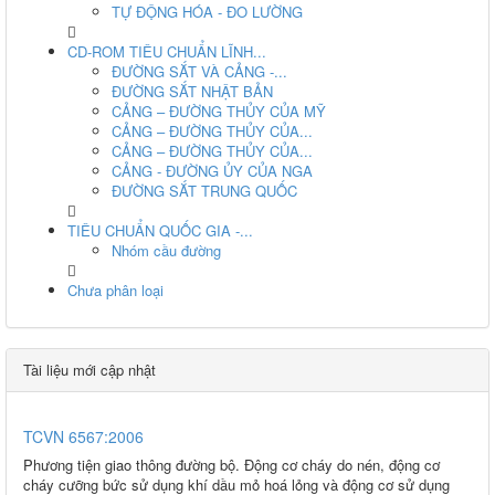
TỰ ĐỘNG HÓA - ĐO LƯỜNG
CD-ROM TIÊU CHUẨN LĨNH...
ĐƯỜNG SẮT VÀ CẢNG -...
ĐƯỜNG SẮT NHẬT BẢN
CẢNG – ĐƯỜNG THỦY CỦA MỸ
CẢNG – ĐƯỜNG THỦY CỦA...
CẢNG – ĐƯỜNG THỦY CỦA...
CẢNG - ĐƯỜNG ỦY CỦA NGA
ĐƯỜNG SẮT TRUNG QUỐC
TIÊU CHUẨN QUỐC GIA -...
Nhóm cầu đường
Chưa phân loại
Tài liệu mới cập nhật
TCVN 6567:2006
Phương tiện giao thông đường bộ. Động cơ cháy do nén, động cơ
cháy cưỡng bức sử dụng khí dầu mỏ hoá lỏng và động cơ sử dụng