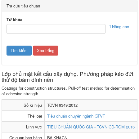
Tra cứu tiêu chuẩn
Từ khóa
Nâng cao
Lớp phủ mặt kết cấu xây dựng. Phương pháp kéo đứt
thử độ bám dính nền
Coatings for construction structures. Pull-off test method for determination
of adhesive strength
Số kí hiệu
TCVN 9349:2012
Thể loại
Tiêu chuẩn chuyên ngành GTVT
Lĩnh vực
TIÊU CHUẨN QUỐC GIA - TCVN CD-ROM 2016
Cơ quan ban hành
Bộ KH&CN