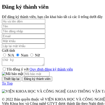
Thời gian đăng: 24/09/2023
Đăng ký thành viên
lượt xem: 1247 | lượt tải:1
Để đăng ký thành viên, bạn cần khai báo tất cả các ô trống dưới đây
TCVN 6723:2000
Phương tiện giao thông đường bộ. Ô tô khách cỡ nhỏ. Yêu cầu về cấu
Thời gian đăng: 09/08/2026
lượt xem: 1299 | lượt tải:2
Giới tính
N/A
Nam
Nữ
TCVN 6724:20001
Phương tiện giao thông đường bộ. Ô tô khách cỡ lớn. Yêu cầu về cấu
Tôi đồng ý với
Quy định đăng ký thành viên
Thời gian đăng: 09/08/2026
lượt xem: 1144 | lượt tải:0
To Top
TCVN 6565:2006
© 2022 Bản quyền thuộc về VIỆN KHOA HỌC VÀ CÔNG NG
Phương tiện giao thông đường bộ. Khí thải nhìn thấy được (khói) từ
Viện Khoa học và Công nghệ GTVT được thành lập theo Nghị định 