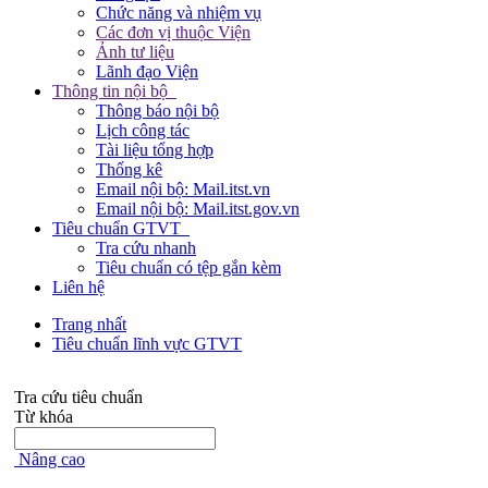
Chức năng và nhiệm vụ
Các đơn vị thuộc Viện
Ảnh tư liệu
Lãnh đạo Viện
Thông tin nội bộ
Thông báo nội bộ
Lịch công tác
Tài liệu tổng hợp
Thống kê
Email nội bộ: Mail.itst.vn
Email nội bộ: Mail.itst.gov.vn
Tiêu chuẩn GTVT
Tra cứu nhanh
Tiêu chuẩn có tệp gắn kèm
Liên hệ
Trang nhất
Tiêu chuẩn lĩnh vực GTVT
Tra cứu tiêu chuẩn
Từ khóa
Nâng cao