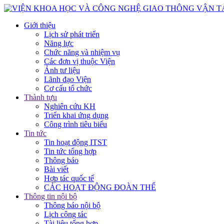
Giới thiệu
Lịch sử phát triển
Năng lực
Chức năng và nhiệm vụ
Các đơn vị thuộc Viện
Ảnh tư liệu
Lãnh đạo Viện
Cơ cấu tổ chức
Thành tựu
Nghiên cứu KH
Triển khai ứng dụng
Công trình tiêu biểu
Tin tức
Tin hoạt động ITST
Tin tức tổng hợp
Thông báo
Bài viết
Hợp tác quốc tế
CÁC HOẠT ĐỘNG ĐOÀN THỂ
Thông tin nội bộ
Thông báo nội bộ
Lịch công tác
Tài liệu tổng hợp