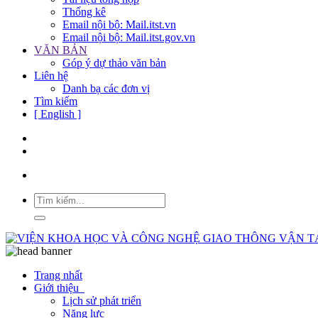
Thống kê
Email nội bộ: Mail.itst.vn
Email nội bộ: Mail.itst.gov.vn
VĂN BẢN
Góp ý dự thảo văn bản
Liên hệ
Danh bạ các đơn vị
Tìm kiếm
[ English ]
Trang nhất
Giới thiệu
Lịch sử phát triển
Năng lực