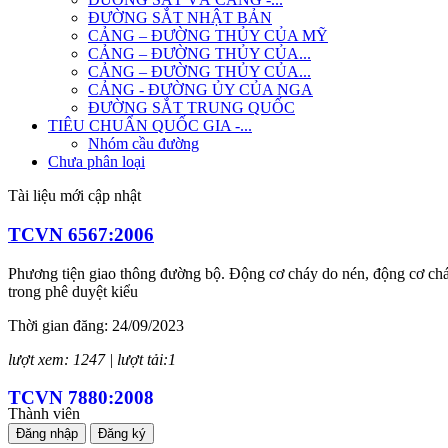
ĐƯỜNG SẮT NHẬT BẢN
CẢNG – ĐƯỜNG THỦY CỦA MỸ
CẢNG – ĐƯỜNG THỦY CỦA...
CẢNG – ĐƯỜNG THỦY CỦA...
CẢNG - ĐƯỜNG ỦY CỦA NGA
ĐƯỜNG SẮT TRUNG QUỐC
TIÊU CHUẨN QUỐC GIA -...
Nhóm cầu đường
Chưa phân loại
Tài liệu mới cập nhật
TCVN 6567:2006
Phương tiện giao thông đường bộ. Động cơ cháy do nén, động cơ cháy
trong phê duyệt kiểu
Thời gian đăng: 24/09/2023
lượt xem: 1247 | lượt tải:1
TCVN 7880:2008
Thành viên
Đăng nhập
Đăng ký
Phương tiện giao thông đường bộ. Tiếng ồn phát ra từ ô tô. Yêu cầu 