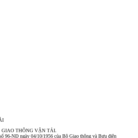
 tạo trong công nhận kiểu.
 tạo chung trong công nhận kiểu
HỆ GIAO THÔNG VẬN TẢI.
 động cơ cháy do nén. Yêu cầu và phương pháp thử trong phê duyệt kiể
số 96-NĐ ngày 04/10/1956 của Bộ Giao thông và Bưu điện