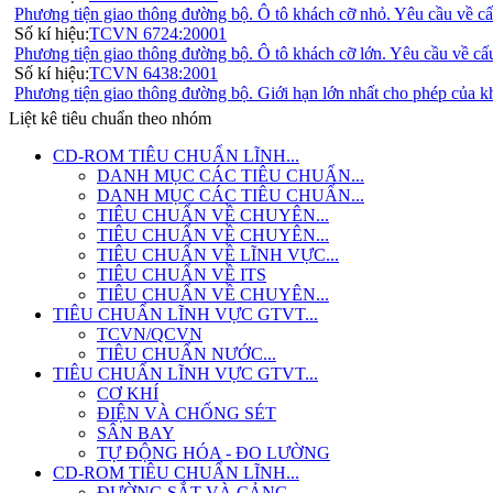
Phương tiện giao thông đường bộ. Ô tô khách cỡ nhỏ. Yêu cầu về cấ
Số kí hiệu:
TCVN 6724:20001
Phương tiện giao thông đường bộ. Ô tô khách cỡ lớn. Yêu cầu về cấ
Số kí hiệu:
TCVN 6438:2001
Phương tiện giao thông đường bộ. Giới hạn lớn nhất cho phép của kh
Liệt kê tiêu chuẩn theo nhóm
CD-ROM TIÊU CHUẨN LĨNH...
DANH MỤC CÁC TIÊU CHUẨN...
DANH MỤC CÁC TIÊU CHUẨN...
TIÊU CHUẨN VỀ CHUYÊN...
TIÊU CHUẨN VỀ CHUYÊN...
TIÊU CHUẨN VỀ LĨNH VỰC...
TIÊU CHUẨN VỀ ITS
TIÊU CHUẨN VỀ CHUYÊN...
TIÊU CHUẨN LĨNH VỰC GTVT...
TCVN/QCVN
TIÊU CHUẨN NƯỚC...
TIÊU CHUẨN LĨNH VỰC GTVT...
CƠ KHÍ
ĐIỆN VÀ CHỐNG SÉT
SÂN BAY
TỰ ĐỘNG HÓA - ĐO LƯỜNG
CD-ROM TIÊU CHUẨN LĨNH...
ĐƯỜNG SẮT VÀ CẢNG -...