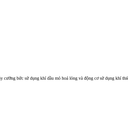
 cưỡng bức sử dụng khí dầu mỏ hoá lỏng và động cơ sử dụng khí thiên
và phương pháp thử trong phê duyệt kiểu