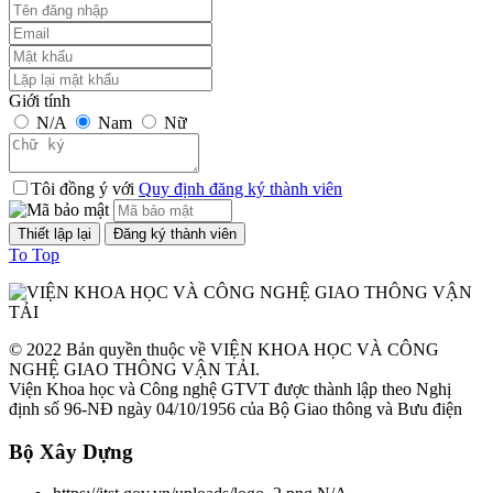
TCVN 6723:2000
Phương tiện giao thông đường bộ. Ô tô khách cỡ nhỏ. Yêu cầu về
cấu tạo trong công nhận kiểu.
Giới tính
N/A
Nam
Nữ
Thời gian đăng: 08/08/2026
lượt xem: 1298 | lượt tải:2
Tôi đồng ý với
Quy định đăng ký thành viên
TCVN 6724:20001
Phương tiện giao thông đường bộ. Ô tô khách cỡ lớn. Yêu cầu về
To Top
cấu tạo chung trong công nhận kiểu
Thời gian đăng: 08/08/2026
lượt xem: 1144 | lượt tải:0
© 2022 Bản quyền thuộc về VIỆN KHOA HỌC VÀ CÔNG
NGHỆ GIAO THÔNG VẬN TẢI.
TCVN 6565:2006
Viện Khoa học và Công nghệ GTVT được thành lập theo Nghị
định số 96-NĐ ngày 04/10/1956 của Bộ Giao thông và Bưu điện
Phương tiện giao thông đường bộ. Khí thải nhìn thấy được (khói) từ
Bộ Xây Dựng
động cơ cháy do nén. Yêu cầu và phương pháp thử trong phê duyệt
kiểu