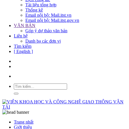
Tài liệu tổng hợp
Thống kê
Email nội bộ: Mail.itst.vn
Email nội bộ: Mail.itst.gov.vn
VĂN BẢN
Góp ý dự thảo văn bản
Liên hệ
Danh bạ các đơn vị
Tìm kiếm
[ English ]
Trang nhất
Giới thiệu