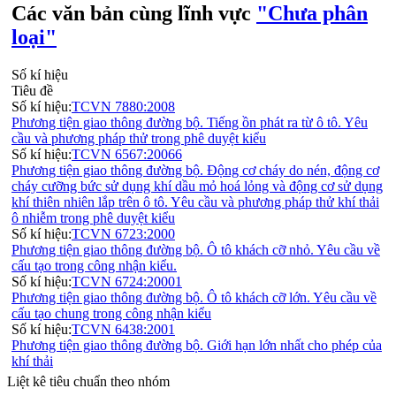
Các văn bản cùng lĩnh vực
"Chưa phân
loại"
Số kí hiệu
Tiêu đề
Số kí hiệu:
TCVN 7880:2008
Phương tiện giao thông đường bộ. Tiếng ồn phát ra từ ô tô. Yêu
cầu và phương pháp thử trong phê duyệt kiểu
Số kí hiệu:
TCVN 6567:20066
Phương tiện giao thông đường bộ. Động cơ cháy do nén, động cơ
cháy cưỡng bức sử dụng khí dầu mỏ hoá lỏng và động cơ sử dụng
khí thiên nhiên lắp trên ô tô. Yêu cầu và phương pháp thử khí thải
ô nhiễm trong phê duyệt kiểu
Số kí hiệu:
TCVN 6723:2000
Phương tiện giao thông đường bộ. Ô tô khách cỡ nhỏ. Yêu cầu về
cấu tạo trong công nhận kiểu.
Số kí hiệu:
TCVN 6724:20001
Phương tiện giao thông đường bộ. Ô tô khách cỡ lớn. Yêu cầu về
cấu tạo chung trong công nhận kiểu
Số kí hiệu:
TCVN 6438:2001
Phương tiện giao thông đường bộ. Giới hạn lớn nhất cho phép của
khí thải
Liệt kê tiêu chuẩn theo nhóm