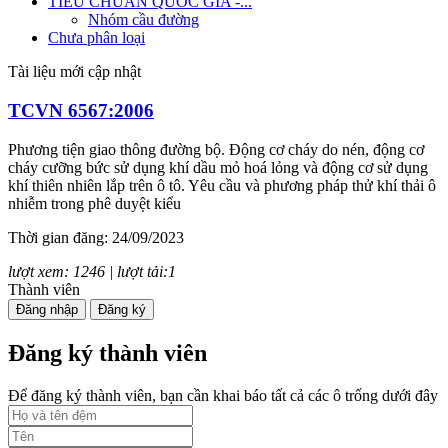
TIÊU CHUẨN QUỐC GIA -...
Nhóm cầu đường
Chưa phân loại
Tài liệu mới cập nhật
TCVN 6567:2006
Phương tiện giao thông đường bộ. Động cơ cháy do nén, động cơ
cháy cưỡng bức sử dụng khí dầu mỏ hoá lỏng và động cơ sử dụng
khí thiên nhiên lắp trên ô tô. Yêu cầu và phương pháp thử khí thải ô
nhiễm trong phê duyệt kiểu
Thời gian đăng: 24/09/2023
lượt xem: 1246 | lượt tải:1
Thành viên
TCVN 7880:2008
Đăng nhập
Đăng ký
Phương tiện giao thông đường bộ. Tiếng ồn phát ra từ ô tô. Yêu cầu
Đăng ký thành viên
và phương pháp thử trong phê duyệt kiểu
Để đăng ký thành viên, bạn cần khai báo tất cả các ô trống dưới đây
Thời gian đăng: 24/09/2023
lượt xem: 1247 | lượt tải:1