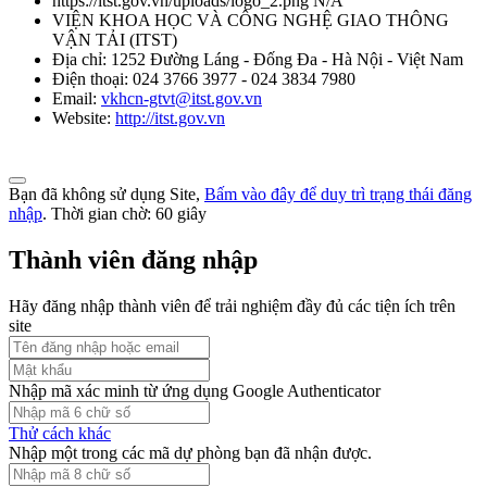
https://itst.gov.vn/uploads/logo_2.png
N/A
Thời gian đăng: 08/08/2026
VIỆN KHOA HỌC VÀ CÔNG NGHỆ GIAO THÔNG
VẬN TẢI
(
ITST
)
lượt xem: 1043 | lượt tải:0
Địa chỉ:
1252 Đường Láng - Đống Đa - Hà Nội - Việt Nam
Điện thoại:
024 3766 3977 - 024 3834 7980
TCVN 5418-91
Email:
vkhcn-gtvt@itst.gov.vn
Website:
http://itst.gov.vn
Ô tô chạy bằng động cơ điezen. Độ khói của khí xả. Mức và
phương pháp đo
Thời gian đăng: 08/08/2026
Bạn đã không sử dụng Site,
Bấm vào đây để duy trì trạng thái đăng
nhập
. Thời gian chờ:
60
giây
lượt xem: 1060 | lượt tải:0
Thành viên đăng nhập
TCVN 6566:1999
Hãy đăng nhập thành viên để trải nghiệm đầy đủ các tiện ích trên
Phương tiện giao thông đường bộ. ô tô lắp động cơ cháy do nén.
site
Phương pháp đo khí thải gây ô nhiễm trong thử công nhận kiểu
Thời gian đăng: 08/08/2026
Nhập mã xác minh từ ứng dụng Google Authenticator
lượt xem: 1069 | lượt tải:0
Thử cách khác
TCVN 6445:1998
Nhập một trong các mã dự phòng bạn đã nhận được.