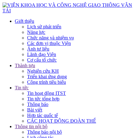
Giới thiệu
Lịch sử phát triển
Năng lực
Chức năng và nhiệm vụ
Các đơn vị thuộc Viện
Ảnh tư liệu
Lãnh đạo Viện
Cơ cấu tổ chức
Thành tựu
Nghiên cứu KH
Triển khai ứng dụng
Công trình tiêu biểu
Tin tức
Tin hoạt động ITST
Tin tức tổng hợp
Thông báo
Bài viết
Hợp tác quốc tế
CÁC HOẠT ĐỘNG ĐOÀN THỂ
Thông tin nội bộ
Thông báo nội bộ
Lịch công tác