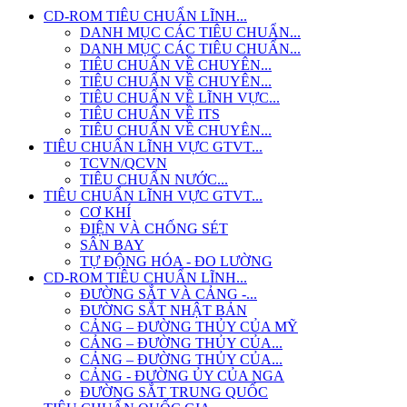
CD-ROM TIÊU CHUẨN LĨNH...
DANH MỤC CÁC TIÊU CHUẨN...
DANH MỤC CÁC TIÊU CHUẨN...
TIÊU CHUẨN VỀ CHUYÊN...
TIÊU CHUẨN VỀ CHUYÊN...
TIÊU CHUẨN VỀ LĨNH VỰC...
TIÊU CHUẨN VỀ ITS
TIÊU CHUẨN VỀ CHUYÊN...
TIÊU CHUẨN LĨNH VỰC GTVT...
TCVN/QCVN
TIÊU CHUẨN NƯỚC...
TIÊU CHUẨN LĨNH VỰC GTVT...
CƠ KHÍ
ĐIỆN VÀ CHỐNG SÉT
SÂN BAY
TỰ ĐỘNG HÓA - ĐO LƯỜNG
CD-ROM TIÊU CHUẨN LĨNH...
ĐƯỜNG SẮT VÀ CẢNG -...
ĐƯỜNG SẮT NHẬT BẢN
CẢNG – ĐƯỜNG THỦY CỦA MỸ
CẢNG – ĐƯỜNG THỦY CỦA...
CẢNG – ĐƯỜNG THỦY CỦA...
CẢNG - ĐƯỜNG ỦY CỦA NGA
ĐƯỜNG SẮT TRUNG QUỐC