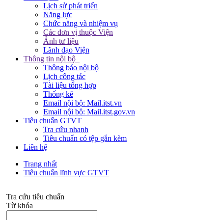
Lịch sử phát triển
Năng lực
Chức năng và nhiệm vụ
Các đơn vị thuộc Viện
Ảnh tư liệu
Lãnh đạo Viện
Thông tin nội bộ
Thông báo nội bộ
Lịch công tác
Tài liệu tổng hợp
Thống kê
Email nội bộ: Mail.itst.vn
Email nội bộ: Mail.itst.gov.vn
Tiêu chuẩn GTVT
Tra cứu nhanh
Tiêu chuẩn có tệp gắn kèm
Liên hệ
Trang nhất
Tiêu chuẩn lĩnh vực GTVT
Tra cứu tiêu chuẩn
Từ khóa