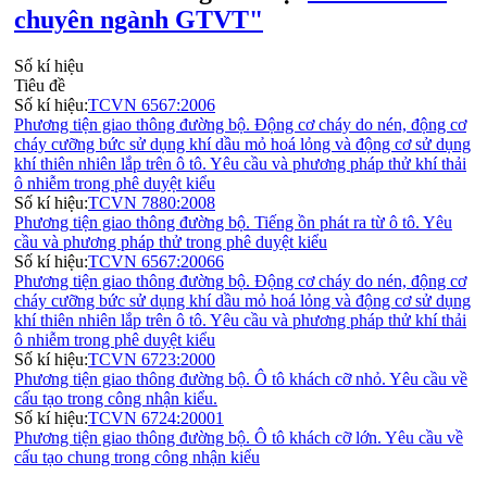
chuyên ngành GTVT"
Số kí hiệu
Tiêu đề
Số kí hiệu:
TCVN 6567:2006
Phương tiện giao thông đường bộ. Động cơ cháy do nén, động cơ
cháy cưỡng bức sử dụng khí dầu mỏ hoá lỏng và động cơ sử dụng
khí thiên nhiên lắp trên ô tô. Yêu cầu và phương pháp thử khí thải
ô nhiễm trong phê duyệt kiểu
Số kí hiệu:
TCVN 7880:2008
Phương tiện giao thông đường bộ. Tiếng ồn phát ra từ ô tô. Yêu
cầu và phương pháp thử trong phê duyệt kiểu
Số kí hiệu:
TCVN 6567:20066
Phương tiện giao thông đường bộ. Động cơ cháy do nén, động cơ
cháy cưỡng bức sử dụng khí dầu mỏ hoá lỏng và động cơ sử dụng
khí thiên nhiên lắp trên ô tô. Yêu cầu và phương pháp thử khí thải
ô nhiễm trong phê duyệt kiểu
Số kí hiệu:
TCVN 6723:2000
Phương tiện giao thông đường bộ. Ô tô khách cỡ nhỏ. Yêu cầu về
cấu tạo trong công nhận kiểu.
Số kí hiệu:
TCVN 6724:20001
Phương tiện giao thông đường bộ. Ô tô khách cỡ lớn. Yêu cầu về
cấu tạo chung trong công nhận kiểu