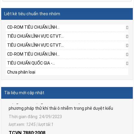
Liệt kê tiêu chuẩn theo nhóm
CD-ROM TIÊU CHUẨN LĨNH...
TIÊU CHUẨN LĨNH VỰC GTVT...
TIÊU CHUẨN LĨNH VỰC GTVT...
CD-ROM TIÊU CHUẨN LĨNH...
TIÊU CHUẨN QUỐC GIA -...
Chưa phân loại
TCVN 6567:2006
Phương tiện giao thông đường bộ. Động cơ cháy do nén,
động cơ cháy cưỡng bức sử dụng khí dầu mỏ hoá lỏng và
Tài liệu mới cập nhật
động cơ sử dụng khí thiên nhiên lắp trên ô tô. Yêu cầu và
phương pháp thử khí thải ô nhiễm trong phê duyệt kiểu
Thời gian đăng: 24/09/2023
lượt xem: 1245 | lượt tải:1
TCVN 7880:2008
Phương tiện giao thông đường bộ. Tiếng ồn phát ra từ ô tô.