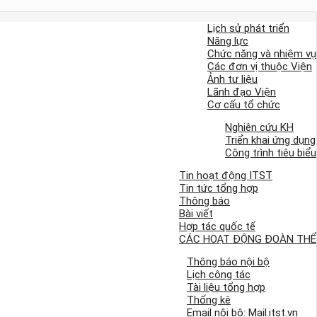
Lịch sử phát triển
Năng lực
Chức năng và nhiệm vụ
Các đơn vị thuộc Viện
Ảnh tư liệu
Lãnh đạo Viện
Cơ cấu tổ chức
Nghiên cứu KH
Triển khai ứng dụng
Công trình tiêu biểu
Tin hoạt động ITST
Tin tức tổng hợp
Thông báo
Bài viết
Hợp tác quốc tế
CÁC HOẠT ĐỘNG ĐOÀN THỂ
Thông báo nội bộ
Lịch công tác
Tài liệu tổng hợp
Thống kê
Email nội bộ: Mail.itst.vn