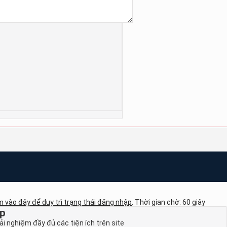
 vào đây để duy trì trạng thái đăng nhập
. Thời gian chờ:
60
giây
ập
i nghiệm đầy đủ các tiện ích trên site