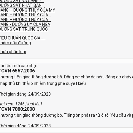
ƯỜNG SẮT VÀ CẢNG -...
ĐƯỜNG SẮT NHẬT BẢN
CẢNG – ĐƯỜNG THỦY CỦA MỸ
CẢNG – ĐƯỜNG THỦY CỦA...
CẢNG – ĐƯỜNG THỦY CỦA...
CẢNG - ĐƯỜNG ỦY CỦA NGA
ĐƯỜNG SẮT TRUNG QUỐC
IÊU CHUẨN QUỐC GIA -...
Nhóm cầu đường
hưa phân loại
ài liệu mới cập nhật
TCVN 6567:2006
hương tiện giao thông đường bộ. Động cơ cháy do nén, động cơ cháy c
háp thử khí thải ô nhiễm trong phê duyệt kiểu
hời gian đăng: 24/09/2023
ượt xem: 1246 | lượt tải:1
TCVN 7880:2008
hương tiện giao thông đường bộ. Tiếng ồn phát ra từ ô tô. Yêu cầu và
hời gian đăng: 24/09/2023