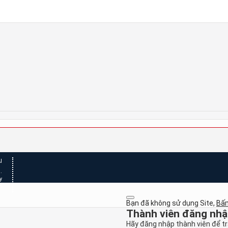
 pháp đo khí thải gây ô nhiễm trong thử công nhận kiểu
 mã hiệu
.
 và phương pháp thử trong phê duyệt kiểu
y
n
Bạn đã không sử dụng Site,
Bấm
Thành viên đăng nh
Hãy đăng nhập thành viên để trả