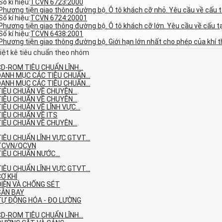
Số kí hiệu:
TCVN 6723:2000
Phương tiện giao thông đường bộ. Ô tô khách cỡ nhỏ. Yêu cầu về cấu t
Số kí hiệu:
TCVN 6724:20001
Phương tiện giao thông đường bộ. Ô tô khách cỡ lớn. Yêu cầu về cấu t
Số kí hiệu:
TCVN 6438:2001
Phương tiện giao thông đường bộ. Giới hạn lớn nhất cho phép của khí t
iệt kê tiêu chuẩn theo nhóm
D-ROM TIÊU CHUẨN LĨNH...
DANH MỤC CÁC TIÊU CHUẨN...
DANH MỤC CÁC TIÊU CHUẨN...
TIÊU CHUẨN VỀ CHUYÊN...
TIÊU CHUẨN VỀ CHUYÊN...
IÊU CHUẨN VỀ LĨNH VỰC...
TIÊU CHUẨN VỀ ITS
TIÊU CHUẨN VỀ CHUYÊN...
IÊU CHUẨN LĨNH VỰC GTVT...
TCVN/QCVN
TIÊU CHUẨN NƯỚC...
IÊU CHUẨN LĨNH VỰC GTVT...
Ơ KHÍ
ĐIỆN VÀ CHỐNG SÉT
SÂN BAY
TỰ ĐỘNG HÓA - ĐO LƯỜNG
D-ROM TIÊU CHUẨN LĨNH...