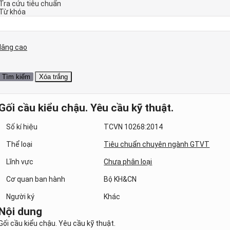
Tra cứu tiêu chuẩn
Từ khóa
Nâng cao
Gối cầu kiểu chậu. Yêu cầu kỹ thuật.
Số kí hiệu
TCVN 10268:2014
Thể loại
Tiêu chuẩn chuyên ngành GTVT
Lĩnh vực
Chưa phân loại
Cơ quan ban hành
Bộ KH&CN
Người ký
Khác
Nội dung
Gối cầu kiểu chậu. Yêu cầu kỹ thuật.