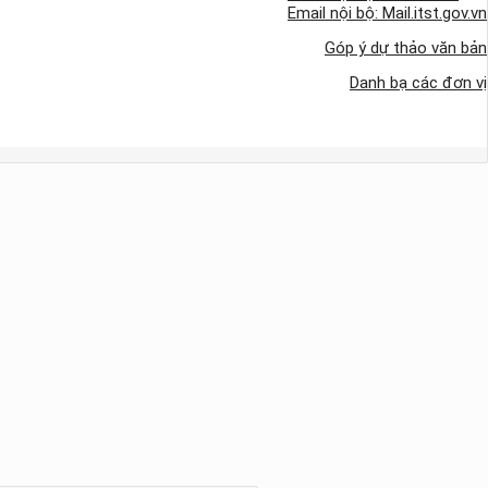
Email nội bộ: Mail.itst.gov.vn
Góp ý dự thảo văn bản
Danh bạ các đơn vị