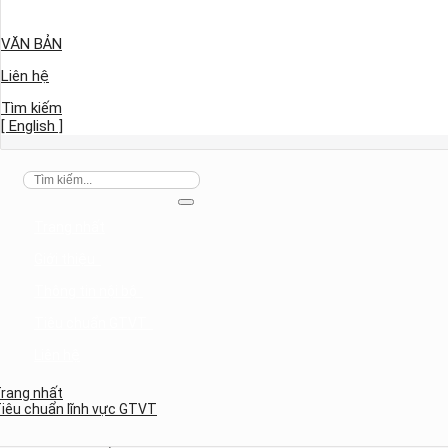
VĂN BẢN
Liên hệ
Tìm kiếm
[ English ]
Trang nhất
Giới thiệu
Thông tin nội bộ
Tiêu chuẩn GTVT
Liên hệ
rang nhất
iêu chuẩn lĩnh vực GTVT