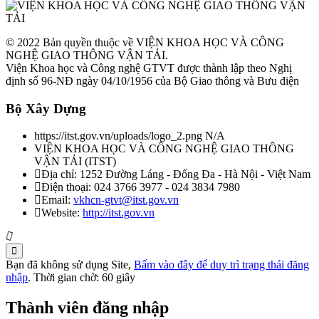
Thời gian đăng: 07/08/2026
lượt xem: 1143 | lượt tải:0
© 2022 Bản quyền thuộc về VIỆN KHOA HỌC VÀ CÔNG
NGHỆ GIAO THÔNG VẬN TẢI.
TCVN 6565:2006
Viện Khoa học và Công nghệ GTVT được thành lập theo Nghị
định số 96-NĐ ngày 04/10/1956 của Bộ Giao thông và Bưu điện
Phương tiện giao thông đường bộ. Khí thải nhìn thấy được (khói) từ
Bộ Xây Dựng
động cơ cháy do nén. Yêu cầu và phương pháp thử trong phê duyệt
kiểu
https://itst.gov.vn/uploads/logo_2.png
N/A
Thời gian đăng: 07/08/2026
VIỆN KHOA HỌC VÀ CÔNG NGHỆ GIAO THÔNG
VẬN TẢI
(
ITST
)
lượt xem: 1043 | lượt tải:0
Địa chỉ:
1252 Đường Láng - Đống Đa - Hà Nội - Việt Nam
Điện thoại:
024 3766 3977 - 024 3834 7980
TCVN 5418-91
Email:
vkhcn-gtvt@itst.gov.vn
Website:
http://itst.gov.vn
Ô tô chạy bằng động cơ điezen. Độ khói của khí xả. Mức và
phương pháp đo
Thời gian đăng: 07/08/2026
Bạn đã không sử dụng Site,
Bấm vào đây để duy trì trạng thái đăng
nhập
. Thời gian chờ:
60
giây
lượt xem: 1058 | lượt tải:0
Thành viên đăng nhập
TCVN 6566:1999