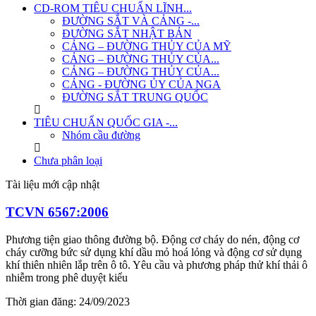
CD-ROM TIÊU CHUẨN LĨNH...
ĐƯỜNG SẮT VÀ CẢNG -...
ĐƯỜNG SẮT NHẬT BẢN
CẢNG – ĐƯỜNG THỦY CỦA MỸ
CẢNG – ĐƯỜNG THỦY CỦA...
CẢNG – ĐƯỜNG THỦY CỦA...
CẢNG - ĐƯỜNG ỦY CỦA NGA
ĐƯỜNG SẮT TRUNG QUỐC
TIÊU CHUẨN QUỐC GIA -...
Nhóm cầu đường
Chưa phân loại
Tài liệu mới cập nhật
TCVN 6567:2006
Phương tiện giao thông đường bộ. Động cơ cháy do nén, động cơ
cháy cưỡng bức sử dụng khí dầu mỏ hoá lỏng và động cơ sử dụng
khí thiên nhiên lắp trên ô tô. Yêu cầu và phương pháp thử khí thải ô
nhiễm trong phê duyệt kiểu
Thời gian đăng: 24/09/2023