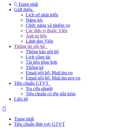
Trang nhất
Giới thiệu
Lịch sử phát triển
Năng lực
Chức năng và nhiệm vụ
Các đơn vị thuộc Viện
Ảnh tư liệu
Lãnh đạo Viện
Thông tin nội bộ
Thông báo nội bộ
Lịch công tác
Tài liệu tổng hợp
Thống kê
Email nội bộ: Mail.itst.vn
Email nội bộ: Mail.itst.gov.vn
Tiêu chuẩn GTVT
Tra cứu nhanh
Tiêu chuẩn có tệp gắn kèm
Liên hệ
Trang nhất
Tiêu chuẩn lĩnh vực GTVT