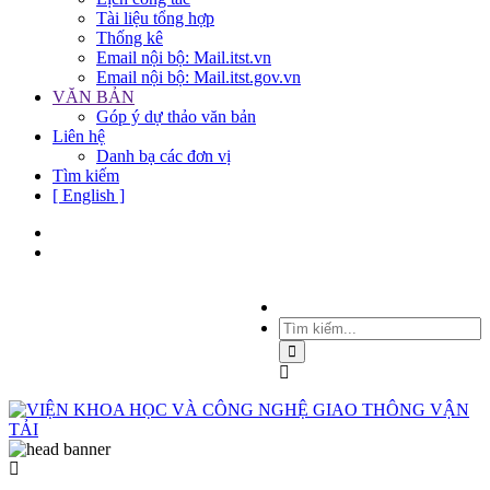
Tài liệu tổng hợp
Thống kê
Email nội bộ: Mail.itst.vn
Email nội bộ: Mail.itst.gov.vn
VĂN BẢN
Góp ý dự thảo văn bản
Liên hệ
Danh bạ các đơn vị
Tìm kiếm
[ English ]