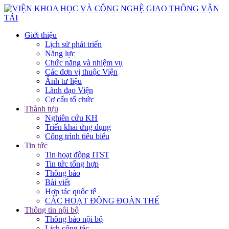
Giới thiệu
Lịch sử phát triển
Năng lực
Chức năng và nhiệm vụ
Các đơn vị thuộc Viện
Ảnh tư liệu
Lãnh đạo Viện
Cơ cấu tổ chức
Thành tựu
Nghiên cứu KH
Triển khai ứng dụng
Công trình tiêu biểu
Tin tức
Tin hoạt động ITST
Tin tức tổng hợp
Thông báo
Bài viết
Hợp tác quốc tế
CÁC HOẠT ĐỘNG ĐOÀN THỂ
Thông tin nội bộ
Thông báo nội bộ
Lịch công tác