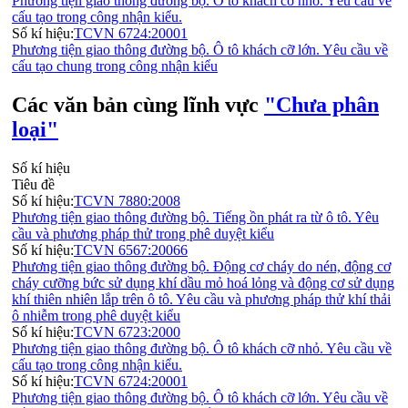
Phương tiện giao thông đường bộ. Ô tô khách cỡ nhỏ. Yêu cầu về
cấu tạo trong công nhận kiểu.
Số kí hiệu:
TCVN 6724:20001
Phương tiện giao thông đường bộ. Ô tô khách cỡ lớn. Yêu cầu về
cấu tạo chung trong công nhận kiểu
Các văn bản cùng lĩnh vực
"Chưa phân
loại"
Số kí hiệu
Tiêu đề
Số kí hiệu:
TCVN 7880:2008
Phương tiện giao thông đường bộ. Tiếng ồn phát ra từ ô tô. Yêu
cầu và phương pháp thử trong phê duyệt kiểu
Số kí hiệu:
TCVN 6567:20066
Phương tiện giao thông đường bộ. Động cơ cháy do nén, động cơ
cháy cưỡng bức sử dụng khí dầu mỏ hoá lỏng và động cơ sử dụng
khí thiên nhiên lắp trên ô tô. Yêu cầu và phương pháp thử khí thải
ô nhiễm trong phê duyệt kiểu
Số kí hiệu:
TCVN 6723:2000
Phương tiện giao thông đường bộ. Ô tô khách cỡ nhỏ. Yêu cầu về
cấu tạo trong công nhận kiểu.
Số kí hiệu:
TCVN 6724:20001
Phương tiện giao thông đường bộ. Ô tô khách cỡ lớn. Yêu cầu về