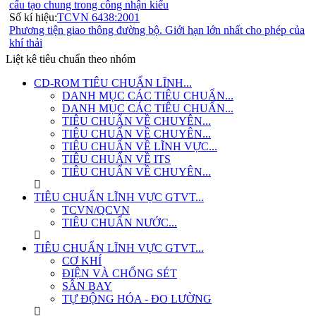
cấu tạo chung trong công nhận kiểu
Số kí hiệu:
TCVN 6438:2001
Phương tiện giao thông đường bộ. Giới hạn lớn nhất cho phép của
khí thải
Liệt kê tiêu chuẩn theo nhóm
CD-ROM TIÊU CHUẨN LĨNH...
DANH MỤC CÁC TIÊU CHUẨN...
DANH MỤC CÁC TIÊU CHUẨN...
TIÊU CHUẨN VỀ CHUYÊN...
TIÊU CHUẨN VỀ CHUYÊN...
TIÊU CHUẨN VỀ LĨNH VỰC...
TIÊU CHUẨN VỀ ITS
TIÊU CHUẨN VỀ CHUYÊN...
TIÊU CHUẨN LĨNH VỰC GTVT...
TCVN/QCVN
TIÊU CHUẨN NƯỚC...
TIÊU CHUẨN LĨNH VỰC GTVT...
CƠ KHÍ
ĐIỆN VÀ CHỐNG SÉT
SÂN BAY
TỰ ĐỘNG HÓA - ĐO LƯỜNG