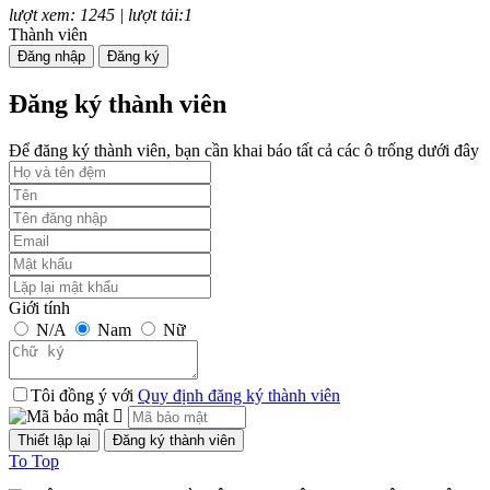
lượt xem: 1245 | lượt tải:1
Thành viên
TCVN 7880:2008
Đăng nhập
Đăng ký
Phương tiện giao thông đường bộ. Tiếng ồn phát ra từ ô tô. Yêu cầu
Đăng ký thành viên
và phương pháp thử trong phê duyệt kiểu
Để đăng ký thành viên, bạn cần khai báo tất cả các ô trống dưới đây
Thời gian đăng: 24/09/2023
lượt xem: 1246 | lượt tải:1
TCVN 6723:2000
Phương tiện giao thông đường bộ. Ô tô khách cỡ nhỏ. Yêu cầu về
cấu tạo trong công nhận kiểu.
Giới tính
N/A
Nam
Nữ
Thời gian đăng: 07/08/2026
lượt xem: 1298 | lượt tải:2
Tôi đồng ý với
Quy định đăng ký thành viên
TCVN 6724:20001
Phương tiện giao thông đường bộ. Ô tô khách cỡ lớn. Yêu cầu về
To Top
cấu tạo chung trong công nhận kiểu