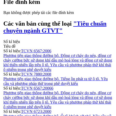
File đính kèm
Bạn không được phép tải các file đính kèm
Các văn bản cùng thể loại
"Tiêu chuẩn
chuyên ngành GTVT"
Số kí hiệu
Tiêu đề
Số kí hiệu:
TCVN 6567:2006
Phương tiện giao thông đường bộ. Động cơ cháy do nén, động cơ
cháy cưỡng bức sử dụng khí dầu mỏ hoá lỏng và động cơ sử dụng
khí thiên nhiên lắp trên ô tô. Yêu cầu và phương pháp thử khí thải
ô nhiễm trong phê duyệt kiểu
Số kí hiệu:
TCVN 7880:2008
Phương tiện giao thông đường bộ. Tiếng ồn phát ra từ ô tô. Yêu
cầu và phương pháp thử trong phê duyệt kiểu
Số kí hiệu:
TCVN 6567:20066
Phương tiện giao thông đường bộ. Động cơ cháy do nén, động cơ
cháy cưỡng bức sử dụng khí dầu mỏ hoá lỏng và động cơ sử dụng
khí thiên nhiên lắp trên ô tô. Yêu cầu và phương pháp thử khí thải
ô nhiễm trong phê duyệt kiểu
Số kí hiệu:
TCVN 6723:2000