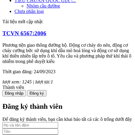
TIÊU CHUẨN QUỐC GIA -...
Nhóm cầu đường
Chưa phân loại
Tài liệu mới cập nhật
TCVN 6567:2006
Phương tiện giao thông đường bộ. Động cơ cháy do nén, động cơ
cháy cưỡng bức sử dụng khí dầu mỏ hoá lỏng và động cơ sử dụng
khí thiên nhiên lắp trên ô tô. Yêu cầu và phương pháp thử khí thải ô
nhiễm trong phê duyệt kiểu
Thời gian đăng: 24/09/2023
lượt xem: 1245 | lượt tải:1
Thành viên
TCVN 7880:2008
Đăng nhập
Đăng ký
Phương tiện giao thông đường bộ. Tiếng ồn phát ra từ ô tô. Yêu cầu
Đăng ký thành viên
và phương pháp thử trong phê duyệt kiểu
Để đăng ký thành viên, bạn cần khai báo tất cả các ô trống dưới đây
Thời gian đăng: 24/09/2023
lượt xem: 1246 | lượt tải:1