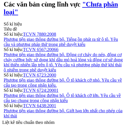
Các văn bản cùng lĩnh vực
"Chưa phân
loại"
Số kí hiệu
Tiêu đề
Số kí hiệu:
TCVN 7880:2008
Phương tiện giao thông đường bộ. Tiếng ồn phát ra từ ô tô. Yêu
cầu và phương pháp thử trong phê duyệt kiểu
Số kí hiệu:
TCVN 6567:20066
Phương tiện giao thông đường bộ. Động cơ cháy do nén, động cơ
cháy cưỡng bức sử dụng khí dầu mỏ hoá lỏng và động cơ sử dụng
khí thiên nhiên lắp trên ô tô. Yêu cầu và phương pháp thử khí thải
ô nhiễm trong phê duyệt kiểu
Số kí hiệu:
TCVN 6723:2000
Phương tiện giao thông đường bộ. Ô tô khách cỡ nhỏ. Yêu cầu về
cấu tạo trong công nhận kiểu.
Số kí hiệu:
TCVN 6724:20001
Phương tiện giao thông đường bộ. Ô tô khách cỡ lớn. Yêu cầu về
cấu tạo chung trong công nhận kiểu
Số kí hiệu:
TCVN 6438:2001
Phương tiện giao thông đường bộ. Giới hạn lớn nhất cho phép của
khí thải
Liệt kê tiêu chuẩn theo nhóm