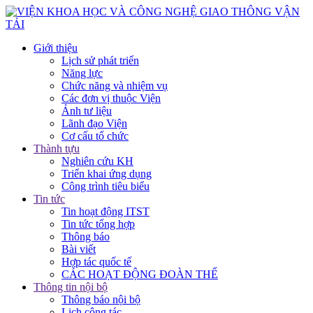
Giới thiệu
Lịch sử phát triển
Năng lực
Chức năng và nhiệm vụ
Các đơn vị thuộc Viện
Ảnh tư liệu
Lãnh đạo Viện
Cơ cấu tổ chức
Thành tựu
Nghiên cứu KH
Triển khai ứng dụng
Công trình tiêu biểu
Tin tức
Tin hoạt động ITST
Tin tức tổng hợp
Thông báo
Bài viết
Hợp tác quốc tế
CÁC HOẠT ĐỘNG ĐOÀN THỂ
Thông tin nội bộ
Thông báo nội bộ
Lịch công tác