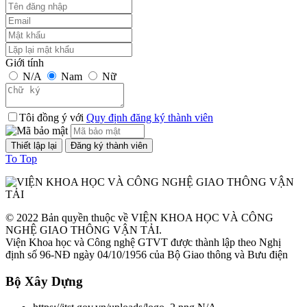
TCVN 6723:2000
Phương tiện giao thông đường bộ. Ô tô khách cỡ nhỏ. Yêu cầu về
cấu tạo trong công nhận kiểu.
Giới tính
N/A
Nam
Nữ
Thời gian đăng: 07/08/2026
lượt xem: 1298 | lượt tải:2
Tôi đồng ý với
Quy định đăng ký thành viên
TCVN 6724:20001
Phương tiện giao thông đường bộ. Ô tô khách cỡ lớn. Yêu cầu về
To Top
cấu tạo chung trong công nhận kiểu
Thời gian đăng: 07/08/2026
lượt xem: 1143 | lượt tải:0
© 2022 Bản quyền thuộc về VIỆN KHOA HỌC VÀ CÔNG
NGHỆ GIAO THÔNG VẬN TẢI.
TCVN 6565:2006
Viện Khoa học và Công nghệ GTVT được thành lập theo Nghị
định số 96-NĐ ngày 04/10/1956 của Bộ Giao thông và Bưu điện
Phương tiện giao thông đường bộ. Khí thải nhìn thấy được (khói) từ
Bộ Xây Dựng
động cơ cháy do nén. Yêu cầu và phương pháp thử trong phê duyệt
kiểu