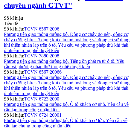
chuyên ngành GTVT"
Số kí hiệu
Tiêu đề
Số kí hiệu:
TCVN 6567:2006
Phương tiện giao thông đường bộ. Động cơ cháy do nén, động cơ
cháy cưỡng bức sử dụng khí dầu mỏ hoá lỏng và động cơ sử dụng
khí thiên nhiên lắp trên ô tô. Yêu cầu và phương pháp thử khí thải
ô nhiễm trong phê duyệt kiểu
Số kí hiệu:
TCVN 7880:2008
Phương tiện giao thông đường bộ. Tiếng ồn phát ra từ ô tô. Yêu
cầu và phương pháp thử trong phê duyệt kiểu
Số kí hiệu:
TCVN 6567:20066
Phương tiện giao thông đường bộ. Động cơ cháy do nén, động cơ
cháy cưỡng bức sử dụng khí dầu mỏ hoá lỏng và động cơ sử dụng
khí thiên nhiên lắp trên ô tô. Yêu cầu và phương pháp thử khí thải
ô nhiễm trong phê duyệt kiểu
Số kí hiệu:
TCVN 6723:2000
Phương tiện giao thông đường bộ. Ô tô khách cỡ nhỏ. Yêu cầu về
cấu tạo trong công nhận kiểu.
Số kí hiệu:
TCVN 6724:20001
Phương tiện giao thông đường bộ. Ô tô khách cỡ lớn. Yêu cầu về
cấu tạo chung trong công nhận kiểu