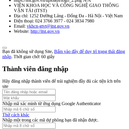
https://itst.gov.vn/uploads/logo_2.png
N/A
Thời gian đăng: 07/08/2026
VIỆN KHOA HỌC VÀ CÔNG NGHỆ GIAO THÔNG
VẬN TẢI
(
ITST
)
lượt xem: 1043 | lượt tải:0
Địa chỉ:
1252 Đường Láng - Đống Đa - Hà Nội - Việt Nam
Điện thoại:
024 3766 3977 - 024 3834 7980
TCVN 5418-91
Email:
vkhcn-gtvt@itst.gov.vn
Website:
http://itst.gov.vn
Ô tô chạy bằng động cơ điezen. Độ khói của khí xả. Mức và
phương pháp đo
Thời gian đăng: 07/08/2026
Bạn đã không sử dụng Site,
Bấm vào đây để duy trì trạng thái đăng
nhập
. Thời gian chờ:
60
giây
lượt xem: 1058 | lượt tải:0
Thành viên đăng nhập
TCVN 6566:1999
Hãy đăng nhập thành viên để trải nghiệm đầy đủ các tiện ích trên
Phương tiện giao thông đường bộ. ô tô lắp động cơ cháy do nén.
site
Phương pháp đo khí thải gây ô nhiễm trong thử công nhận kiểu
Thời gian đăng: 07/08/2026
Nhập mã xác minh từ ứng dụng Google Authenticator
lượt xem: 1069 | lượt tải:0
Thử cách khác
TCVN 6445:1998
Nhập một trong các mã dự phòng bạn đã nhận được.