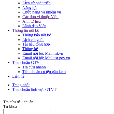
Lịch sử phát triển
Năng lực
Chức năng và nhiệm vụ
Các đơn vị thuộc Viện
Ảnh tư liệu
Lãnh đạo Viện
Thông tin nội bộ
Thông báo nội bộ
Lịch công tác
Tài liệu tổng hợp
Thống kê
Email nội bộ: Mail.itst.vn
Email nội bộ: Mail.itst.gov.vn
Tiêu chuẩn GTVT
Tra cứu nhanh
Tiêu chuẩn có tệp gắn kèm
Liên hệ
Trang nhất
Tiêu chuẩn lĩnh vực GTVT
Tra cứu tiêu chuẩn
Từ khóa