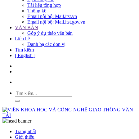
Tài liệu tổng hợp
Thống kê
Email nội bộ: Mail.itst.vn
Email nội bộ: Mail.itst.gov.vn
VĂN BẢN
Góp ý dự thảo văn bản
Liên hệ
Danh bạ các đơn vị
Tìm kiếm
[ English ]
Trang nhất
Giới thiệu