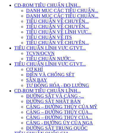
CD-ROM TIÊU CHUẨN LĨNH...
DANH MỤC CÁC TIÊU CHUẨN...
DANH MỤC CÁC TIÊU CHUẨN...
TIÊU CHUẨN VỀ CHUYÊN...
TIÊU CHUẨN VỀ CHUYÊN...
TIÊU CHUẨN VỀ LĨNH VỰC...
TIÊU CHUẨN VỀ ITS
TIÊU CHUẨN VỀ CHUYÊN...
TIÊU CHUẨN LĨNH VỰC GTVT...
TCVN/QCVN
TIÊU CHUẨN NƯỚC...
TIÊU CHUẨN LĨNH VỰC GTVT...
CƠ KHÍ
ĐIỆN VÀ CHỐNG SÉT
SÂN BAY
TỰ ĐỘNG HÓA - ĐO LƯỜNG
CD-ROM TIÊU CHUẨN LĨNH...
ĐƯỜNG SẮT VÀ CẢNG -...
ĐƯỜNG SẮT NHẬT BẢN
CẢNG – ĐƯỜNG THỦY CỦA MỸ
CẢNG – ĐƯỜNG THỦY CỦA...
CẢNG – ĐƯỜNG THỦY CỦA...
CẢNG - ĐƯỜNG ỦY CỦA NGA
ĐƯỜNG SẮT TRUNG QUỐC