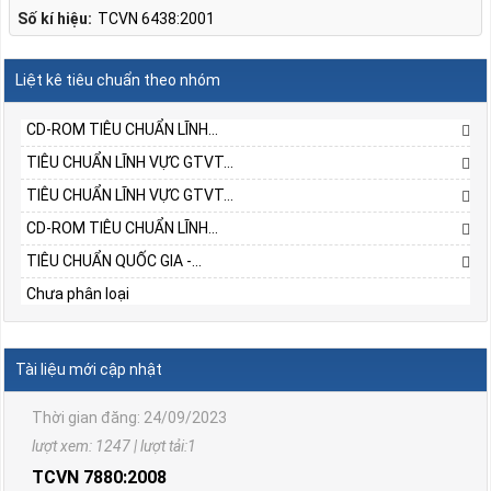
Số kí hiệu:
TCVN 6438:2001
Liệt kê tiêu chuẩn theo nhóm
CD-ROM TIÊU CHUẨN LĨNH...
TIÊU CHUẨN LĨNH VỰC GTVT...
TIÊU CHUẨN LĨNH VỰC GTVT...
CD-ROM TIÊU CHUẨN LĨNH...
TIÊU CHUẨN QUỐC GIA -...
TCVN 6567:2006
Chưa phân loại
Phương tiện giao thông đường bộ. Động cơ cháy do nén,
động cơ cháy cưỡng bức sử dụng khí dầu mỏ hoá lỏng và
động cơ sử dụng khí thiên nhiên lắp trên ô tô. Yêu cầu và
Tài liệu mới cập nhật
phương pháp thử khí thải ô nhiễm trong phê duyệt kiểu
Thời gian đăng: 24/09/2023
lượt xem: 1247 | lượt tải:1
TCVN 7880:2008
Phương tiện giao thông đường bộ. Tiếng ồn phát ra từ ô tô.