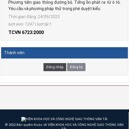
Yêu cầu và phương pháp thử trong phê duyệt kiểu
Thời gian đăng: 24/09/2023
lượt xem: 1247 | lượt tải:1
TCVN 6723:2000
Phương tiện giao thông đường bộ. Ô tô khách cỡ nhỏ. Yêu
cầu về cấu tạo trong công nhận kiểu.
Thời gian đăng: 10/08/2026
Thành viên
lượt xem: 1299 | lượt tải:2
TCVN 6724:20001
Đăng nhập
Đăng ký
Phương tiện giao thông đường bộ. Ô tô khách cỡ lớn. Yêu
cầu về cấu tạo chung trong công nhận kiểu
Thời gian đăng: 10/08/2026
lượt xem: 1144 | lượt tải:0
TCVN 6565:2006
Phương tiện giao thông đường bộ. Khí thải nhìn thấy được
(khói) từ động cơ cháy do nén. Yêu cầu và phương pháp thử
trong phê duyệt kiểu
© 2022 Bản quyền thuộc về VIỆN KHOA HỌC VÀ CÔNG NGHỆ GIAO THÔNG VẬN
Thời gian đăng: 10/08/2026