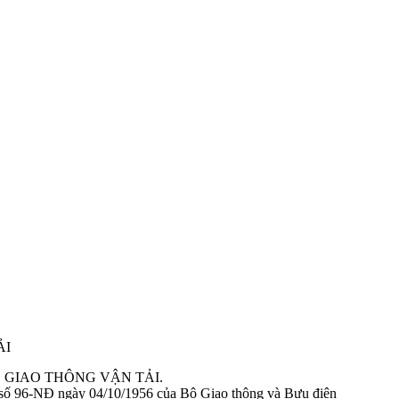
 tạo trong công nhận kiểu.
 tạo chung trong công nhận kiểu
HỆ GIAO THÔNG VẬN TẢI.
 động cơ cháy do nén. Yêu cầu và phương pháp thử trong phê duyệt kiể
số 96-NĐ ngày 04/10/1956 của Bộ Giao thông và Bưu điện