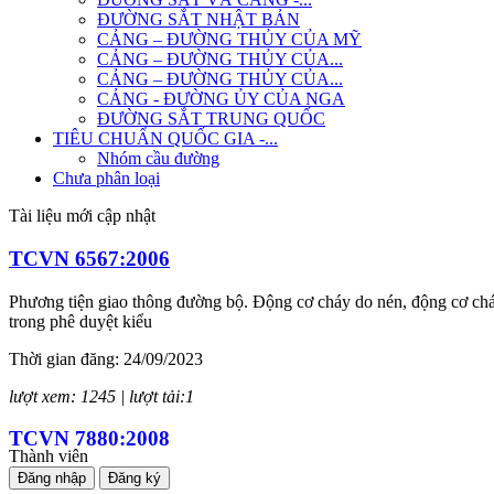
ĐƯỜNG SẮT NHẬT BẢN
CẢNG – ĐƯỜNG THỦY CỦA MỸ
CẢNG – ĐƯỜNG THỦY CỦA...
CẢNG – ĐƯỜNG THỦY CỦA...
CẢNG - ĐƯỜNG ỦY CỦA NGA
ĐƯỜNG SẮT TRUNG QUỐC
TIÊU CHUẨN QUỐC GIA -...
Nhóm cầu đường
Chưa phân loại
Tài liệu mới cập nhật
TCVN 6567:2006
Phương tiện giao thông đường bộ. Động cơ cháy do nén, động cơ cháy
trong phê duyệt kiểu
Thời gian đăng: 24/09/2023
lượt xem: 1245 | lượt tải:1
TCVN 7880:2008
Thành viên
Đăng nhập
Đăng ký
Phương tiện giao thông đường bộ. Tiếng ồn phát ra từ ô tô. Yêu cầu 