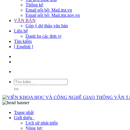
Thống kê
Email nội bộ: Mail.itst.vn
Email nội bộ: Mail.itst.gov.vn
VĂN BẢN
Góp ý dự thảo văn bản
Liên hệ
Danh bạ các đơn vị
Tìm kiếm
[ English ]
Trang nhất
Giới thiệu
Lịch sử phát triển
Năng lực