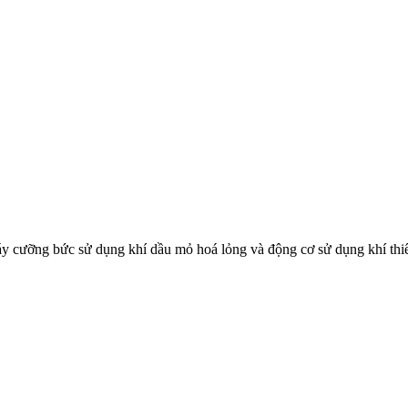
 cưỡng bức sử dụng khí dầu mỏ hoá lỏng và động cơ sử dụng khí thiên
và phương pháp thử trong phê duyệt kiểu