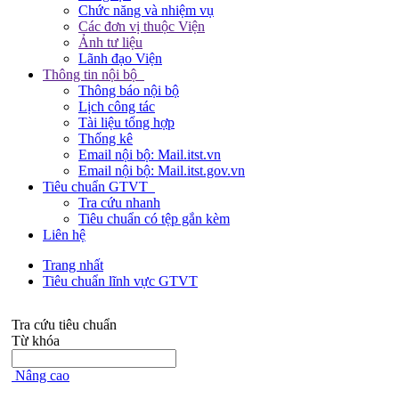
Chức năng và nhiệm vụ
Các đơn vị thuộc Viện
Ảnh tư liệu
Lãnh đạo Viện
Thông tin nội bộ
Thông báo nội bộ
Lịch công tác
Tài liệu tổng hợp
Thống kê
Email nội bộ: Mail.itst.vn
Email nội bộ: Mail.itst.gov.vn
Tiêu chuẩn GTVT
Tra cứu nhanh
Tiêu chuẩn có tệp gắn kèm
Liên hệ
Trang nhất
Tiêu chuẩn lĩnh vực GTVT
Tra cứu tiêu chuẩn
Từ khóa
Nâng cao