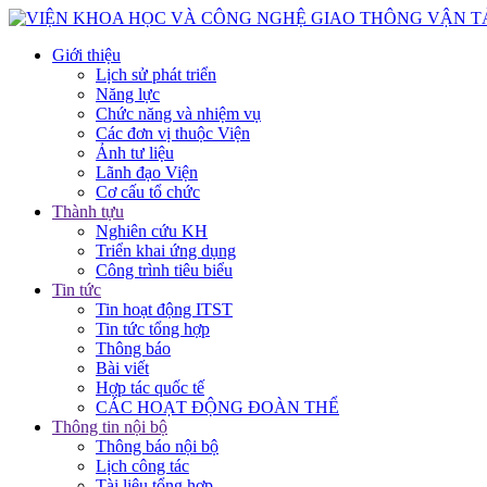
Giới thiệu
Lịch sử phát triển
Năng lực
Chức năng và nhiệm vụ
Các đơn vị thuộc Viện
Ảnh tư liệu
Lãnh đạo Viện
Cơ cấu tổ chức
Thành tựu
Nghiên cứu KH
Triển khai ứng dụng
Công trình tiêu biểu
Tin tức
Tin hoạt động ITST
Tin tức tổng hợp
Thông báo
Bài viết
Hợp tác quốc tế
CÁC HOẠT ĐỘNG ĐOÀN THỂ
Thông tin nội bộ
Thông báo nội bộ
Lịch công tác
Tài liệu tổng hợp