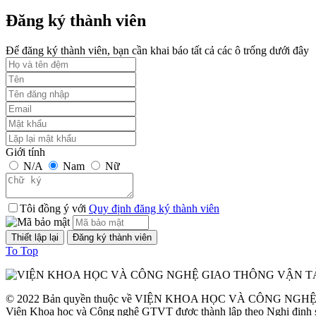
Thời gian đăng: 24/09/2023
Đăng ký thành viên
lượt xem: 1246 | lượt tải:1
Để đăng ký thành viên, bạn cần khai báo tất cả các ô trống dưới đây
TCVN 6723:2000
Phương tiện giao thông đường bộ. Ô tô khách cỡ nhỏ. Yêu cầu về cấu
Thời gian đăng: 06/08/2026
lượt xem: 1298 | lượt tải:2
Giới tính
N/A
Nam
Nữ
TCVN 6724:20001
Phương tiện giao thông đường bộ. Ô tô khách cỡ lớn. Yêu cầu về cấu
Tôi đồng ý với
Quy định đăng ký thành viên
Thời gian đăng: 06/08/2026
lượt xem: 1143 | lượt tải:0
To Top
TCVN 6565:2006
© 2022 Bản quyền thuộc về VIỆN KHOA HỌC VÀ CÔNG NG
Phương tiện giao thông đường bộ. Khí thải nhìn thấy được (khói) từ
Viện Khoa học và Công nghệ GTVT được thành lập theo Nghị định 