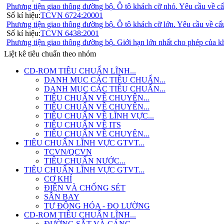
Phương tiện giao thông đường bộ. Ô tô khách cỡ nhỏ. Yêu cầu về cấ
Số kí hiệu:
TCVN 6724:20001
Phương tiện giao thông đường bộ. Ô tô khách cỡ lớn. Yêu cầu về cấ
Số kí hiệu:
TCVN 6438:2001
Phương tiện giao thông đường bộ. Giới hạn lớn nhất cho phép của kh
Liệt kê tiêu chuẩn theo nhóm
CD-ROM TIÊU CHUẨN LĨNH...
DANH MỤC CÁC TIÊU CHUẨN...
DANH MỤC CÁC TIÊU CHUẨN...
TIÊU CHUẨN VỀ CHUYÊN...
TIÊU CHUẨN VỀ CHUYÊN...
TIÊU CHUẨN VỀ LĨNH VỰC...
TIÊU CHUẨN VỀ ITS
TIÊU CHUẨN VỀ CHUYÊN...
TIÊU CHUẨN LĨNH VỰC GTVT...
TCVN/QCVN
TIÊU CHUẨN NƯỚC...
TIÊU CHUẨN LĨNH VỰC GTVT...
CƠ KHÍ
ĐIỆN VÀ CHỐNG SÉT
SÂN BAY
TỰ ĐỘNG HÓA - ĐO LƯỜNG
CD-ROM TIÊU CHUẨN LĨNH...
ĐƯỜNG SẮT VÀ CẢNG -...