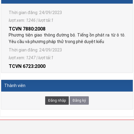
Thời gian đăng: 24/09/2023
lượt xem: 1246 | lượt tải:1
TCVN 7880:2008
Phương tiện giao thông đường bộ. Tiếng ồn phát ra từ ô tô.
Yêu cầu và phương pháp thử trong phê duyệt kiểu
Thời gian đăng: 24/09/2023
lượt xem: 1247 | lượt tải:1
TCVN 6723:2000
Phương tiện giao thông đường bộ. Ô tô khách cỡ nhỏ. Yêu
cầu về cấu tạo trong công nhận kiểu.
Thời gian đăng: 08/08/2026
Thành viên
lượt xem: 1298 | lượt tải:2
TCVN 6724:20001
Đăng nhập
Đăng ký
Phương tiện giao thông đường bộ. Ô tô khách cỡ lớn. Yêu
cầu về cấu tạo chung trong công nhận kiểu
Thời gian đăng: 08/08/2026
lượt xem: 1144 | lượt tải:0