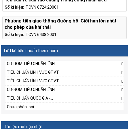
Số kí hiệu:
TCVN 6724:20001
Phương tiện giao thông đường bộ. Giới hạn lớn nhất
cho phép của khí thải
Số kí hiệu:
TCVN 6438:2001
Liệt kê tiêu chuẩn theo nhóm
CD-ROM TIÊU CHUẨN LĨNH...
TIÊU CHUẨN LĨNH VỰC GTVT...
TIÊU CHUẨN LĨNH VỰC GTVT...
CD-ROM TIÊU CHUẨN LĨNH...
TIÊU CHUẨN QUỐC GIA -...
TCVN 6567:2006
Chưa phân loại
Phương tiện giao thông đường bộ. Động cơ cháy do nén,
động cơ cháy cưỡng bức sử dụng khí dầu mỏ hoá lỏng và
động cơ sử dụng khí thiên nhiên lắp trên ô tô. Yêu cầu và
Tài liệu mới cập nhật
phương pháp thử khí thải ô nhiễm trong phê duyệt kiểu