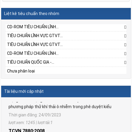
Liệt kê tiêu chuẩn theo nhóm
CD-ROM TIÊU CHUẨN LĨNH...
TIÊU CHUẨN LĨNH VỰC GTVT...
TIÊU CHUẨN LĨNH VỰC GTVT...
CD-ROM TIÊU CHUẨN LĨNH...
TIÊU CHUẨN QUỐC GIA -...
Chưa phân loại
TCVN 6567:2006
Phương tiện giao thông đường bộ. Động cơ cháy do nén,
động cơ cháy cưỡng bức sử dụng khí dầu mỏ hoá lỏng và
Tài liệu mới cập nhật
động cơ sử dụng khí thiên nhiên lắp trên ô tô. Yêu cầu và
phương pháp thử khí thải ô nhiễm trong phê duyệt kiểu
Thời gian đăng: 24/09/2023
lượt xem: 1245 | lượt tải:1
TCVN 7880:2008