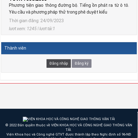
Phương tiện giao thông đường bộ. Tiếng ồn phát ra từ ô tô.
Yêu cầu và phương pháp thử trong phê duyệt kiểu
Thời gian đăng: 24/09/2023
lượt xem: 1245 | lượt tải:1
TCVN 6723:2000
Phương tiện giao thông đường bộ. Ô tô khách cỡ nhỏ. Yêu
cầu về cấu tạo trong công nhận kiểu.
Thành viên
Thời gian đăng: 06/08/2026
lượt xem: 1298 | lượt tải:2
Đăng nhập
Đăng ký
TCVN 6724:20001
Phương tiện giao thông đường bộ. Ô tô khách cỡ lớn. Yêu
cầu về cấu tạo chung trong công nhận kiểu
Thời gian đăng: 06/08/2026
lượt xem: 1142 | lượt tải:0
TCVN 6565:2006
Phương tiện giao thông đường bộ. Khí thải nhìn thấy được
(khói) từ động cơ cháy do nén. Yêu cầu và phương pháp thử
© 2022 Bản quyền thuộc về VIỆN KHOA HỌC VÀ CÔNG NGHỆ GIAO THÔNG VẬN
trong phê duyệt kiểu
TẢI.
Viện Khoa học và Công nghệ GTVT được thành lập theo Nghị định số 96-NĐ
Thời gian đăng: 06/08/2026