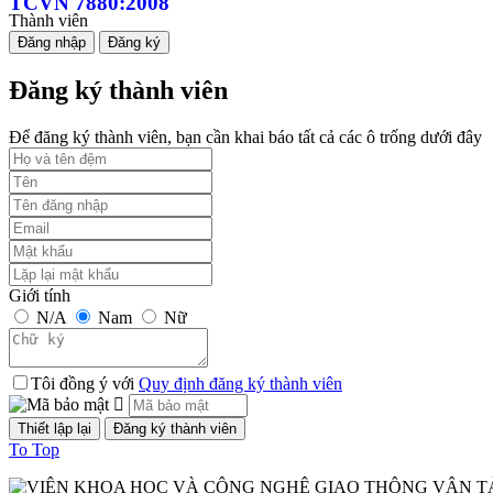
TCVN 7880:2008
Thành viên
Đăng nhập
Đăng ký
Phương tiện giao thông đường bộ. Tiếng ồn phát ra từ ô tô. Yêu cầu 
Thời gian đăng: 24/09/2023
Đăng ký thành viên
lượt xem: 1246 | lượt tải:1
Để đăng ký thành viên, bạn cần khai báo tất cả các ô trống dưới đây
TCVN 6723:2000
Phương tiện giao thông đường bộ. Ô tô khách cỡ nhỏ. Yêu cầu về cấu
Thời gian đăng: 07/08/2026
lượt xem: 1298 | lượt tải:2
Giới tính
N/A
Nam
Nữ
TCVN 6724:20001
Phương tiện giao thông đường bộ. Ô tô khách cỡ lớn. Yêu cầu về cấu
Tôi đồng ý với
Quy định đăng ký thành viên
Thời gian đăng: 07/08/2026
lượt xem: 1143 | lượt tải:0
To Top
TCVN 6565:2006