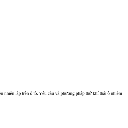
 nhiên lắp trên ô tô. Yêu cầu và phương pháp thử khí thải ô nhiễm