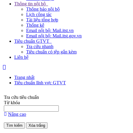
Thông tin nội bộ
Thông báo nội bộ
Lịch công tác
Tài liệu tổng hợp
Thống kê
Email nội bộ: Mail.itst.vn
Email nội bộ: Mail.itst.gov.vn
Tiêu chuẩn GTVT
Tra cứu nhanh
Tiêu chuẩn có tệp gắn kèm
Liên hệ
Trang nhất
Tiêu chuẩn lĩnh vực GTVT
Tra cứu tiêu chuẩn
Từ khóa
Nâng cao