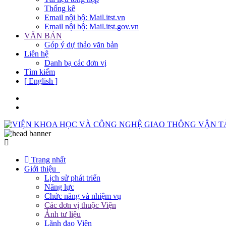
Thống kê
Email nội bộ: Mail.itst.vn
Email nội bộ: Mail.itst.gov.vn
VĂN BẢN
Góp ý dự thảo văn bản
Liên hệ
Danh bạ các đơn vị
Tìm kiếm
[ English ]
Trang nhất
Giới thiệu
Lịch sử phát triển
Năng lực
Chức năng và nhiệm vụ
Các đơn vị thuộc Viện
Ảnh tư liệu
Lãnh đạo Viện