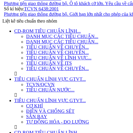
Phương tiện giao thông đường bộ. Ô tô khách cỡ lớn. Yêu cầu về cấ
Số kí hiệu:
TCVN 6438:2001
Phương tiện giao thông đường bộ. Giới hạn lớn nhất cho phép của kh
Liệt kê tiêu chuẩn theo nhóm
CD-ROM TIÊU CHUẨN LĨNH...
DANH MỤC CÁC TIÊU CHUẨN...
DANH MỤC CÁC TIÊU CHUẨN...
TIÊU CHUẨN VỀ CHUYÊN...
TIÊU CHUẨN VỀ CHUYÊN...
TIÊU CHUẨN VỀ LĨNH VỰC...
TIÊU CHUẨN VỀ ITS
TIÊU CHUẨN VỀ CHUYÊN...
TIÊU CHUẨN LĨNH VỰC GTVT...
TCVN/QCVN
TIÊU CHUẨN NƯỚC...
TIÊU CHUẨN LĨNH VỰC GTVT...
CƠ KHÍ
ĐIỆN VÀ CHỐNG SÉT
SÂN BAY
TỰ ĐỘNG HÓA - ĐO LƯỜNG
CD-ROM TIÊU CHUẨN LĨNH...