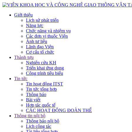
Giới thiệu
Lịch sử phát triển
Năng lực
Chức năng và nhiệm vụ
Các đơn vị thuộc Viện
Ảnh tư liệu
Lãnh đạo Viện
Cơ cấu tổ chức
Thành tựu
Nghiên cứu KH
Triển khai ứng dụng
Công trình tiêu biểu
Tin tức
Tin hoạt động ITST
Tin tức tổng hợp
Thông báo
Bài viết
Hợp tác quốc tế
CÁC HOẠT ĐỘNG ĐOÀN THỂ
Thông tin nội bộ
Thông báo nội bộ
Lịch công tác
Tài liệu tổng hợp