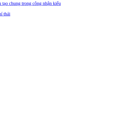
u tạo chung trong công nhận kiểu
í thải