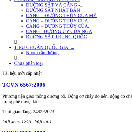
ĐƯỜNG SẮT VÀ CẢNG -...
ĐƯỜNG SẮT NHẬT BẢN
CẢNG – ĐƯỜNG THỦY CỦA MỸ
CẢNG – ĐƯỜNG THỦY CỦA...
CẢNG – ĐƯỜNG THỦY CỦA...
CẢNG - ĐƯỜNG ỦY CỦA NGA
ĐƯỜNG SẮT TRUNG QUỐC
TIÊU CHUẨN QUỐC GIA -...
Nhóm cầu đường
Chưa phân loại
Tài liệu mới cập nhật
TCVN 6567:2006
Phương tiện giao thông đường bộ. Động cơ cháy do nén, động cơ cháy
trong phê duyệt kiểu
Thời gian đăng: 24/09/2023
lượt xem: 1245 | lượt tải:1