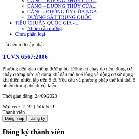
CẢNG – ĐƯỜNG THỦY CỦA...
CẢNG – ĐƯỜNG THỦY CỦA...
CẢNG - ĐƯỜNG ỦY CỦA NGA
ĐƯỜNG SẮT TRUNG QUỐC
TIÊU CHUẨN QUỐC GIA -...
Nhóm cầu đường
Chưa phân loại
Tài liệu mới cập nhật
TCVN 6567:2006
Phương tiện giao thông đường bộ. Động cơ cháy do nén, động cơ
cháy cưỡng bức sử dụng khí dầu mỏ hoá lỏng và động cơ sử dụng
khí thiên nhiên lắp trên ô tô. Yêu cầu và phương pháp thử khí thải ô
nhiễm trong phê duyệt kiểu
Thời gian đăng: 24/09/2023
lượt xem: 1245 | lượt tải:1
Thành viên
TCVN 7880:2008
Đăng nhập
Đăng ký
Phương tiện giao thông đường bộ. Tiếng ồn phát ra từ ô tô. Yêu cầu
Đăng ký thành viên
và phương pháp thử trong phê duyệt kiểu