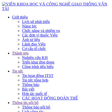
Giới thiệu
Lịch sử phát triển
Năng lực
Chức năng và nhiệm vụ
Các đơn vị thuộc Viện
Ảnh tư liệu
Lãnh đạo Viện
Cơ cấu tổ chức
Thành tựu
Nghiên cứu KH
Triển khai ứng dụng
Công trình tiêu biểu
Tin tức
Tin hoạt động ITST
Tin tức tổng hợp
Thông báo
Bài viết
Hợp tác quốc tế
CÁC HOẠT ĐỘNG ĐOÀN THỂ
Thông tin nội bộ
Thông báo nội bộ
Lịch công tác