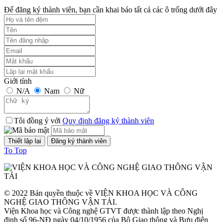
Để đăng ký thành viên, bạn cần khai báo tất cả các ô trống dưới đây
Thời gian đăng: 24/09/2023
lượt xem: 1246 | lượt tải:1
TCVN 6723:2000
Phương tiện giao thông đường bộ. Ô tô khách cỡ nhỏ. Yêu cầu về
cấu tạo trong công nhận kiểu.
Giới tính
N/A
Nam
Nữ
Thời gian đăng: 07/08/2026
lượt xem: 1298 | lượt tải:2
Tôi đồng ý với
Quy định đăng ký thành viên
TCVN 6724:20001
Phương tiện giao thông đường bộ. Ô tô khách cỡ lớn. Yêu cầu về
To Top
cấu tạo chung trong công nhận kiểu
Thời gian đăng: 07/08/2026
lượt xem: 1143 | lượt tải:0
© 2022 Bản quyền thuộc về VIỆN KHOA HỌC VÀ CÔNG
NGHỆ GIAO THÔNG VẬN TẢI.
TCVN 6565:2006
Viện Khoa học và Công nghệ GTVT được thành lập theo Nghị
định số 96-NĐ ngày 04/10/1956 của Bộ Giao thông và Bưu điện