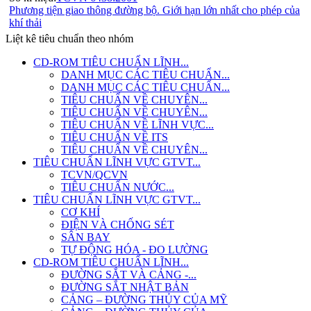
Phương tiện giao thông đường bộ. Giới hạn lớn nhất cho phép của
khí thải
Liệt kê tiêu chuẩn theo nhóm
CD-ROM TIÊU CHUẨN LĨNH...
DANH MỤC CÁC TIÊU CHUẨN...
DANH MỤC CÁC TIÊU CHUẨN...
TIÊU CHUẨN VỀ CHUYÊN...
TIÊU CHUẨN VỀ CHUYÊN...
TIÊU CHUẨN VỀ LĨNH VỰC...
TIÊU CHUẨN VỀ ITS
TIÊU CHUẨN VỀ CHUYÊN...
TIÊU CHUẨN LĨNH VỰC GTVT...
TCVN/QCVN
TIÊU CHUẨN NƯỚC...
TIÊU CHUẨN LĨNH VỰC GTVT...
CƠ KHÍ
ĐIỆN VÀ CHỐNG SÉT
SÂN BAY
TỰ ĐỘNG HÓA - ĐO LƯỜNG
CD-ROM TIÊU CHUẨN LĨNH...
ĐƯỜNG SẮT VÀ CẢNG -...
ĐƯỜNG SẮT NHẬT BẢN
CẢNG – ĐƯỜNG THỦY CỦA MỸ