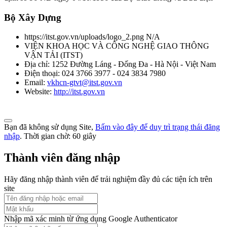
Phương tiện giao thông đường bộ. Khí thải nhìn thấy được (khói) từ
Bộ Xây Dựng
động cơ cháy do nén. Yêu cầu và phương pháp thử trong phê duyệt
kiểu
https://itst.gov.vn/uploads/logo_2.png
N/A
Thời gian đăng: 07/08/2026
VIỆN KHOA HỌC VÀ CÔNG NGHỆ GIAO THÔNG
VẬN TẢI
(
ITST
)
lượt xem: 1043 | lượt tải:0
Địa chỉ:
1252 Đường Láng - Đống Đa - Hà Nội - Việt Nam
Điện thoại:
024 3766 3977 - 024 3834 7980
TCVN 5418-91
Email:
vkhcn-gtvt@itst.gov.vn
Website:
http://itst.gov.vn
Ô tô chạy bằng động cơ điezen. Độ khói của khí xả. Mức và
phương pháp đo
Thời gian đăng: 07/08/2026
Bạn đã không sử dụng Site,
Bấm vào đây để duy trì trạng thái đăng
nhập
. Thời gian chờ:
60
giây
lượt xem: 1059 | lượt tải:0
Thành viên đăng nhập
TCVN 6566:1999
Hãy đăng nhập thành viên để trải nghiệm đầy đủ các tiện ích trên
Phương tiện giao thông đường bộ. ô tô lắp động cơ cháy do nén.
site
Phương pháp đo khí thải gây ô nhiễm trong thử công nhận kiểu
Thời gian đăng: 07/08/2026
Nhập mã xác minh từ ứng dụng Google Authenticator
lượt xem: 1069 | lượt tải:0