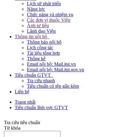
Lịch sử phát triển
Năng lực
Chức năng và nhiệm vụ
Các đơn vị thuộc Viện
Ảnh tư liệu
Lãnh đạo Viện
Thông tin nội bộ
Thông báo nội bộ
Lịch công tác
Tài liệu tổng hợp
Thống kê
Email nội bộ: Mail.itst.vn
Email nội bộ: Mail.itst.gov.vn
Tiêu chuẩn GTVT
Tra cứu nhanh
Tiêu chuẩn có tệp gắn kèm
Liên hệ
Trang nhất
Tiêu chuẩn lĩnh vực GTVT
Tra cứu tiêu chuẩn
Từ khóa