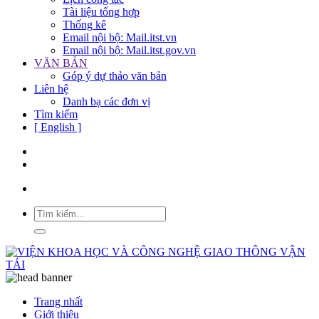
Tài liệu tổng hợp
Thống kê
Email nội bộ: Mail.itst.vn
Email nội bộ: Mail.itst.gov.vn
VĂN BẢN
Góp ý dự thảo văn bản
Liên hệ
Danh bạ các đơn vị
Tìm kiếm
[ English ]
Trang nhất
Giới thiệu