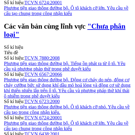
Số kí hiệu:
TCVN 6724:20001
Phương tiện giao thông đường bộ. Ô tô khách cỡ lớn. Yêu cầu về
cấu tạo chung trong công nhận kiểu
Các văn bản cùng lĩnh vực
"Chưa phân
loại"
Số kí hiệu
Tiêu đề
Số kí hiệu:
TCVN 7880:2008
Phương tiện giao thông đường bộ. Tiếng ồn phát ra từ ô tô. Yêu
cầu và phương pháp thử trong phê duyệt kiểu
Số kí hiệu:
TCVN 6567:20066
Phương tiện giao thông đường bộ. Động cơ cháy do nén, động cơ
cháy cưỡng bức sử dụng khí dầu mỏ hoá lỏng và động cơ sử dụng
khí thiên nhiên lắp trên ô tô. Yêu cầu và phương pháp thử khí thải
ô nhiễm trong phê duyệt kiểu
Số kí hiệu:
TCVN 6723:2000
Phương tiện giao thông đường bộ. Ô tô khách cỡ nhỏ. Yêu cầu về
cấu tạo trong công nhận kiểu.
Số kí hiệu:
TCVN 6724:20001
Phương tiện giao thông đường bộ. Ô tô khách cỡ lớn. Yêu cầu về
cấu tạo chung trong công nhận kiểu
Số kí hiệu:
TCVN 6438:2001