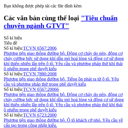
Bạn không được phép tải các file đính kèm
Các văn bản cùng thể loại
"Tiêu chuẩn
chuyên ngành GTVT"
Số kí hiệu
Tiêu đề
Số kí hiệu:
TCVN 6567:2006
Phương tiện giao thông đường bộ. Động cơ cháy do nén, động cơ
cháy cưỡng bức sử dụng khí dầu mỏ hoá lỏng và động cơ sử dụng
khí thiên nhiên lắp trên ô tô. Yêu cầu và phương pháp thử khí thải
ô nhiễm trong phê duyệt kiểu
Số kí hiệu:
TCVN 7880:2008
Phương tiện giao thông đường bộ. Tiếng ồn phát ra từ ô tô. Yêu
cầu và phương pháp thử trong phê duyệt kiểu
Số kí hiệu:
TCVN 6567:20066
Phương tiện giao thông đường bộ. Động cơ cháy do nén, động cơ
cháy cưỡng bức sử dụng khí dầu mỏ hoá lỏng và động cơ sử dụng
khí thiên nhiên lắp trên ô tô. Yêu cầu và phương pháp thử khí thải
ô nhiễm trong phê duyệt kiểu
Số kí hiệu:
TCVN 6723:2000
Phương tiện giao thông đường bộ. Ô tô khách cỡ nhỏ. Yêu cầu về
cấu tạo trong công nhận kiểu.