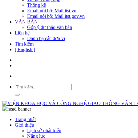
Thống kê
Email nội bộ: Mail.itst.vn
Email nội bộ: Mail.itst.gov.vn
VĂN BẢN
Góp ý dự thảo văn bản
Liên hệ
Danh bạ các đơn vị
Tìm kiếm
[ English ]
Trang nhất
Giới thiệu
Lịch sử phát triển
Năng lực