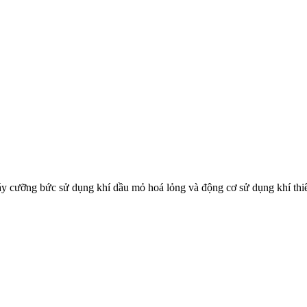
 cưỡng bức sử dụng khí dầu mỏ hoá lỏng và động cơ sử dụng khí thiên
và phương pháp thử trong phê duyệt kiểu