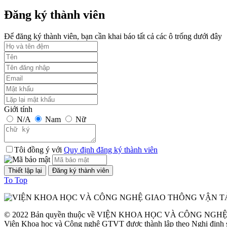
Thời gian đăng: 24/09/2023
Đăng ký thành viên
lượt xem: 1246 | lượt tải:1
Để đăng ký thành viên, bạn cần khai báo tất cả các ô trống dưới đây
TCVN 6723:2000
Phương tiện giao thông đường bộ. Ô tô khách cỡ nhỏ. Yêu cầu về cấu
Thời gian đăng: 06/08/2026
lượt xem: 1298 | lượt tải:2
Giới tính
N/A
Nam
Nữ
TCVN 6724:20001
Phương tiện giao thông đường bộ. Ô tô khách cỡ lớn. Yêu cầu về cấu
Tôi đồng ý với
Quy định đăng ký thành viên
Thời gian đăng: 06/08/2026
lượt xem: 1143 | lượt tải:0
To Top
TCVN 6565:2006
© 2022 Bản quyền thuộc về VIỆN KHOA HỌC VÀ CÔNG NG
Phương tiện giao thông đường bộ. Khí thải nhìn thấy được (khói) từ
Viện Khoa học và Công nghệ GTVT được thành lập theo Nghị định 