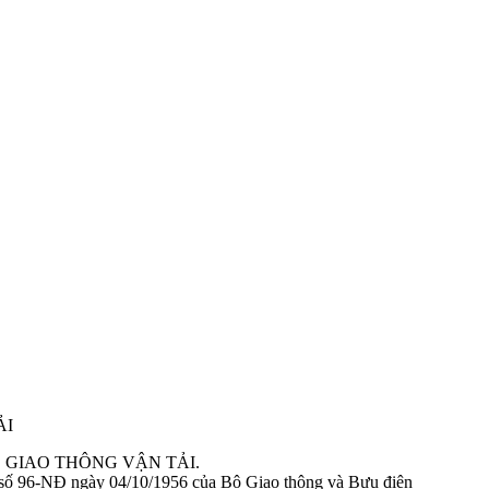
 tạo trong công nhận kiểu.
 tạo chung trong công nhận kiểu
HỆ GIAO THÔNG VẬN TẢI.
 động cơ cháy do nén. Yêu cầu và phương pháp thử trong phê duyệt kiể
số 96-NĐ ngày 04/10/1956 của Bộ Giao thông và Bưu điện