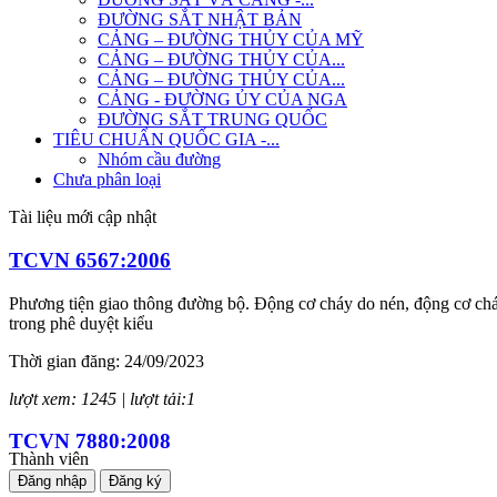
ĐƯỜNG SẮT NHẬT BẢN
CẢNG – ĐƯỜNG THỦY CỦA MỸ
CẢNG – ĐƯỜNG THỦY CỦA...
CẢNG – ĐƯỜNG THỦY CỦA...
CẢNG - ĐƯỜNG ỦY CỦA NGA
ĐƯỜNG SẮT TRUNG QUỐC
TIÊU CHUẨN QUỐC GIA -...
Nhóm cầu đường
Chưa phân loại
Tài liệu mới cập nhật
TCVN 6567:2006
Phương tiện giao thông đường bộ. Động cơ cháy do nén, động cơ cháy
trong phê duyệt kiểu
Thời gian đăng: 24/09/2023
lượt xem: 1245 | lượt tải:1
TCVN 7880:2008
Thành viên
Đăng nhập
Đăng ký
Phương tiện giao thông đường bộ. Tiếng ồn phát ra từ ô tô. Yêu cầu 