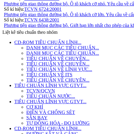
Phương tiện giao thông đường bộ. Ô tô khách cỡ nhỏ. Yêu cầu về cấ
Số kí hiệu:
TCVN 6724:20001
Phương tiện giao thông đường bộ. Ô tô khách cỡ lớn. Yêu cầu về cấ
Số kí hiệu:
TCVN 6438:2001
Phương tiện giao thông đường bộ. Giới hạn lớn nhất cho phép của kh
Liệt kê tiêu chuẩn theo nhóm
CD-ROM TIÊU CHUẨN LĨNH...
DANH MỤC CÁC TIÊU CHUẨN...
DANH MỤC CÁC TIÊU CHUẨN...
TIÊU CHUẨN VỀ CHUYÊN...
TIÊU CHUẨN VỀ CHUYÊN...
TIÊU CHUẨN VỀ LĨNH VỰC...
TIÊU CHUẨN VỀ ITS
TIÊU CHUẨN VỀ CHUYÊN...
TIÊU CHUẨN LĨNH VỰC GTVT...
TCVN/QCVN
TIÊU CHUẨN NƯỚC...
TIÊU CHUẨN LĨNH VỰC GTVT...
CƠ KHÍ
ĐIỆN VÀ CHỐNG SÉT
SÂN BAY
TỰ ĐỘNG HÓA - ĐO LƯỜNG
CD-ROM TIÊU CHUẨN LĨNH...
ĐƯỜNG SẮT VÀ CẢNG -...