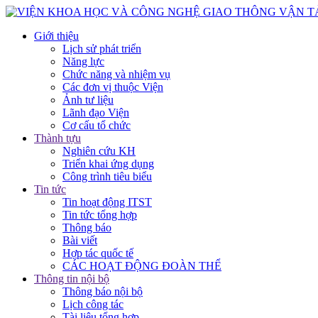
Giới thiệu
Lịch sử phát triển
Năng lực
Chức năng và nhiệm vụ
Các đơn vị thuộc Viện
Ảnh tư liệu
Lãnh đạo Viện
Cơ cấu tổ chức
Thành tựu
Nghiên cứu KH
Triển khai ứng dụng
Công trình tiêu biểu
Tin tức
Tin hoạt động ITST
Tin tức tổng hợp
Thông báo
Bài viết
Hợp tác quốc tế
CÁC HOẠT ĐỘNG ĐOÀN THỂ
Thông tin nội bộ
Thông báo nội bộ
Lịch công tác
Tài liệu tổng hợp