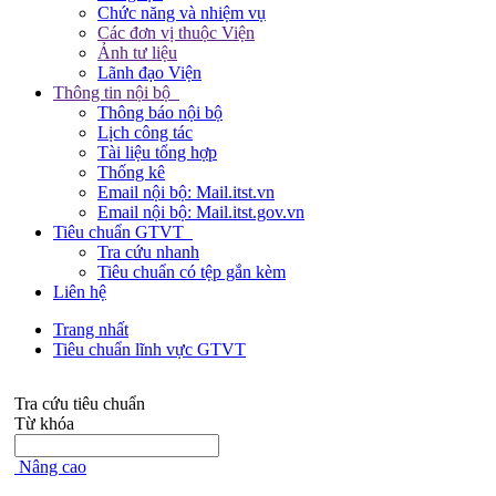
Chức năng và nhiệm vụ
Các đơn vị thuộc Viện
Ảnh tư liệu
Lãnh đạo Viện
Thông tin nội bộ
Thông báo nội bộ
Lịch công tác
Tài liệu tổng hợp
Thống kê
Email nội bộ: Mail.itst.vn
Email nội bộ: Mail.itst.gov.vn
Tiêu chuẩn GTVT
Tra cứu nhanh
Tiêu chuẩn có tệp gắn kèm
Liên hệ
Trang nhất
Tiêu chuẩn lĩnh vực GTVT
Tra cứu tiêu chuẩn
Từ khóa
Nâng cao